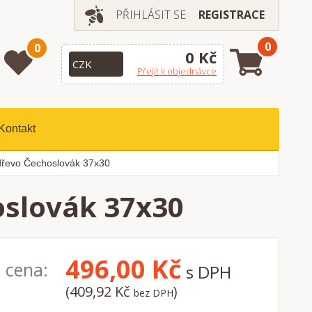
PŘIHLÁSIT SE
REGISTRACE
0
0
0 Kč
Přejít k objednávce
Kontakt
dřevo Čechoslovák 37x30
oslovák 37x30
496,00
Kč
 cena:
s DPH
(409,92 Kč
)
bez DPH