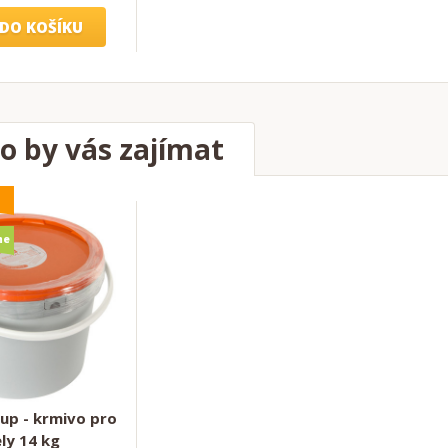
DO KOŠÍKU
o by vás zajímat
me
rup - krmivo pro
ly 14 kg