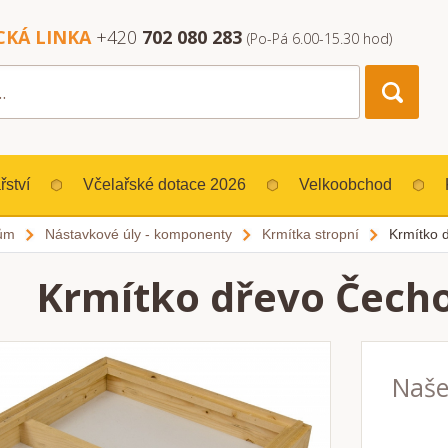
CKÁ LINKA
+420
702 080 283
(Po-Pá 6.00-15.30 hod)
řství
Včelařské dotace 2026
Velkoobchod
lům
Nástavkové úly - komponenty
Krmítka stropní
Krmítko 
Krmítko dřevo Čech
Naše