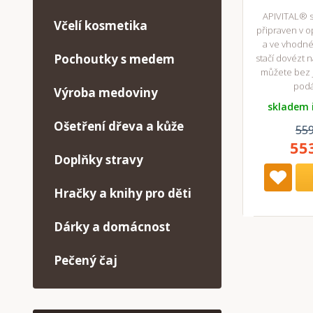
APIVITAL® s
Včelí kosmetika
připraven v o
a ve vhodném
Pochoutky s medem
stačí dovézt n
můžete bez j
podá
Výroba medoviny
skladem 
Ošetření dřeva a kůže
559
55
Doplňky stravy
Hračky a knihy pro děti
Dárky a domácnost
Pečený čaj