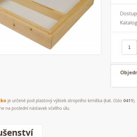
Dostup
Katalog
Objedn
tko
je určené pod plastový výlisek stropního krmítka (kat. číslo
0411
).
e na poslední nástavek včelího úlu.
ušenství