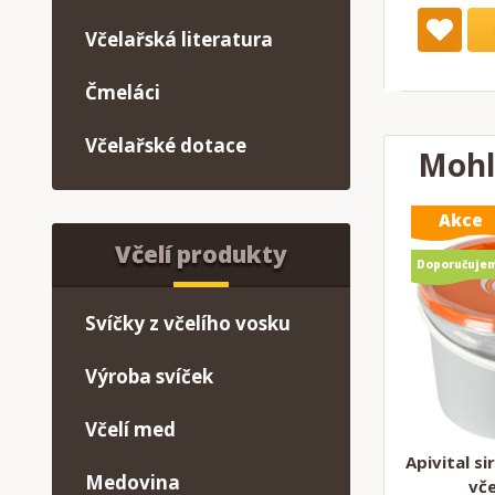
Včelařská literatura
Čmeláci
Včelařské dotace
Mohl
Akce
Včelí produkty
Doporučuje
Svíčky z včelího vosku
Výroba svíček
Včelí med
Apivital si
Medovina
vče