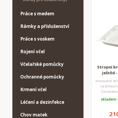
Práce s medem
Rámky a příslušenství
Práce s voskem
Rojení včel
Včelařské pomůcky
Stropní kr
Ještěd -
Ochranné pomůcky
Inovované stro
na krmení v
Krmení včel
Čechoslová
skladem 
Léčení a dezinfekce
21
Chov matek