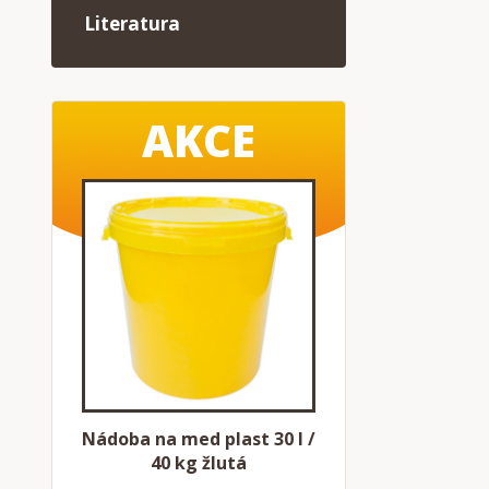
Literatura
AKCE
Nádoba na med plast 30 l /
40 kg žlutá