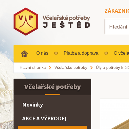
ZÁKAZNI
O nás
Platba a doprava
O včela
Hlavní stránka
Včelařské potřeby
Úly a potřeby k ú
Včelařské potřeby
Novinky
AKCE A VÝPRODEJ