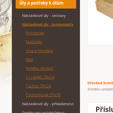
Úly a potřeby k úlům
Nástavkové úly - sestavy
Nástavkové úly - komponenty
Polystyren
Nástavky
Dna a mezidna
Víka
Krmítka stropní
11 rámků 39x24
Dřevěné krmí
Tachov 39x24
Krmítko umístím
Čechoslovák 37x30
Nástavkové úly - příslušenství
Přísl
Domky pro ostatní hmyz