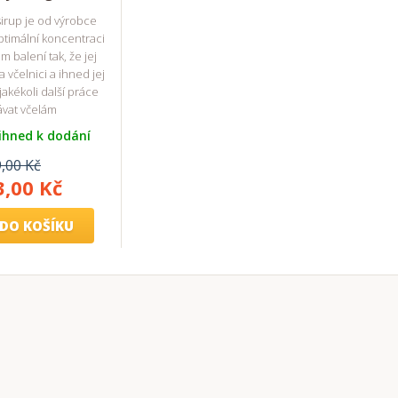
irup je od výrobce
ptimální koncentraci
 balení tak, že jej
a včelnici a ihned jej
akékoli další práce
vat včelám
ihned k dodání
,00 Kč
3,00 Kč
DO KOŠÍKU