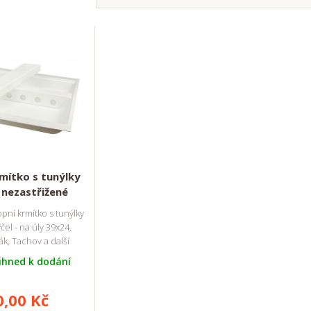
mítko s tunýlky
 nezastřižené
pní krmítko s tunýlky
čel - na úly 39x24,
k, Tachov a další
ihned k dodání
0,00 Kč