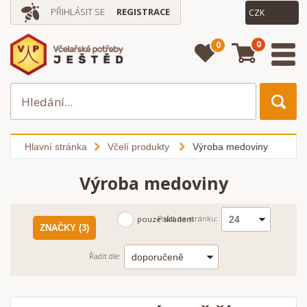
PŘIHLÁSIT SE
REGISTRACE
0
0
Hlavní stránka
Včelí produkty
Výroba medoviny
Výroba medoviny
Počet na stránku:
pouze skladem
ZNAČKY (3)
Řadit dle: