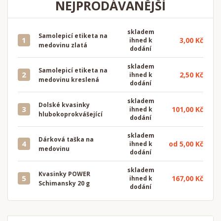
NEJPRODÁVANĚJŠÍ
skladem
Samolepicí etiketa na
1
3,00 Kč
ihned k
medovinu zlatá
dodání
skladem
Samolepicí etiketa na
2
2,50 Kč
ihned k
medovinu kreslená
dodání
skladem
Dolské kvasinky
3
101,00 Kč
ihned k
hlubokoprokvášející
dodání
skladem
Dárková taška na
4
od 5,00 Kč
ihned k
medovinu
dodání
skladem
Kvasinky POWER
5
167,00 Kč
ihned k
Schimansky 20 g
dodání