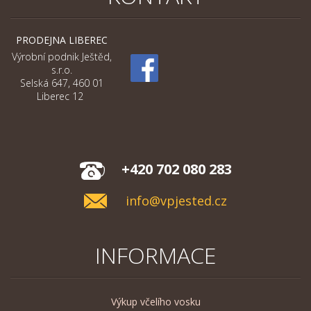
PRODEJNA LIBEREC
Výrobní podnik Ještěd,
s.r.o.
Selská 647, 460 01
Liberec 12
+420 702 080 283
info@vpjested.cz
INFORMACE
Výkup včelího vosku