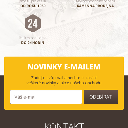
Jsme tu pro vás už
Možnost osobního odběru
OD ROKU 1969
KAMENNÁ PRODEJNA
Balík expedujeme
DO 24 HODIN
NOVINKY E-MAILEM
Zadejte svůj mail a nechte si zasílat
veškeré novinky a akce našeho obchodu
ODEBÍRAT
KONTAKT