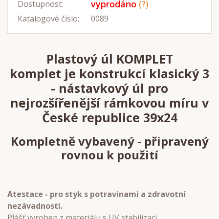
vyprodáno
(?)
Dostupnost:
Katalogové číslo:
0089
Plastový úl KOMPLET
komplet je konstrukcí klasický 3
- nástavkový úl pro
nejrozšířenější rámkovou míru v
České republice 39x24
Kompletně vybavený - připravený
rovnou k použití
Atestace - pro styk s potravinami a zdravotní
nezávadnosti.
Plášť vyroben z materiálu s UV stabilizací