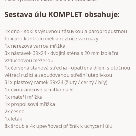
Sestava úlu KOMPLET obsahuje:
1x dno - sokl s výsuvnou zásuvkou a paropropustnou
fólií pro kontrolu mělí a roztoče varroázy
1x nerezová varroa mřížka
3x nástavek 39x24 - dvojitá stěna s 20 mm izolační
vzduchovou mezerou
1x červená stanová střecha - opatřená dílem s otočnou
větrací ružicí a zabudovanou střešní uteplivkou
31x plastový rámek 39x24 (žlutý / černý / bílý)
1x dvourámkové krmitko na 5l
1x mateří mřížka
1x propolisová mřížka
2x česno
1x leták
8x šroub a 4x upevňovací příčník k uchycení úlu