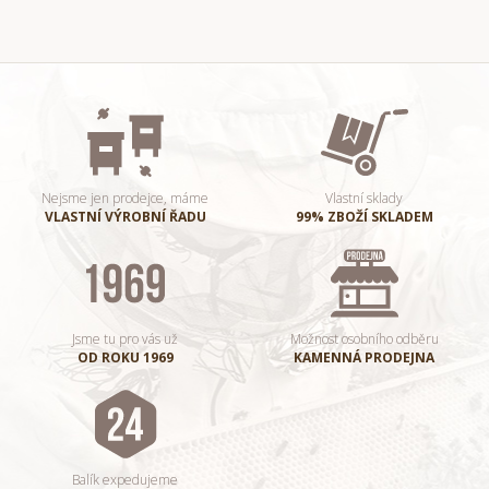
Nejsme jen prodejce, máme
Vlastní sklady
VLASTNÍ VÝROBNÍ ŘADU
99% ZBOŽÍ SKLADEM
Jsme tu pro vás už
Možnost osobního odběru
OD ROKU 1969
KAMENNÁ PRODEJNA
Balík expedujeme