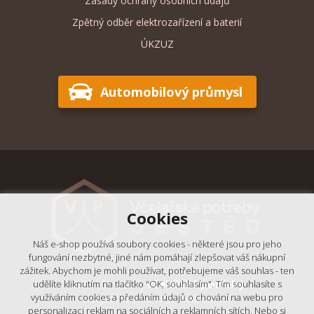
Zásady ochrany osobních údajů
Zpětný odběr elektrozařízení a baterií
ÚKZUZ
Automobilový průmysl
Cookies
Náš e-shop používá soubory cookies - některé jsou pro jeho
fungování nezbytné, jiné nám pomáhají zlepšovat váš nákupní
zážitek. Abychom je mohli používat, potřebujeme váš souhlas - ten
© 2018 - 2026,
Včelařské potřeby
udělíte kliknutím na tlačítko "OK, souhlasím". Tím souhlasíte s
- Výrobní podnik Ještěd, s.r.o.
využíváním cookies a předáním údajů o chování na webu pro
personalizaci reklam na sociálních a reklamních sítích. Nebo si