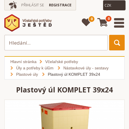
PŘIHLÁSIT SE
REGISTRACE
0
0
Hlavní stránka
Včelařské potřeby
Úly a potřeby k úlům
Nástavkové úly - sestavy
Plastové úly
Plastový úl KOMPLET 39x24
Plastový úl KOMPLET 39x24