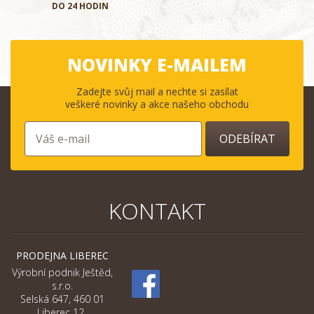
DO 24 HODIN
NOVINKY E-MAILEM
Zadejte svůj mail a nechte si zasílat
veškeré novinky a akce našeho obchodu
ODEBÍRAT
KONTAKT
PRODEJNA LIBEREC
Výrobní podnik Ještěd,
s.r.o.
Selská 647, 460 01
Liberec 12