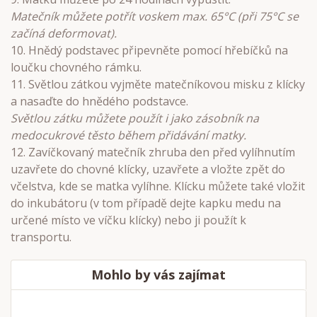
Matečník můžete potřít voskem max. 65°C (při 75°C se
začíná deformovat).
10. Hnědý podstavec připevněte pomocí hřebíčků na
loučku chovného rámku.
11. Světlou zátkou vyjměte matečníkovou misku z klícky
a nasaďte do hnědého podstavce.
Světlou zátku můžete použít i jako zásobník na
medocukrové těsto během přidávání matky.
12. Zavíčkovaný matečník zhruba den před vylíhnutím
uzavřete do chovné klícky, uzavřete a vložte zpět do
včelstva, kde se matka vylíhne. Klícku můžete také vložit
do inkubátoru (v tom případě dejte kapku medu na
určené místo ve víčku klícky) nebo ji použít k
transportu.
Mohlo by vás zajímat