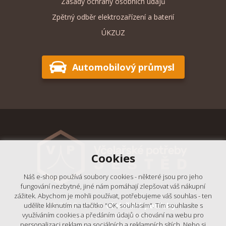
Zásady ochrany osobních údajů
Zpětný odběr elektrozařízení a baterií
ÚKZUZ
Automobilový průmysl
Cookies
Náš e-shop používá soubory cookies - některé jsou pro jeho
fungování nezbytné, jiné nám pomáhají zlepšovat váš nákupní
zážitek. Abychom je mohli používat, potřebujeme váš souhlas - ten
© 2018 - 2026,
Včelařské potřeby
udělíte kliknutím na tlačítko "OK, souhlasím". Tím souhlasíte s
- Výrobní podnik Ještěd, s.r.o.
využíváním cookies a předáním údajů o chování na webu pro
personalizaci reklam na sociálních a reklamních sítích. Nebo si