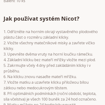
Balení: 10 ks
Jak používat systém Nicot?
1. Odřízněte na horním okraji vystavěného plodového
plástu část o rozměru základní klícky.
2. Vložte všechny matečníkové misky a zavřete víčko
klícky.
3. Upevněte dvěma vruty na horní loučku rámečku.
4. Základní klícku bez mateří mřížky vložte mezi plod.
5. Zakrmujte včely 4 dny před zakládáním klícky i v
průběhu.
6. Na klícku znovu nasaďte mateří mřížku.
7. Vložte matku a uzavřete klícku přiložeou bílou
zátkou nebo medocukrovým těstem.
8. Při optimálních podmínkách (roční období, teplota,
síla včelstva) je všech 100 buněk za 24 hod označeno.
9. Matku můžete po 24 hodinách vypustit.