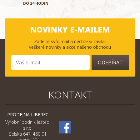
DO 24 HODIN
NOVINKY E-MAILEM
Zadejte svůj mail a nechte si zasílat
veškeré novinky a akce našeho obchodu
ODEBÍRAT
KONTAKT
PRODEJNA LIBEREC
Výrobní podnik Ještěd,
s.r.o.
Selská 647, 460 01
Liberec 12