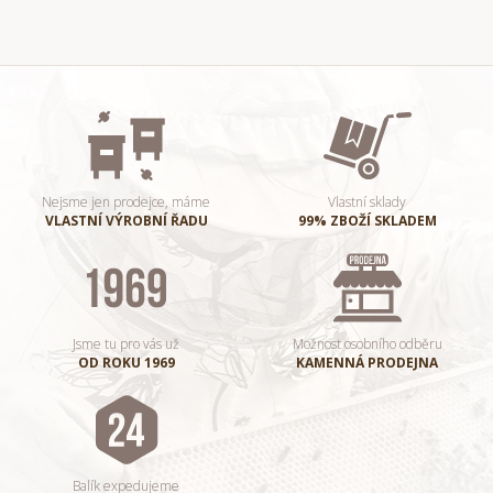
Nejsme jen prodejce, máme
Vlastní sklady
VLASTNÍ VÝROBNÍ ŘADU
99% ZBOŽÍ SKLADEM
Jsme tu pro vás už
Možnost osobního odběru
OD ROKU 1969
KAMENNÁ PRODEJNA
Balík expedujeme