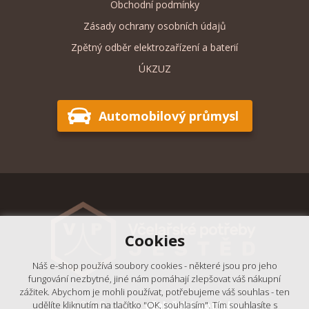
Obchodní podmínky
Zásady ochrany osobních údajů
Zpětný odběr elektrozařízení a baterií
ÚKZUZ
Automobilový průmysl
Cookies
Náš e-shop používá soubory cookies - některé jsou pro jeho
fungování nezbytné, jiné nám pomáhají zlepšovat váš nákupní
zážitek. Abychom je mohli používat, potřebujeme váš souhlas - ten
© 2018 - 2026,
Včelařské potřeby
udělíte kliknutím na tlačítko "OK, souhlasím". Tím souhlasíte s