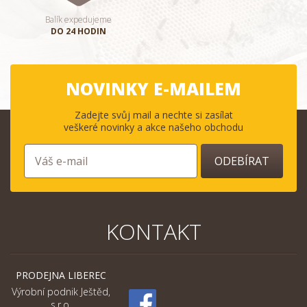
Balík expedujeme
DO 24 HODIN
NOVINKY E-MAILEM
Zadejte svůj mail a nechte si zasílat
veškeré novinky a akce našeho obchodu
ODEBÍRAT
KONTAKT
PRODEJNA LIBEREC
Výrobní podnik Ještěd,
s.r.o.