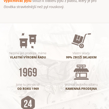
Vypichovač pylu
slouží k odběru pylu z plástu, který je pro
člověka stravitelnější než pyl rouskový.
Nejsme jen prodejce, máme
Vlastní sklady
VLASTNÍ VÝROBNÍ ŘADU
99% ZBOŽÍ SKLADEM
Jsme tu pro vás už
Možnost osobního odběru
OD ROKU 1969
KAMENNÁ PRODEJNA