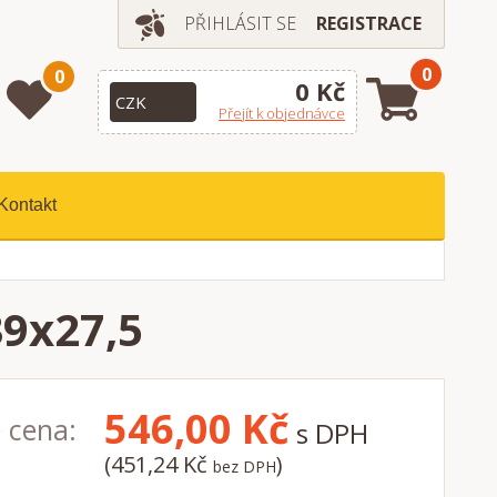
PŘIHLÁSIT SE
REGISTRACE
0
0
0 Kč
Přejít k objednávce
Kontakt
39x27,5
546,00
Kč
 cena:
s DPH
(451,24 Kč
)
bez DPH