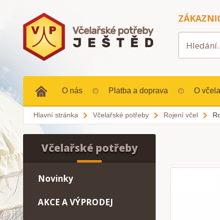
ZÁKAZNI
O nás
Platba a doprava
O včela
Hlavní stránka
Včelařské potřeby
Rojení včel
Ro
Včelařské potřeby
Novinky
AKCE A VÝPRODEJ