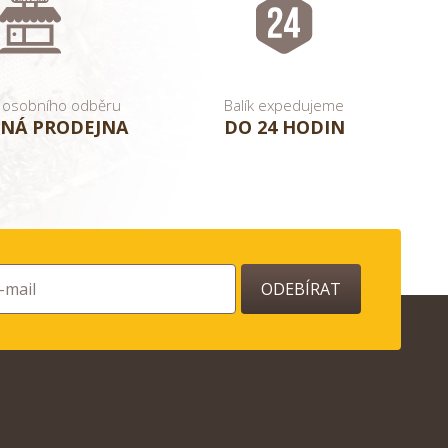
 osobního odběru
Balík expedujeme
NÁ PRODEJNA
DO 24 HODIN
ODEBÍRAT