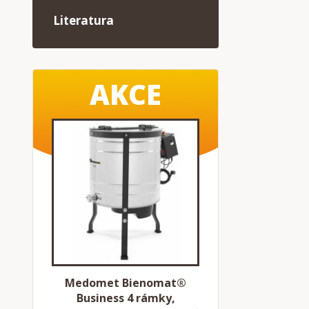
Literatura
AKCE
Medomet Bienomat®
Business 4 rámky,