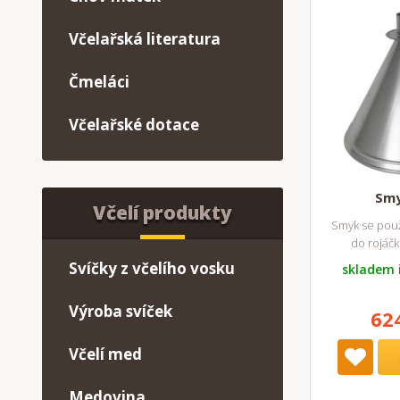
Včelařská literatura
Čmeláci
Včelařské dotace
Smy
Včelí produkty
Smyk se použ
do rojáčk
Svíčky z včelího vosku
skladem 
Výroba svíček
62
Včelí med
Medovina