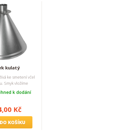
k kulatý
ívá ke smetení včel
u. Smyk vložíme
ihned k dodání
4,00 Kč
DO KOŠÍKU