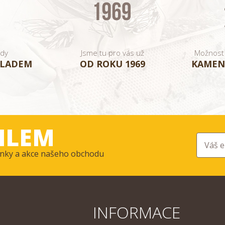
ady
Jsme tu pro vás už
Možnost
KLADEM
OD ROKU 1969
KAMEN
ILEM
ovinky a akce našeho obchodu
INFORMACE