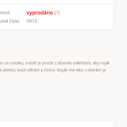
vyprodáno
(?)
nost:
ové číslo:
0913
ze sololitu, sololit je použit z důvodu odlehčení, aby roják
je pletivo, kvůli větrání a česno. Roják má víko, v kterém je