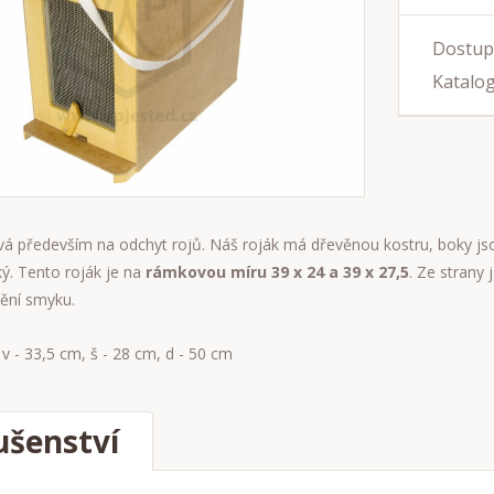
Dostup
Katalog
vá především na odchyt rojů. Náš roják má dřevěnou kostru, boky jsou 
ký. Tento roják je na
rámkovou míru 39 x 24 a 39 x 27,5
. Ze strany 
tění smyku.
 v - 33,5 cm, š - 28 cm, d - 50 cm
ušenství