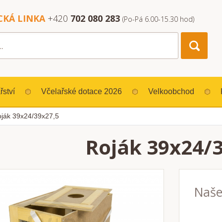
CKÁ LINKA
+420
702 080 283
(Po-Pá 6.00-15.30 hod)
řství
Včelařské dotace 2026
Velkoobchod
ják 39x24/39x27,5
Roják 39x24/
Naše