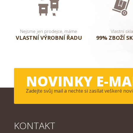
Nejsme jen prodejce, máme
Vlastní skl
VLASTNÍ VÝROBNÍ ŘADU
99% ZBOŽÍ S
NOVINKY E-MA
Zadejte svůj mail a nechte si zasílat veškeré n
KONTAKT