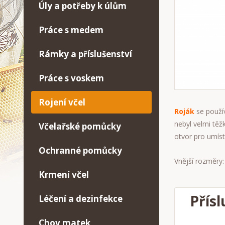
Úly a potřeby k úlům
Práce s medem
Rámky a příslušenství
Práce s voskem
Rojení včel
Roják
se použí
nebyl velmi těž
Včelařské pomůcky
otvor pro umís
Ochranné pomůcky
Vnější rozměry:
Krmení včel
Přísl
Léčení a dezinfekce
Chov matek