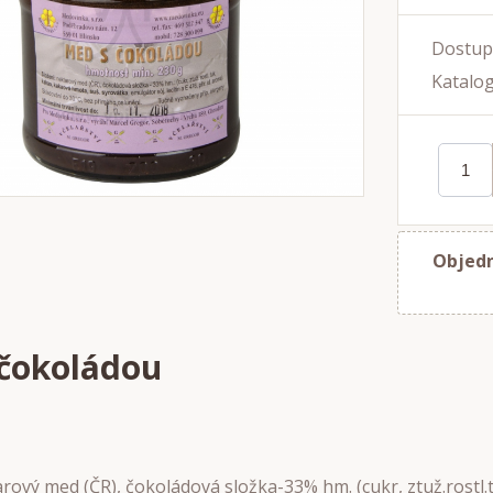
Dostup
Katalog
Objedn
čokoládou
arový med (ČR), čokoládová složka-33% hm. (cukr, ztuž.rostl