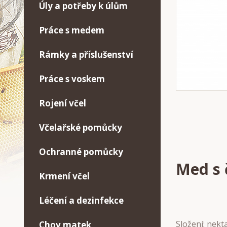
Úly a potřeby k úlům
Práce s medem
Rámky a příslušenství
Práce s voskem
Rojení včel
Včelařské pomůcky
Ochranné pomůcky
Med s 
Krmení včel
Léčení a dezinfekce
Složení: nekt
Chov matek