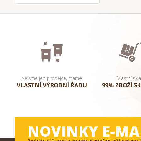
Nejsme jen prodejce, máme
Vlastní skl
VLASTNÍ VÝROBNÍ ŘADU
99% ZBOŽÍ S
NOVINKY E-MA