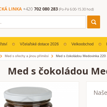
CKÁ LINKA
+420
702 080 283
(Po-Pá 6.00-15.30 hod)
řství
Včelařské dotace 2026
Velkoobchod
Med s ořechy a jinou příměsí
Med s čokoládou Medovinka 220 
Med s čokoládou Me
Naše