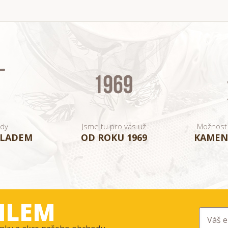
ady
Jsme tu pro vás už
Možnost
KLADEM
OD ROKU 1969
KAMEN
ILEM