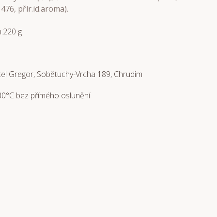
E 476, přír.id.aroma).
.220 g
el Gregor, Sobětuchy-Vrcha 189, Chrudim
30°C bez přímého oslunění