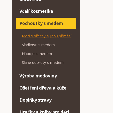
Včelí kosmetika
Pochoutky s medem
Med s ořechy a jinou příměsí
Sladkosti s medem
Nápoje s medem
Slané dobroty s medem
Výroba medoviny
Ošetření dřeva a kůže
Doplňky stravy
Hračky a knihy pro děti