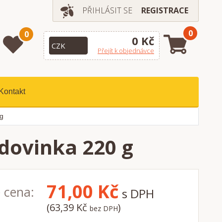
PŘIHLÁSIT SE
REGISTRACE
0
0
0 Kč
Přejít k objednávce
Kontakt
g
dovinka 220 g
71,00
Kč
 cena:
s DPH
(63,39 Kč
)
bez DPH