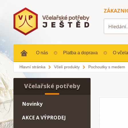
ZÁKAZNI
O nás
Platba a doprava
O včela
Hlavní stránka
Včelí produkty
Pochoutky s medem
Včelařské potřeby
Novinky
AKCE A VÝPRODEJ