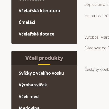
sój. lecitin a 
Včelařská literatura
Hmotnost: min
Čmeláci
Včelařské dotace
Výrobce: Marc
Skladovat do 
Včelí produkty
Český výrobek
Svíčky z včelího vosku
Výroba svíček
Včelí med
Medovina