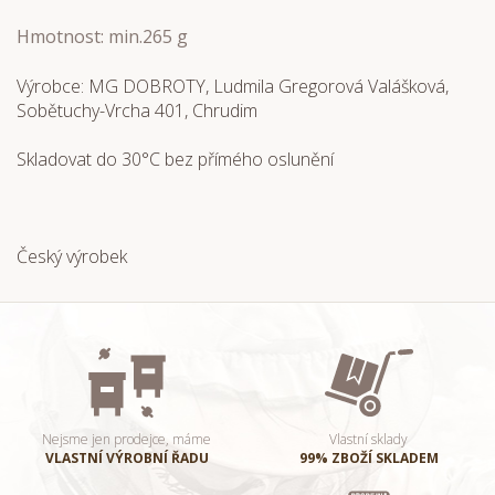
Hmotnost: min.265 g
Výrobce: MG DOBROTY, Ludmila Gregorová Valášková,
Sobětuchy-Vrcha 401, Chrudim
Skladovat do 30°C bez přímého oslunění
Český výrobek
Nejsme jen prodejce, máme
Vlastní sklady
VLASTNÍ VÝROBNÍ ŘADU
99% ZBOŽÍ SKLADEM