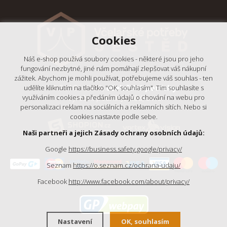
Cookies
Náš e-shop používá soubory cookies - některé jsou pro jeho
fungování nezbytné, jiné nám pomáhají zlepšovat váš nákupní
zážitek. Abychom je mohli používat, potřebujeme váš souhlas - ten
© 2018 - 2026,
Včelařské potřeby
udělíte kliknutím na tlačítko "OK, souhlasím". Tím souhlasíte s
- Výrobní podnik Ještěd, s.r.o.
využíváním cookies a předáním údajů o chování na webu pro
personalizaci reklam na sociálních a reklamních sítích. Nebo si
cookies nastavte podle sebe.
Naši partneři a jejich Zásady ochrany osobních údajů:
Google
https://business.safety.google/privacy/
Seznam
https://o.seznam.cz/ochrana-udaju/
Facebook
http://www.facebook.com/about/privacy/
Nastavení
OK, souhlasím