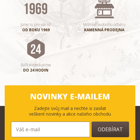
Jsme tu pro vás už
Možnost osobního odběru
OD ROKU 1969
KAMENNÁ PRODEJNA
Balík expedujeme
DO 24 HODIN
NOVINKY E-MAILEM
Zadejte svůj mail a nechte si zasílat
veškeré novinky a akce našeho obchodu
ODEBÍRAT