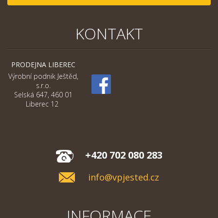
KONTAKT
PRODEJNA LIBEREC
Výrobní podnik Ještěd,
s.r.o.
Selská 647, 460 01
Liberec 12
+420 702 080 283
info@vpjested.cz
INFORMACE