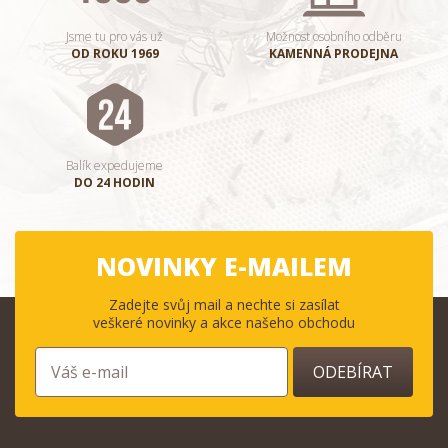
Jsme tu pro vás už
Možnost osobního odběru
OD ROKU 1969
KAMENNÁ PRODEJNA
Balík expedujeme
DO 24 HODIN
NOVINKY E-MAILEM
Zadejte svůj mail a nechte si zasílat
veškeré novinky a akce našeho obchodu
ODEBÍRAT