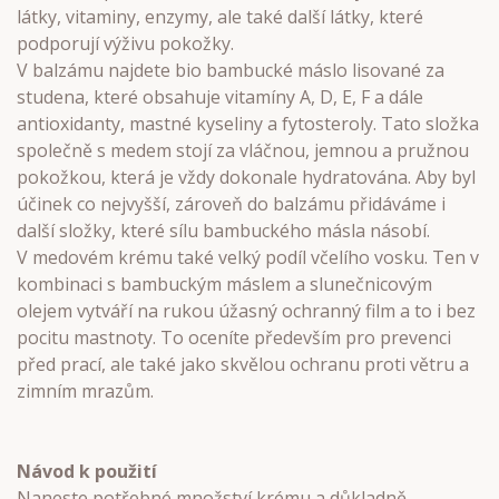
látky, vitaminy, enzymy, ale také další látky, které
podporují výživu pokožky.
V balzámu najdete bio bambucké máslo lisované za
studena, které obsahuje vitamíny A, D, E, F a dále
antioxidanty, mastné kyseliny a fytosteroly. Tato složka
společně s medem stojí za vláčnou, jemnou a pružnou
pokožkou, která je vždy dokonale hydratována. Aby byl
účinek co nejvyšší, zároveň do balzámu přidáváme i
další složky, které sílu bambuckého másla násobí.
V medovém krému také velký podíl včelího vosku. Ten v
kombinaci s bambuckým máslem a slunečnicovým
olejem vytváří na rukou úžasný ochranný film a to i bez
pocitu mastnoty. To oceníte především pro prevenci
před prací, ale také jako skvělou ochranu proti větru a
zimním mrazům.
Návod k použití
Naneste potřebné množství krému a důkladně