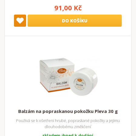
91,00 Kč
DO KOŠÍKU
Balzám na popraskanou pokožku Pleva 30 g
Používá se k ošetření hrubé, popraskané pokožky a jejímu
dlouhodobému změkčení
skladem ihned k dodání