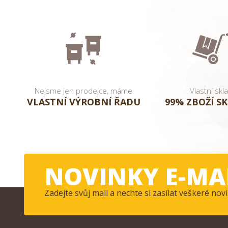
Nejsme jen prodejce, máme
Vlastní skl
VLASTNÍ VÝROBNÍ ŘADU
99% ZBOŽÍ S
NOVINKY E-MA
Zadejte svůj mail a nechte si zasílat veškeré n