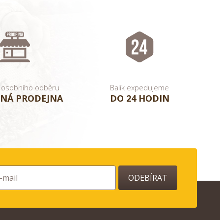
 osobního odběru
Balík expedujeme
NÁ PRODEJNA
DO 24 HODIN
ODEBÍRAT