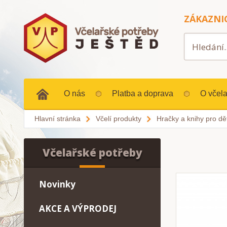
ZÁKAZNI
O nás
Platba a doprava
O včela
Hlavní stránka
Včelí produkty
Hračky a knihy pro dět
Včelařské potřeby
Novinky
AKCE A VÝPRODEJ