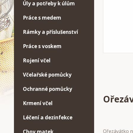
Úly a potřeby k úlům
Práce s medem
Rámky a příslušenství
Práce s voskem
Rojení včel
Včelařské pomůcky
Ochranné pomůcky
Ořezáv
Krmení včel
Léčení a dezinfekce
Ořezávátko n
Chov matek