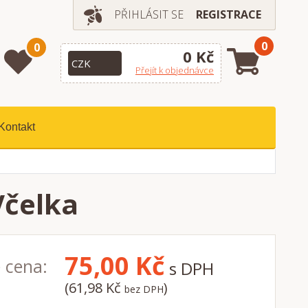
PŘIHLÁSIT SE
REGISTRACE
0
0
0 Kč
Přejít k objednávce
Kontakt
Včelka
75,00
Kč
 cena:
s DPH
(61,98 Kč
)
bez DPH