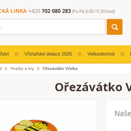
CKÁ LINKA
+420
702 080 283
(Po-Pá 6.00-15.30 hod)
řství
Včelařské dotace 2026
Velkoobchod
i
Hračky a hry
Ořezávátko Včelka
Ořezávátko 
Naše