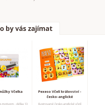
o by vás zajímat
nůžky Včelka
Pexeso Včelí království -
česko-anglické
s motivem - délka 13
Ilustrované česko-anglické včelí