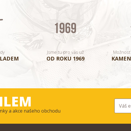
ady
Jsme tu pro vás už
Možnost
KLADEM
OD ROKU 1969
KAMEN
ILEM
ovinky a akce našeho obchodu