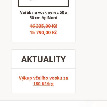
Vařák na vosk nerez 50 x
50 cm ApiNord
16 335,00 Kč
15 790,00 Kč
AKTUALITY
Výkup včelího vosku za
180 Kč/kg