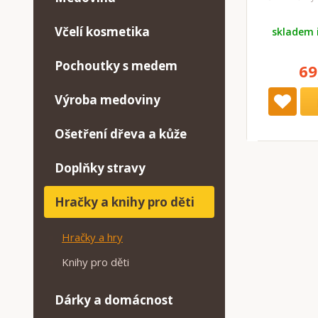
Včelí kosmetika
skladem 
Pochoutky s medem
69
Výroba medoviny
Ošetření dřeva a kůže
Doplňky stravy
Hračky a knihy pro děti
Hračky a hry
Knihy pro děti
Dárky a domácnost