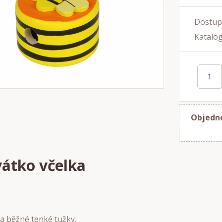
Dostup
Katalog
Objedne
átko včelka
a běžné tenké tužky.