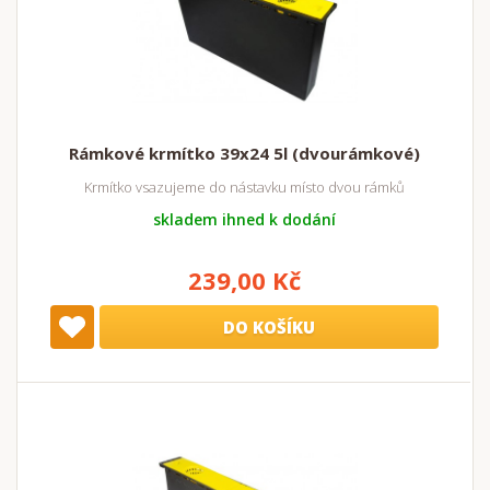
Rámkové krmítko 39x24 5l (dvourámkové)
Krmítko vsazujeme do nástavku místo dvou rámků
skladem ihned k dodání
239,00 Kč
DO KOŠÍKU