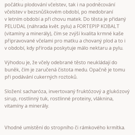
počátku plodování včelstev, tak i na podněcování
včelstev v bezsnůškovém období, po medobraní
v letním období a při chovu matek. Do těsta je přidaný
PELUDAL (náhrada květ. pylu) a FORTEPIP KOBALT
(vitamíny a minerály), čím se zvýší kvalita krmné kaše
připravované včelami pro matku a chovaný plod a to i
v období, kdy příroda poskytuje málo nektaru a pylu.
Výhodou je, že včely odebrané těsto neukládají do
buněk, čím je zaručená čistota medu. Opačně je tomu
při podávání cukerných roztoků.
Složení: sacharóza, invertovaný fruktózový a glukózový
sirup, rostlinný tuk, rostlinné proteiny, vláknina,
vitamíny a minerály.
Vhodné umístění do stropního či rámkového krmítka.