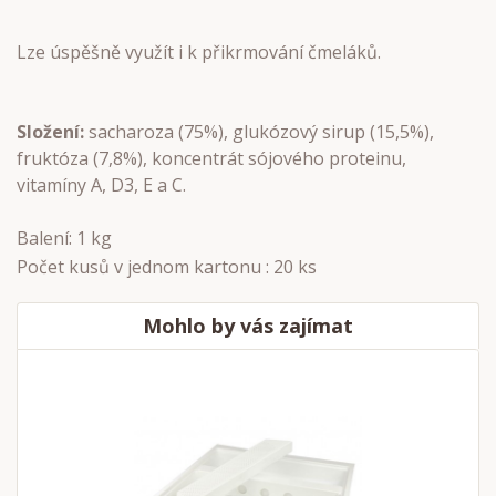
Lze úspěšně využít i k přikrmování čmeláků.
Složení:
sacharoza (75%), glukózový sirup (15,5%),
fruktóza (7,8%), koncentrát sójového proteinu,
vitamíny A, D3, E a C.
Balení: 1 kg
Počet kusů v jednom kartonu : 20 ks
Mohlo by vás zajímat