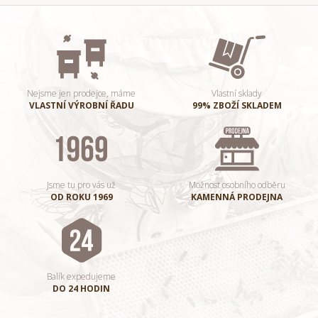
Nejsme jen prodejce, máme
Vlastní sklady
VLASTNÍ VÝROBNÍ ŘADU
99% ZBOŽÍ SKLADEM
Jsme tu pro vás už
Možnost osobního odběru
OD ROKU 1969
KAMENNÁ PRODEJNA
Balík expedujeme
DO 24 HODIN