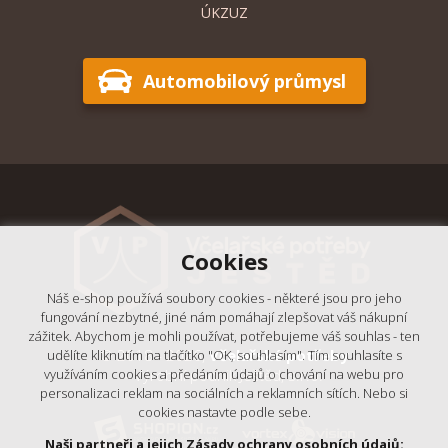
ÚKZUZ
Automobilový průmysl
Cookies
Náš e-shop používá soubory cookies - některé jsou pro jeho
fungování nezbytné, jiné nám pomáhají zlepšovat váš nákupní
zážitek. Abychom je mohli používat, potřebujeme váš souhlas - ten
© 2018 - 2026,
Včelařské potřeby
udělíte kliknutím na tlačítko "OK, souhlasím". Tím souhlasíte s
- Výrobní podnik Ještěd, s.r.o.
využíváním cookies a předáním údajů o chování na webu pro
personalizaci reklam na sociálních a reklamních sítích. Nebo si
cookies nastavte podle sebe.
Naši partneři a jejich Zásady ochrany osobních údajů: