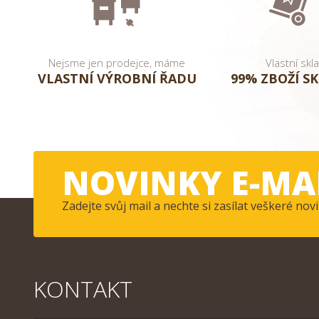
Nejsme jen prodejce, máme
Vlastní skl
VLASTNÍ VÝROBNÍ ŘADU
99% ZBOŽÍ S
NOVINKY E-MA
Zadejte svůj mail a nechte si zasílat veškeré n
KONTAKT