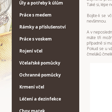
Úly a potřeby k úlům
Také si, lépe 
Práce s medem
Bojíte-li se 
nevšimnou.
Rámky a příslušenství
A v neposledn
máte tři možn
Práce s voskem
případně si ma
Pokud se u vá
Rojení včel
čmeláků čmelín
Včelařské pomůcky
Ochranné pomůcky
Krmení včel
Léčení a dezinfekce
Chov matek