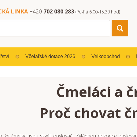
CKÁ LINKA
+420
702 080 283
(Po-Pá 6.00-15.30 hod)
řství
Včelařské dotace 2026
Velkoobchod
Čmeláci a č
Proč chovat č
 že čmeláci jsou skvělí opylovači. Zvládnou dokonce opylování i