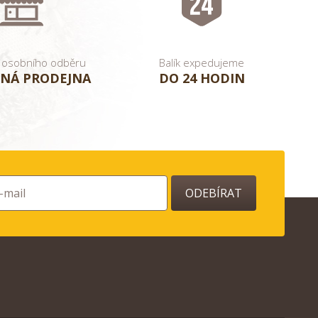
 osobního odběru
Balík expedujeme
NÁ PRODEJNA
DO 24 HODIN
ODEBÍRAT