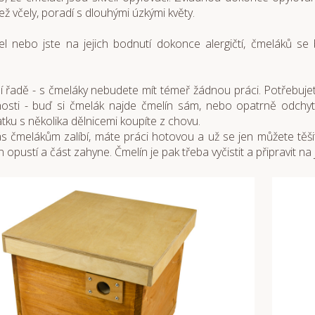
než včely, poradí s dlouhými úzkými květy.
včel nebo jste na jejich bodnutí dokonce alergičtí, čmeláků se
í řadě - s čmeláky nebudete mít témeř žádnou práci. Potřebuje
osti - buď si čmelák najde čmelín sám, nebo opatrně odchytí
tku s několika dělnicemi koupíte z chovu.
s čmelákům zalíbí, máte práci hotovou a už se jen můžete těšit
 opustí a část zahyne. Čmelín je pak třeba vyčistit a připravit n