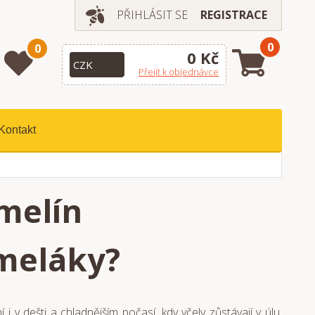
PŘIHLÁSIT SE
REGISTRACE
0
0
0 Kč
Přejít k objednávce
Kontakt
melín
meláky?
 v dešti a chladnějším počasí, kdy včely zůstávají v úlu.