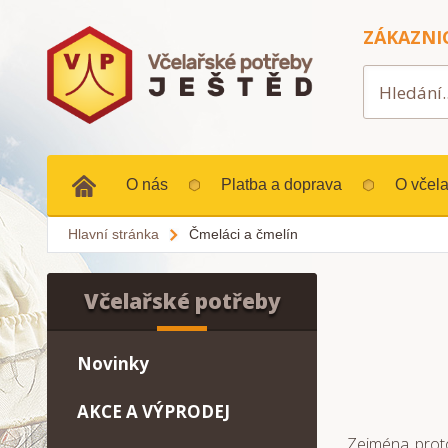
ZÁKAZNI
O nás
Platba a doprava
O včela
Hlavní stránka
Čmeláci a čmelín
Včelařské potřeby
Novinky
AKCE A VÝPRODEJ
Zejména proto,