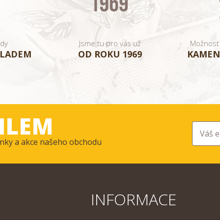
ady
Jsme tu pro vás už
Možnost
KLADEM
OD ROKU 1969
KAMEN
ILEM
ovinky a akce našeho obchodu
INFORMACE