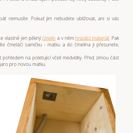
 bát nemusíte. Pokud jim nebudete ubližovat, ani si vás
te vlastně jen pěkný
čmelín
a v něm
hnízdící materiál.
Pak
te čmeláčí samičku - matku a do čmelína ji přesunete,
 pohledem na poletující včelí medvídky. Před zimou část
a jaro pro novou matku.