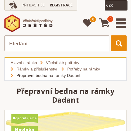
PŘIHLÁSIT SE
REGISTRACE
0
0
Hlavní stránka
Včelařské potřeby
Rámky a příslušenství
Potřeby na rámky
Přepravní bedna na rámky Dadant
Přepravní bedna na rámky
Dadant
Doporučujeme
Novinka