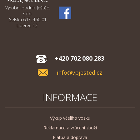
PRODEJNA LIBEREC
Výrobní podnik Ještěd,
s.r.o.
Selská 647, 460 01
Liberec 12
+420 702 080 283
info@vpjested.cz
INFORMACE
Výkup včelího vosku
Reklamace a vrácení zboží
Platba a doprava