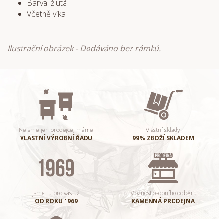
Barva: žlutá
Včetně víka
Ilustrační obrázek - Dodáváno bez rámků.
Nejsme jen prodejce, máme
Vlastní sklady
VLASTNÍ VÝROBNÍ ŘADU
99% ZBOŽÍ SKLADEM
Jsme tu pro vás už
Možnost osobního odběru
OD ROKU 1969
KAMENNÁ PRODEJNA