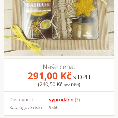
Naše cena:
291,00
Kč
s DPH
(240,50 Kč
)
bez DPH
vyprodáno
(?)
Dostupnost:
Katalogové číslo:
9560