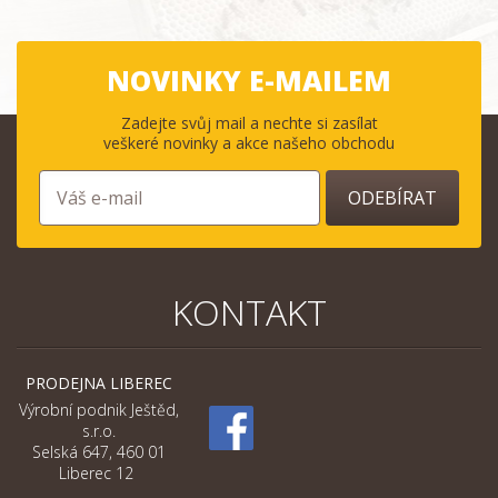
NOVINKY E-MAILEM
Zadejte svůj mail a nechte si zasílat
veškeré novinky a akce našeho obchodu
ODEBÍRAT
KONTAKT
PRODEJNA LIBEREC
Výrobní podnik Ještěd,
s.r.o.
Selská 647, 460 01
Liberec 12