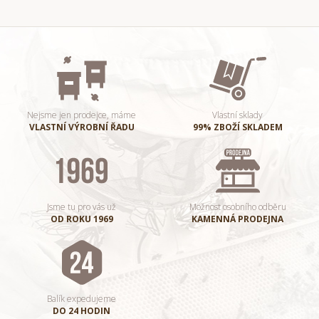
Nejsme jen prodejce, máme
Vlastní sklady
VLASTNÍ VÝROBNÍ ŘADU
99% ZBOŽÍ SKLADEM
Jsme tu pro vás už
Možnost osobního odběru
OD ROKU 1969
KAMENNÁ PRODEJNA
Balík expedujeme
DO 24 HODIN