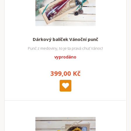
Dárkový balíček Vánoční punč
Punč z medoviny, to je ta pravá chuť Vánoc!
vyprodáno
399,00 Kč