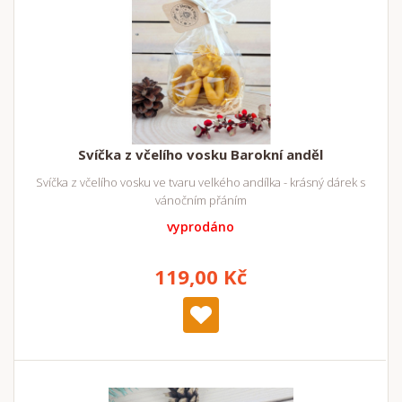
Svíčka z včelího vosku Barokní anděl
Svíčka z včelího vosku ve tvaru velkého andílka - krásný dárek s
vánočním přáním
vyprodáno
119,00 Kč