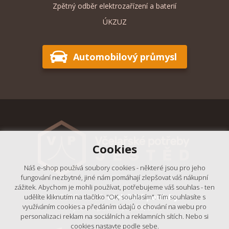
Zpětný odběr elektrozařízení a baterií
ÚKZUZ
Automobilový průmysl
Cookies
Náš e-shop používá soubory cookies - některé jsou pro jeho
fungování nezbytné, jiné nám pomáhají zlepšovat váš nákupní
zážitek. Abychom je mohli používat, potřebujeme váš souhlas - ten
© 2018 - 2026,
Včelařské potřeby
udělíte kliknutím na tlačítko "OK, souhlasím". Tím souhlasíte s
- Výrobní podnik Ještěd, s.r.o.
využíváním cookies a předáním údajů o chování na webu pro
personalizaci reklam na sociálních a reklamních sítích. Nebo si
cookies nastavte podle sebe.