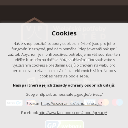
Cookies
Náš e-shop používá soubory cookies - některé jsou pro jeho
fungování nezbytné, jiné nám pomáhají zlepšovat váš nákupní
zážitek. Abychom je mohli používat, potřebujeme váš souhlas - ten
© 2018 - 2026,
Včelařské potřeby
udělíte kliknutím na tlačítko "OK, souhlasím". Tím souhlasíte s
využíváním cookies a předáním údajů o chování na webu pro
- Výrobní podnik Ještěd, s.r.o.
personalizaci reklam na sociálních a reklamních sítích. Nebo si
cookies nastavte podle sebe.
Naši partneři a jejich Zásady ochrany osobních údajů:
Google
https://business.safety.google/privacy/
Seznam
https://o.seznam.cz/ochrana-udaju/
Facebook
http://www.facebook.com/about/privacy/