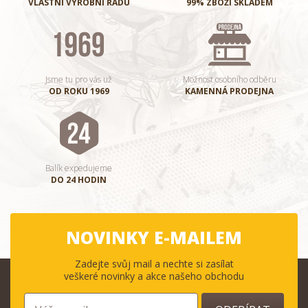
VLASTNÍ VÝROBNÍ ŘADU
99% ZBOŽÍ SKLADEM
Jsme tu pro vás už
Možnost osobního odběru
OD ROKU 1969
KAMENNÁ PRODEJNA
Balík expedujeme
DO 24 HODIN
NOVINKY E-MAILEM
Zadejte svůj mail a nechte si zasílat
veškeré novinky a akce našeho obchodu