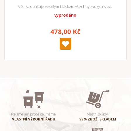
Včelka opakuje veselým hláskem všechny zvuky a slova
vyprodáno
478,00 Kč
Nejsme jen prodejce, máme
Vlastní sklady
VLASTNÍ VÝROBNÍ ŘADU
99% ZBOŽÍ SKLADEM