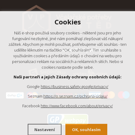
Cookies
Náš e-shop používá soubory cookies - některé jsou pro jeho
fungování nezbytné, jiné nám pomáhají zlepšovat váš nákupní
zážitek. Abychom je mohli používat, potřebujeme váš souhlas - ten
© 2018 - 2026,
Včelařské potřeby
udělíte kliknutím na tlačítko "OK, souhlasím". Tím souhlasíte s
- Výrobní podnik Ještěd, s.r.o.
využíváním cookies a předáním údajů o chování na webu pro
personalizaci reklam na sociálních a reklamních sítích. Nebo si
cookies nastavte podle sebe.
Naši partneři a jejich Zásady ochrany osobních údajů:
Google
https://business.safety.google/privacy/
Seznam
https://o.seznam.cz/ochrana-udaju/
Facebook
http://www.facebook.com/about/privacy/
Nastavení
OK, souhlasím