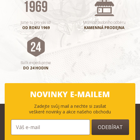
Jsme tu pro vás už
Možnost osobního odběru
OD ROKU 1969
KAMENNÁ PRODEJNA
Balík expedujeme
DO 24 HODIN
NOVINKY E-MAILEM
Zadejte svůj mail a nechte si zasílat
veškeré novinky a akce našeho obchodu
ODEBÍRAT