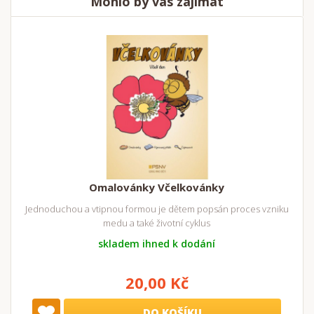
Mohlo by vás zajímat
Omalovánky Včelkovánky
Jednoduchou a vtipnou formou je dětem popsán proces vzniku
medu a také životní cyklus
skladem ihned k dodání
20,00 Kč
DO KOŠÍKU