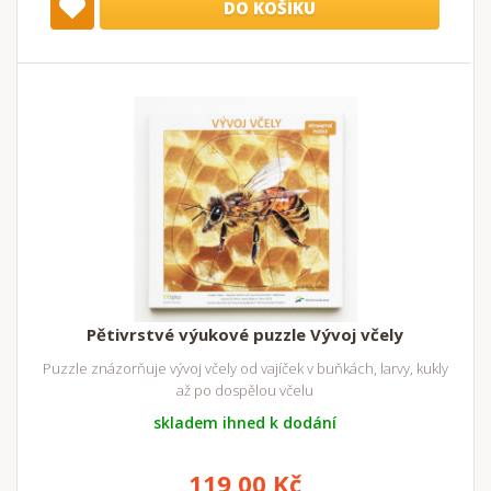
DO KOŠÍKU
Pětivrstvé výukové puzzle Vývoj včely
Puzzle znázorňuje vývoj včely od vajíček v buňkách, larvy, kukly
až po dospělou včelu
skladem ihned k dodání
119,00 Kč