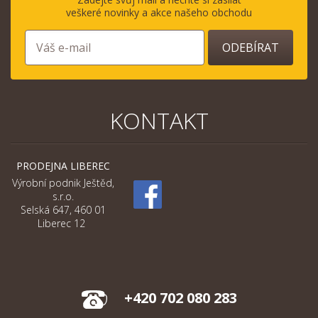
veškeré novinky a akce našeho obchodu
ODEBÍRAT
KONTAKT
PRODEJNA LIBEREC
Výrobní podnik Ještěd,
s.r.o.
Selská 647, 460 01
Liberec 12
+420 702 080 283