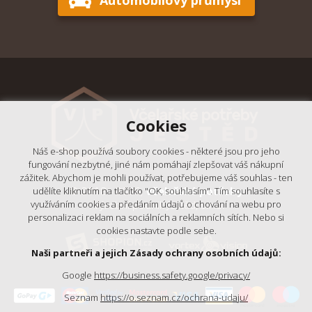
Cookies
Náš e-shop používá soubory cookies - některé jsou pro jeho
fungování nezbytné, jiné nám pomáhají zlepšovat váš nákupní
zážitek. Abychom je mohli používat, potřebujeme váš souhlas - ten
© 2018 - 2026,
Včelařské potřeby
udělíte kliknutím na tlačítko "OK, souhlasím". Tím souhlasíte s
- Výrobní podnik Ještěd, s.r.o.
využíváním cookies a předáním údajů o chování na webu pro
personalizaci reklam na sociálních a reklamních sítích. Nebo si
cookies nastavte podle sebe.
Naši partneři a jejich Zásady ochrany osobních údajů:
Google
https://business.safety.google/privacy/
Seznam
https://o.seznam.cz/ochrana-udaju/