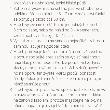
prospívá v nevyhnojené, lehké hlinité půdě.
Záhon na výsev hrachu setého pečlivě uhrabeme a
uděláme řádek o hloubce 5 – 7 cm. Vzdálenost řádků
se pohybuje okolo cca 50 cm.
Hrách vyséváme do řádku po jednotlivých zrnech 6 –
8 cm od sebe, nebo do hnízd po 3 – 4 semenech,
vzdálenost by měla být 10 – 15 cm.
Vysetá zrnka hrachu musíme co nejpečlivěji zahrnout
zeminou, aby je nevyzobali ptáci.
Hrách potřebuje k růstu oporu. Na čerstvě vysetou
plochu nebo ještě před setím se vyplatí natáhnout
například pletivo nebo síťku, lze použít i větve, tyče,
klacíky nebo provázky. Jakmile hrách vzklíčí, naveďte
ho na oporu, tím zvýšíte kvalitu plodů i bohatost
úrody. Pokud je to možné, zasejte hrách u plotu, po
němž se může pnout.
Hrách výborně prospívá ve společnosti okurek, mrkve
a hlávkového salátu. Naopak se hrách nemá dávat
na záhon s fazolemi, protože mají stejné nároky na
půdu a napadají je i stejní škůdci a nemoci. Nesvědčí