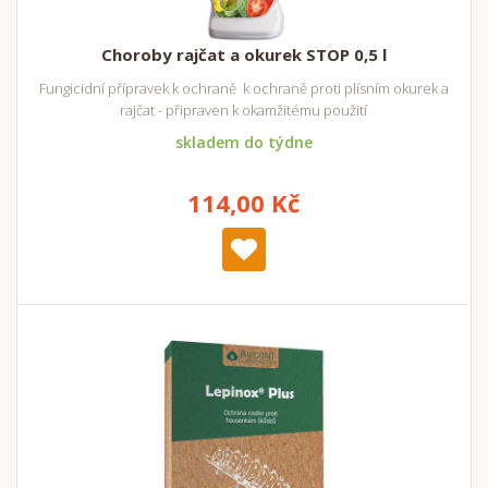
Choroby rajčat a okurek STOP 0,5 l
Fungicidní přípravek k ochraně k ochraně proti plísním okurek a
rajčat - připraven k okamžitému použití
skladem do týdne
114,00 Kč