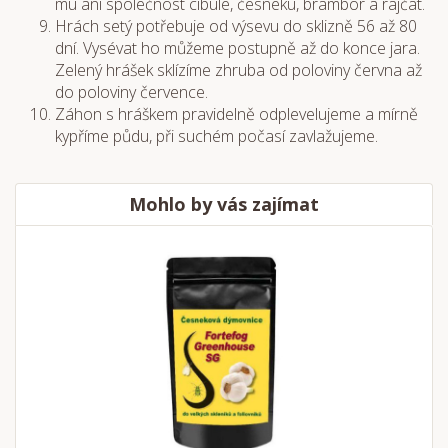
mu ani společnost cibule, česneku, brambor a rajčat.
Hrách setý potřebuje od výsevu do sklizně 56 až 80
dní. Vysévat ho můžeme postupně až do konce jara.
Zelený hrášek sklízíme zhruba od poloviny června až
do poloviny července.
Záhon s hráškem pravidelně odplevelujeme a mírně
kypříme půdu, při suchém počasí zavlažujeme.
Mohlo by vás zajímat