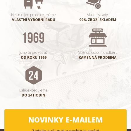
Nejsme jen prodejce, máme
Vlastní sklady
VLASTNÍ VÝROBNÍ ŘADU
99% ZBOŽÍ SKLADEM
Jsme tu pro vás už
Možnost osobního odběru
OD ROKU 1969
KAMENNÁ PRODEJNA
Balík expedujeme
DO 24 HODIN
NOVINKY E-MAILEM
Zadejte svůj mail a nechte si zasílat