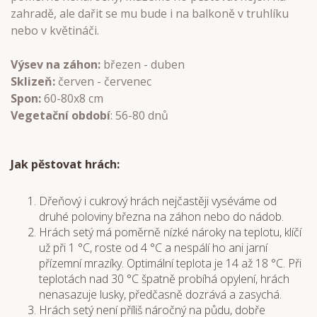
zahradě, ale dařit se mu bude i na balkoně v truhlíku
nebo v květináči.
Výsev na záhon:
březen - duben
Sklizeň:
červen - červenec
Spon:
60-80x8 cm
Vegetační období
: 56-80 dnů
Jak pěstovat hrách:
Dřeňový i cukrový hrách nejčastěji vyséváme od
druhé poloviny března na záhon nebo do nádob.
Hrách setý má poměrně nízké nároky na teplotu, klíčí
už při 1 °C, roste od 4 °C a nespálí ho ani jarní
přízemní mrazíky. Optimální teplota je 14 až 18 °C. Při
teplotách nad 30 °C špatně probíhá opylení, hrách
nenasazuje lusky, předčasně dozrává a zasychá.
Hrách setý není příliš náročný na půdu, dobře