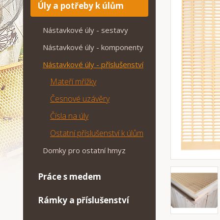
Úly a potřeby k úlům
Nástavkové úly - sestavy
Nástavkové úly - komponenty
Nástavkové úly - příslušenství
Mateří mřížky
Česnové uzávěry
Čísla na úly
Ostatní příslušenství k úlům
Domky pro ostatní hmyz
Práce s medem
Rámky a příslušenství