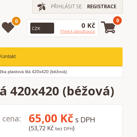
PŘIHLÁSIT SE
REGISTRACE
0
0
0 Kč
Přejít k objednávce
Kontakt
žka plastová litá 420x420 (béžová)
tá 420x420 (béžová)
65,00
Kč
 cena:
s DPH
(53,72 Kč
)
bez DPH