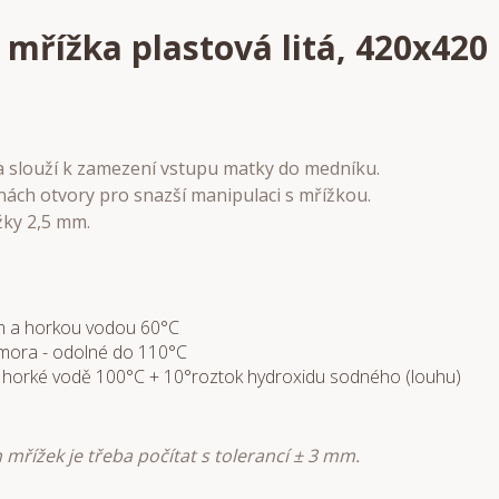
 mřížka plastová litá, 420x42
a slouží k zamezení vstupu matky do medníku.
ách otvory pro snazší manipulaci s mřížkou.
žky 2,5 mm.
m a horkou vodou 60°C
omora - odolné do 110°C
 horké vodě 100°C + 10°roztok hydroxidu sodného (louhu)
h mřížek je třeba počítat s tolerancí ± 3 mm.