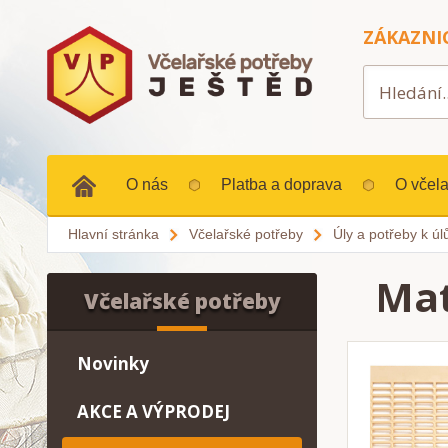
ZÁKAZNI
O nás
Platba a doprava
O včela
Hlavní stránka
Včelařské potřeby
Úly a potřeby k ú
Mat
Včelařské potřeby
Novinky
AKCE A VÝPRODEJ