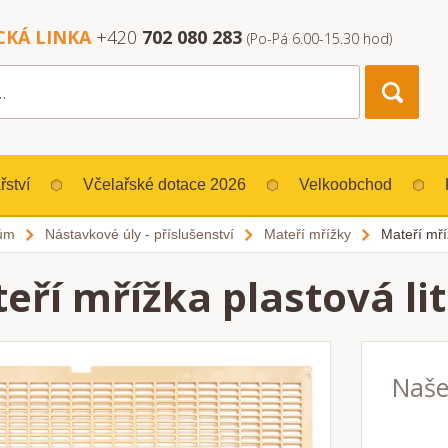
CKÁ LINKA
+420
702 080 283
(Po-Pá 6.00-15.30 hod)
řství
Včelařské dotace 2026
Velkoobchod
lům
Nástavkové úly - příslušenství
Mateří mřížky
Mateří mří
eří mřížka plastová li
Naše