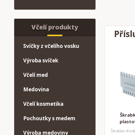
Včelí produkty
Přísl
Svíčky z včelího vosku
Výroba svíček
Včelí med
Medovina
Včelí kosmetika
Škrabk
Pochoutky s medem
plasto
Škrabka vhodn
Výroba medoviny