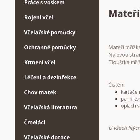
Práce s voskem
Mateří
Rojení včel
Včelařské pomůcky
Mateří mřížk
Ochranné pomůcky
Na dvou stran
Tloušťka mří
Krmení včel
Léčení a dezinfekce
Čištění:
kartáče
Chov matek
parní k
oplach v
Včelařská literatura
Čmeláci
U všech litýc
Včelařské dotace