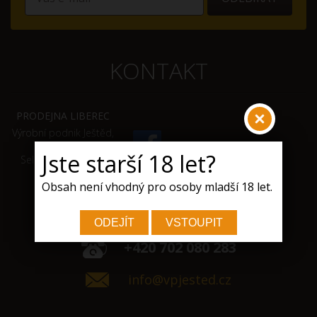
KONTAKT
PRODEJNA LIBEREC
Výrobní podnik Ještěd,
s.r.o.
Jste starší 18 let?
Selská 647, 460 01
Liberec 12
Obsah není vhodný pro osoby mladší 18 let.
+420 702 080 283
info@vpjested.cz