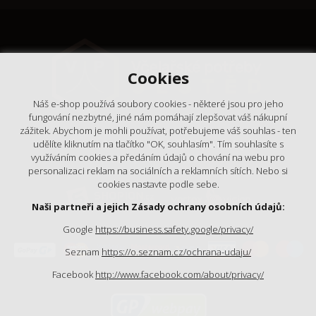
Cookies
Náš e-shop používá soubory cookies - některé jsou pro jeho
fungování nezbytné, jiné nám pomáhají zlepšovat váš nákupní
zážitek. Abychom je mohli používat, potřebujeme váš souhlas - ten
© 2018 - 2026,
Včelařské potřeby
udělíte kliknutím na tlačítko "OK, souhlasím". Tím souhlasíte s
- Výrobní podnik Ještěd, s.r.o.
využíváním cookies a předáním údajů o chování na webu pro
personalizaci reklam na sociálních a reklamních sítích. Nebo si
cookies nastavte podle sebe.
Naši partneři a jejich Zásady ochrany osobních údajů:
Google
https://business.safety.google/privacy/
Seznam
https://o.seznam.cz/ochrana-udaju/
Facebook
http://www.facebook.com/about/privacy/