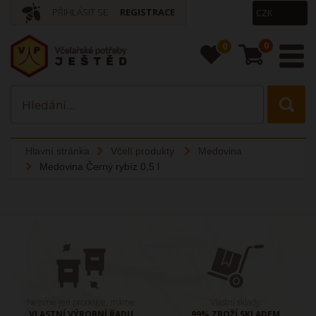
PŘIHLÁSIT SE
REGISTRACE
0
0
Hlavní stránka
Včelí produkty
Medovina
Medovina Černý rybíz 0,5 l
Nejsme jen prodejce, máme
Vlastní sklady
VLASTNÍ VÝROBNÍ ŘADU
99% ZBOŽÍ SKLADEM