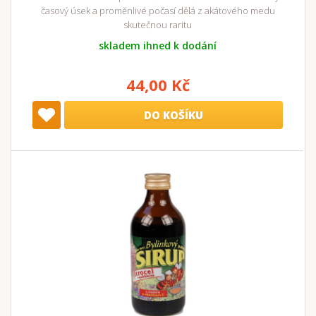
časový úsek a proměnlivé počasí dělá z akátového medu
skutečnou raritu
skladem ihned k dodání
44,00 Kč
DO KOŠÍKU