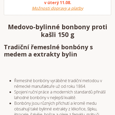
v úterý 11.08.
Možnosti dopravy a platby
Medovo-bylinné bonbony proti
kašli 150 g
Tradiční řemeslné bonbóny s
medem a extrakty bylin
Řemeslné bonbóny vyráběné tradiční metodou v
německé manufaktuře už od roku 1864.
Spojení ruční práce a moderních standardů přináší
lahodné bonbóny v nejlepší kvalitě.
Bonbóny jsou různých příchutí a kromě medu
obsahují také bylinné extrakty z lékořice, šípku,
jitrocele, šalvěje, hořce a oleje z fenyklu, máty či