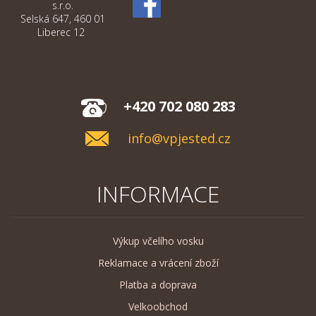
s.r.o.
Selská 647, 460 01
Liberec 12
+420 702 080 283
info@vpjested.cz
INFORMACE
Výkup včelího vosku
Reklamace a vrácení zboží
Platba a doprava
Velkoobchod