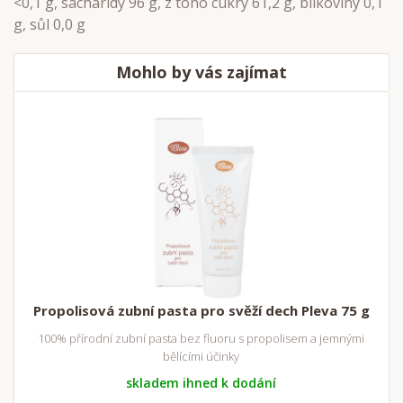
<0,1 g, sacharidy 96 g, z toho cukry 61,2 g, bílkoviny 0,1
g, sůl 0,0 g
Mohlo by vás zajímat
Propolisová zubní pasta pro svěží dech Pleva 75 g
100% přírodní zubní pasta bez fluoru s propolisem a jemnými
bělícími účinky
skladem ihned k dodání