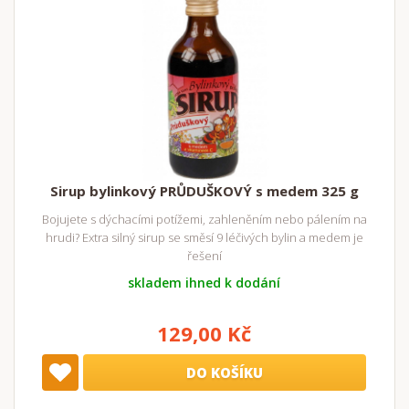
Sirup bylinkový PRŮDUŠKOVÝ s medem 325 g
Bojujete s dýchacími potížemi, zahleněním nebo pálením na
hrudi? Extra silný sirup se směsí 9 léčivých bylin a medem je
řešení
skladem ihned k dodání
129,00 Kč
DO KOŠÍKU