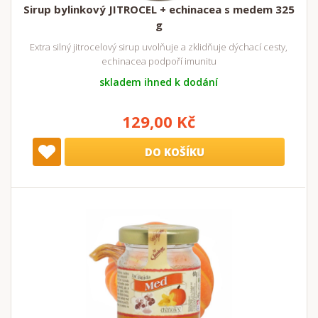
Sirup bylinkový JITROCEL + echinacea s medem 325
g
Extra silný jitrocelový sirup uvolňuje a zklidňuje dýchací cesty,
echinacea podpoří imunitu
skladem ihned k dodání
129,00 Kč
DO KOŠÍKU