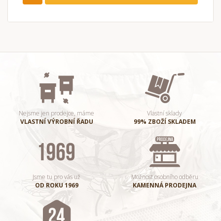
Nejsme jen prodejce, máme
Vlastní sklady
VLASTNÍ VÝROBNÍ ŘADU
99% ZBOŽÍ SKLADEM
Jsme tu pro vás už
Možnost osobního odběru
OD ROKU 1969
KAMENNÁ PRODEJNA