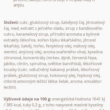
anýzu.
Složení:
cukr, glukózový sirup, šalvějový čaj, jitrocelový
čaj, med, extrakt z ječného sladu, sirup z kandisového
cukru, karamelový sirup, přírodní aromata a bylinné
extrakty (lékořice, kořen šípku lékařského, jitrocel
lékařský, šalvěj, hořec, fenyklový olej, mátový olej,
mentol, anýzový olej, aroma svařeného vína), kyselina
citronová, koncentráty (mrkev, dýně, červená řepa,
jablko, citrón, spirulina, světlice barvířská), lékořicové
kousky (cukr, odtučněný kakaový prášek, lékořicový
prášek, glukózový sirup, kokosový plej, řepkový olej,
chlorid amonným lešticí látka: šelak, aroma, emulátor:
lecitin).
Výživové údaje na 100 g:
energetická hodnota 1641 kJ
/ 385 kcal, tuky 0,2 g, z toho nasycené mastné kyseliny