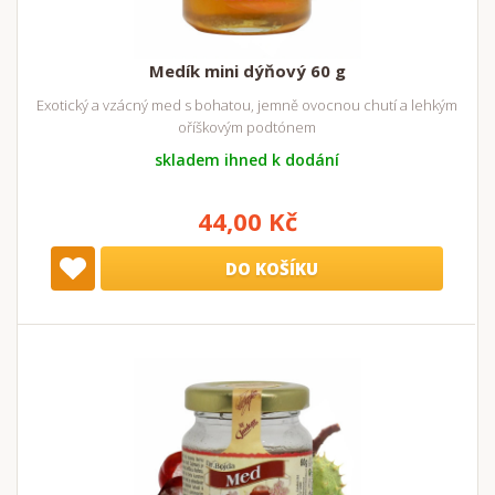
Medík mini dýňový 60 g
Exotický a vzácný med s bohatou, jemně ovocnou chutí a lehkým
oříškovým podtónem
skladem ihned k dodání
44,00 Kč
DO KOŠÍKU