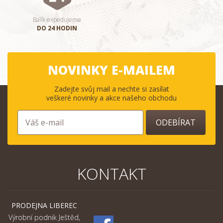
Balík expedujeme
DO 24 HODIN
NOVINKY E-MAILEM
Zadejte svůj mail a nechte si zasílat
veškeré novinky a akce našeho obchodu
ODEBÍRAT
KONTAKT
PRODEJNA LIBEREC
Výrobní podnik Ještěd,