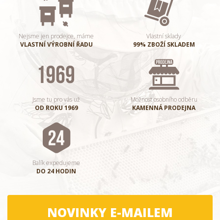
Nejsme jen prodejce, máme
Vlastní sklady
VLASTNÍ VÝROBNÍ ŘADU
99% ZBOŽÍ SKLADEM
Jsme tu pro vás už
Možnost osobního odběru
OD ROKU 1969
KAMENNÁ PRODEJNA
Balík expedujeme
DO 24 HODIN
NOVINKY E-MAILEM