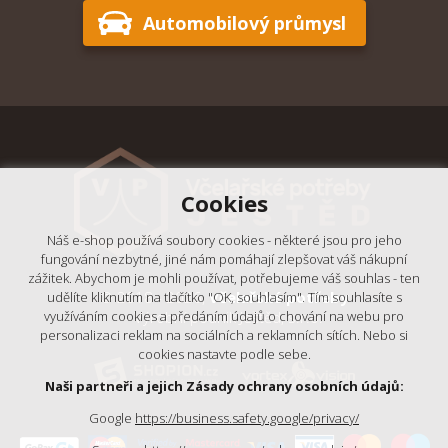
Automobilový průmysl
Cookies
Náš e-shop používá soubory cookies - některé jsou pro jeho
fungování nezbytné, jiné nám pomáhají zlepšovat váš nákupní
zážitek. Abychom je mohli používat, potřebujeme váš souhlas - ten
© 2018 - 2026,
Včelařské potřeby
udělíte kliknutím na tlačítko "OK, souhlasím". Tím souhlasíte s
využíváním cookies a předáním údajů o chování na webu pro
- Výrobní podnik Ještěd, s.r.o.
personalizaci reklam na sociálních a reklamních sítích. Nebo si
cookies nastavte podle sebe.
Naši partneři a jejich Zásady ochrany osobních údajů:
Google
https://business.safety.google/privacy/