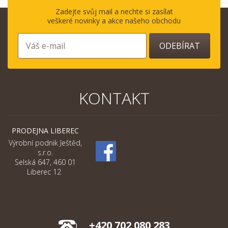
Zadejte svůj mail a nechte si zasílat
veškeré novinky a akce našeho obchodu
ODEBÍRAT
KONTAKT
PRODEJNA LIBEREC
Výrobní podnik Ještěd,
s.r.o.
Selská 647, 460 01
Liberec 12
+420 702 080 283