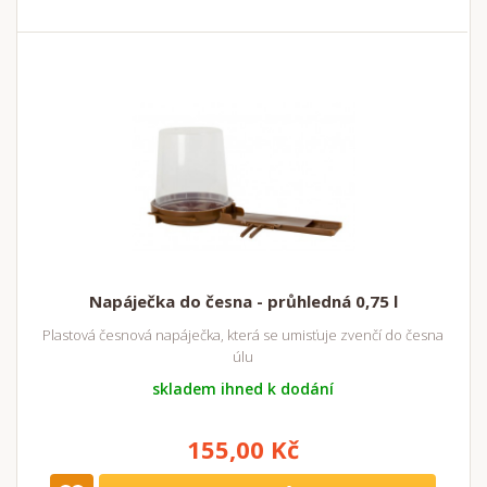
Napáječka do česna - průhledná 0,75 l
Plastová česnová napáječka, která se umisťuje zvenčí do česna
úlu
skladem ihned k dodání
155,00 Kč