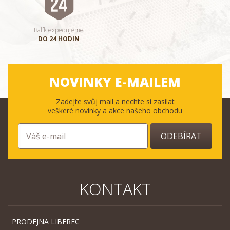
Balík expedujeme
DO 24 HODIN
NOVINKY E-MAILEM
Zadejte svůj mail a nechte si zasílat
veškeré novinky a akce našeho obchodu
ODEBÍRAT
KONTAKT
PRODEJNA LIBEREC