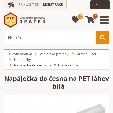
PŘIHLÁSIT SE
REGISTRACE
0
0
Hlavní stránka
Včelařské potřeby
Krmení včel
Napáječky
Napáječka do česna na PET láhev - bílá
Napáječka do česna na PET láhev
- bílá