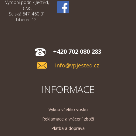
Výrobní podnik Ještěd,
s.r.o.
Selská 647, 460 01
Liberec 12
+420 702 080 283
info@vpjested.cz
INFORMACE
Výkup včelího vosku
Reklamace a vrácení zboží
Platba a doprava