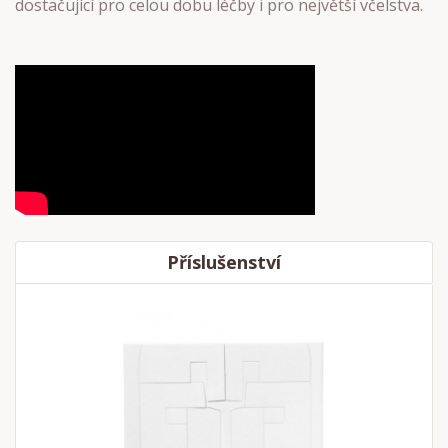
dostačující pro celou dobu léčby i pro největší včelstva.
Příslušenství