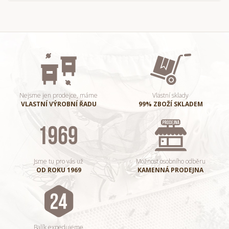
Nejsme jen prodejce, máme
Vlastní sklady
VLASTNÍ VÝROBNÍ ŘADU
99% ZBOŽÍ SKLADEM
Jsme tu pro vás už
Možnost osobního odběru
OD ROKU 1969
KAMENNÁ PRODEJNA
Balík expedujeme