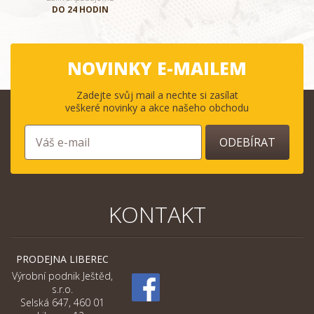
DO 24 HODIN
NOVINKY E-MAILEM
Zadejte svůj mail a nechte si zasílat
veškeré novinky a akce našeho obchodu
ODEBÍRAT
KONTAKT
PRODEJNA LIBEREC
Výrobní podnik Ještěd,
s.r.o.
Selská 647, 460 01