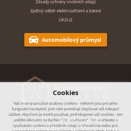
Zásady ochrany osobních údajů
Zpětný odběr elektrozařízení a baterií
ÚKZUZ
Automobilový průmysl
Cookies
Náš e-shop používá soubory cookies - některé jsou pro jeho
fungování nezbytné, jiné nám pomáhají zlepšovat váš nákupní
zážitek. Abychom je mohli používat, potřebujeme váš souhlas - ten
© 2018 - 2026,
Včelařské potřeby
udělíte kliknutím na tlačítko "OK, souhlasím". Tím souhlasíte s
- Výrobní podnik Ještěd, s.r.o.
využíváním cookies a předáním údajů o chování na webu pro