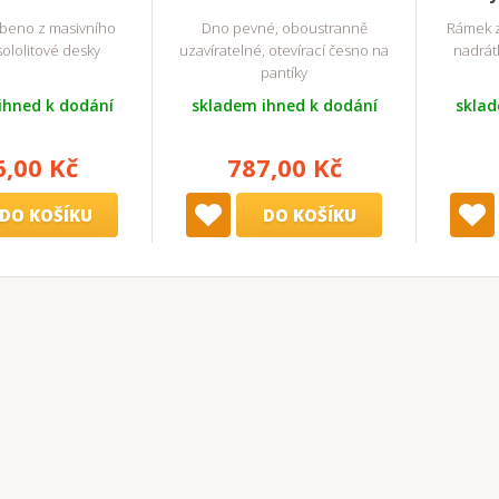
obeno z masivního
Dno pevné, oboustranně
Rámek z
sololitové desky
uzavíratelné, otevírací česno na
nadrát
pantíky
ihned k dodání
skladem ihned k dodání
sklad
6,00 Kč
787,00 Kč
DO KOŠÍKU
DO KOŠÍKU