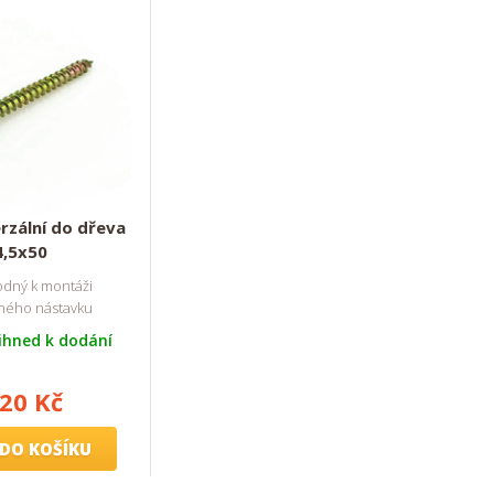
rzální do dřeva
4,5x50
odný k montáži
ného nástavku
ihned k dodání
,20 Kč
DO KOŠÍKU