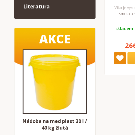
Literatura
Víko je vyr
smrku a 
skladem 
AKCE
26
Nádoba na med plast 30 l /
40 kg žlutá