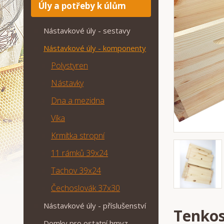
Úly a potřeby k úlům
Nástavkové úly - sestavy
Nástavkové úly - komponenty
Polystyren
Nástavky
Dna a mezidna
Víka
Krmítka stropní
11 rámků 39x24
Tachov 39x24
Čechoslovák 37x30
Nástavkové úly - příslušenství
Tenkos
Domky pro ostatní hmyz