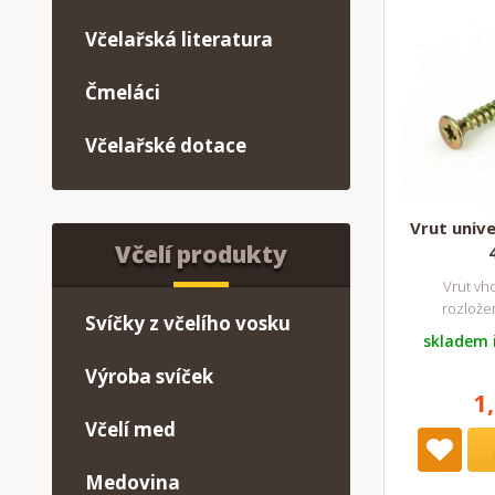
Včelařská literatura
Čmeláci
Včelařské dotace
Vrut unive
Včelí produkty
Vrut vh
rozlože
Svíčky z včelího vosku
skladem 
Výroba svíček
1
Včelí med
Medovina