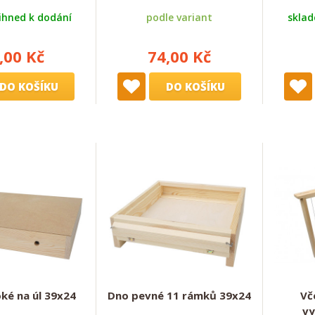
ihned k dodání
podle variant
sklad
,00 Kč
74,00 Kč
DO KOŠÍKU
DO KOŠÍKU
ké na úl 39x24
Dno pevné 11 rámků 39x24
Vč
vy