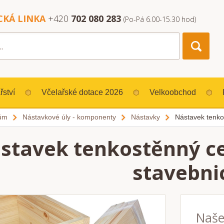
CKÁ LINKA
+420
702 080 283
(Po-Pá 6.00-15.30 hod)
řství
Včelařské dotace 2026
Velkoobchod
lům
Nástavkové úly - komponenty
Nástavky
Nástavek tenko
stavek tenkostěnný ce
stavebni
Naše