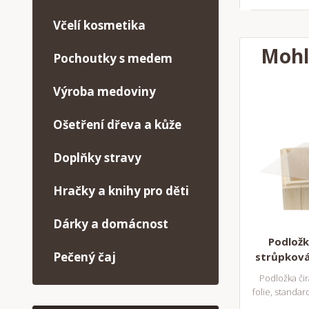
Včelí kosmetika
Mohl
Pochoutky s medem
Výroba medoviny
Ošetření dřeva a kůže
Doplňky stravy
Hračky a knihy pro děti
Dárky a domácnost
Podložka
Pečený čaj
strůpková
Podložka čir
folie, standa