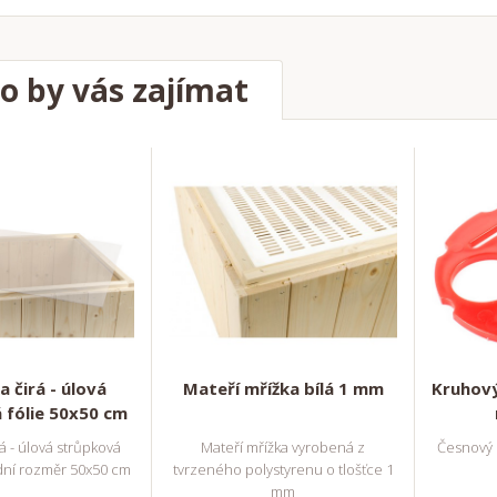
o by vás zajímat
 čirá - úlová
Mateří mřížka bílá 1 mm
Kruhový
 fólie 50x50 cm
á - úlová strůpková
Mateří mřížka vyrobená z
Česnový u
rdní rozměr 50x50 cm
tvrzeného polystyrenu o tlošťce 1
mm