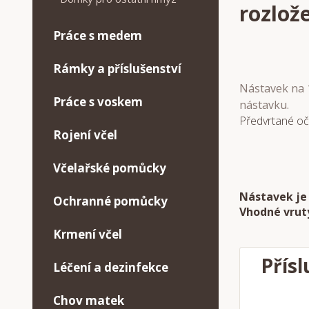
rozlož
Práce s medem
Rámky a příslušenství
Nástavek na 1
Práce s voskem
nástavku.
Předvrtané oč
Rojení včel
Včelařské pomůcky
Nástavek je
Ochranné pomůcky
Vhodné vrut
Krmení včel
Přísl
Léčení a dezinfekce
Chov matek