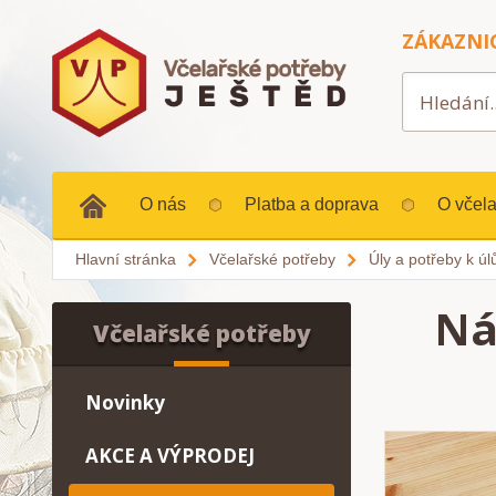
ZÁKAZNI
O nás
Platba a doprava
O včela
Hlavní stránka
Včelařské potřeby
Úly a potřeby k ú
Ná
Včelařské potřeby
Novinky
AKCE A VÝPRODEJ