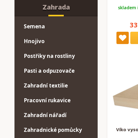
Zahrada
skladem 
33
Semena
Hnojivo
Postřiky na rostliny
Pasti a odpuzovače
Zahradní textilie
Pracovní rukavice
Zahradní nářadí
Víko vyso
Zahradnické pomůcky