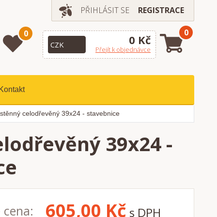
PŘIHLÁSIT SE
REGISTRACE
0
0
0 Kč
Přejít k objednávce
Kontakt
stěnný celodřevěný 39x24 - stavebnice
lodřevěný 39x24 -
ce
605,00
Kč
 cena:
s DPH