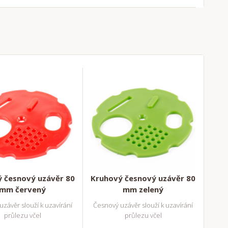
 česnový uzávěr 80
Kruhový česnový uzávěr 80
mm červený
mm zelený
závěr slouží k uzavírání
Česnový uzávěr slouží k uzavírání
průlezu včel
průlezu včel