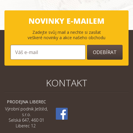
NOVINKY E-MAILEM
Zadejte svůj mail a nechte si zasílat
veškeré novinky a akce našeho obchodu
ODEBÍRAT
KONTAKT
PRODEJNA LIBEREC
Výrobní podnik Ještěd,
s.r.o.
Selská 647, 460 01
Liberec 12