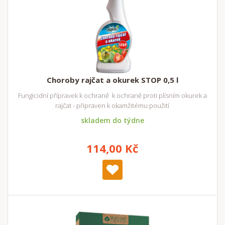
Choroby rajčat a okurek STOP 0,5 l
Fungicidní přípravek k ochraně k ochraně proti plísním okurek a
rajčat - připraven k okamžitému použití
skladem do týdne
114,00 Kč