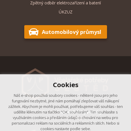
Zpětný odběr elektrozařízení a baterií
ÚKZUZ
Automobilový průmysl
Cookies
Náš e-shop používá soubory cookies - některé jsou pro jeho
fungování nezbytné, jiné nám pomáhají zlepšovat váš nákupní
zážitek. Abychom je mohli používat, potřebujeme váš souhlas - ten
© 2018 - 2026,
Včelařské potřeby
udělíte kliknutím na tlačítko "OK, souhlasím". Tím souhlasíte s
- Výrobní podnik Ještěd, s.r.o.
využíváním cookies a předáním údajů o chování na webu pro
personalizaci reklam na sociálních a reklamních sítích. Nebo si
cookies nastavte podle sebe.