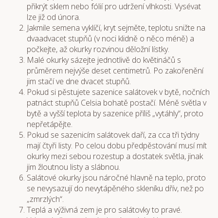
přikrýt sklem nebo fólií pro udržení vlhkosti. Vysévat
lze již od února.
Jakmile semena vyklíčí, kryt sejměte, teplotu snižte na
dvaadvacet stupňů (v noci klidně o něco méně) a
počkejte, až okurky rozvinou děložní lístky.
Malé okurky sázejte jednotlivě do květináčů s
průměrem nejvýše deset centimetrů. Po zakořenění
jim stačí ve dne dvacet stupňů.
Pokud si pěstujete sazenice salátovek v bytě, nočních
patnáct stupňů Celsia bohatě postačí. Méně světla v
bytě a vyšší teplota by sazenice příliš „vytáhly“, proto
nepřetápějte.
Pokud se sazenicím salátovek daří, za cca tři týdny
mají čtyři listy. Po celou dobu předpěstování musí mít
okurky mezi sebou rozestup a dostatek světla, jinak
jim žloutnou listy a slábnou.
Salátové okurky jsou náročné hlavně na teplo, proto
se nevysazují do nevytápěného skleníku dřív, než po
„zmrzlých“.
Teplá a výživná zem je pro salátovky to pravé.