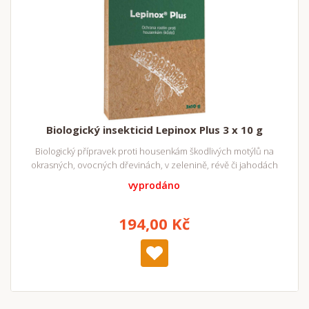
Biologický insekticid Lepinox Plus 3 x 10 g
Biologický přípravek proti housenkám škodlivých motýlů na
okrasných, ovocných dřevinách, v zelenině, révě či jahodách
vyprodáno
194,00 Kč