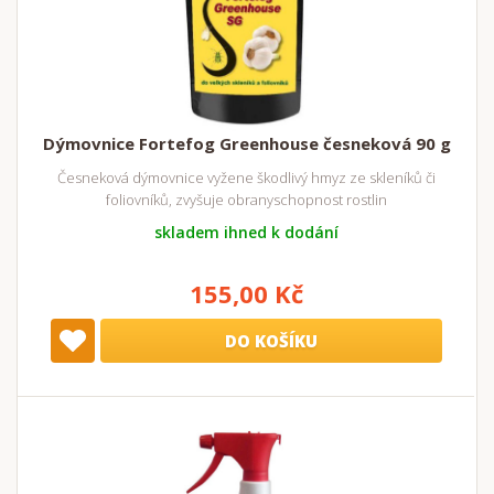
Dýmovnice Fortefog Greenhouse česneková 90 g
Česneková dýmovnice vyžene škodlivý hmyz ze skleníků či
foliovníků, zvyšuje obranyschopnost rostlin
skladem ihned k dodání
155,00 Kč
DO KOŠÍKU