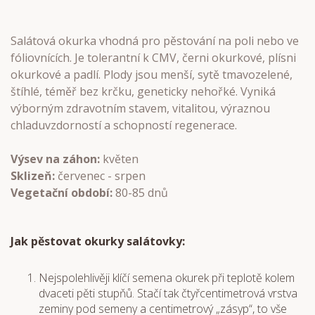
Salátová okurka vhodná pro pěstování na poli nebo ve
fóliovnících. Je tolerantní k CMV, černi okurkové, plísni
okurkové a padlí. Plody jsou menší, sytě tmavozelené,
štíhlé, téměř bez krčku, geneticky nehořké. Vyniká
výborným zdravotním stavem, vitalitou, výraznou
chladuvzdorností a schopností regenerace.
Výsev na záhon:
květen
Sklizeň:
červenec - srpen
Vegetační období:
80-85 dnů
Jak pěstovat okurky salátovky:
Nejspolehlivěji klíčí semena okurek při teplotě kolem
dvaceti pěti stupňů. Stačí tak čtyřcentimetrová vrstva
zeminy pod semeny a centimetrový „zásyp“, to vše