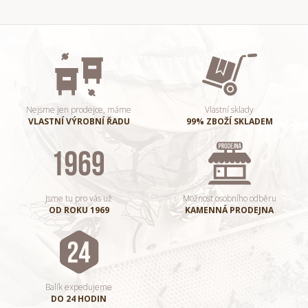
Nejsme jen prodejce, máme
Vlastní sklady
VLASTNÍ VÝROBNÍ ŘADU
99% ZBOŽÍ SKLADEM
Jsme tu pro vás už
Možnost osobního odběru
OD ROKU 1969
KAMENNÁ PRODEJNA
Balík expedujeme
DO 24 HODIN