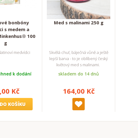
nové bonbóny
Med s malinami 250 g
ci s medem a
Minkenhus® 100
g
atinoví medvídci
Skvělá chuť, báječná vůně a ještě
lepší barva - to je oblíbený český
květový med s malinami.
ihned k dodání
skladem do 14 dnů
,00 Kč
164,00 Kč
DO KOŠÍKU