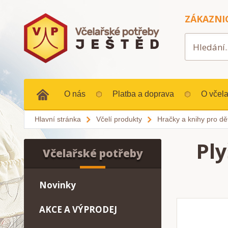
ZÁKAZNI
O nás
Platba a doprava
O včela
Hlavní stránka
Včelí produkty
Hračky a knihy pro dět
Ply
Včelařské potřeby
Novinky
AKCE A VÝPRODEJ