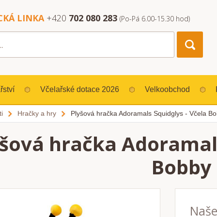
CKÁ LINKA
+420
702 080 283
(Po-Pá 6.00-15.30 hod)
řství
Včelařské dotace 2026
Velkoobchod
i
Hračky a hry
Plyšová hračka Adoramals Squidglys - Včela B
šová hračka Adoramals
Bobby
Naše