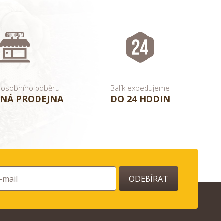
 osobního odběru
Balík expedujeme
NÁ PRODEJNA
DO 24 HODIN
ODEBÍRAT