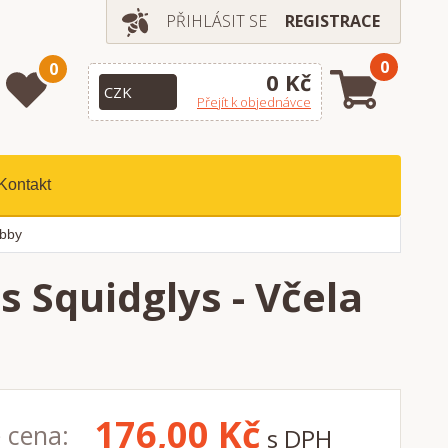
PŘIHLÁSIT SE
REGISTRACE
0
0
0 Kč
Přejít k objednávce
Kontakt
obby
 Squidglys - Včela
176,00
Kč
 cena:
s DPH