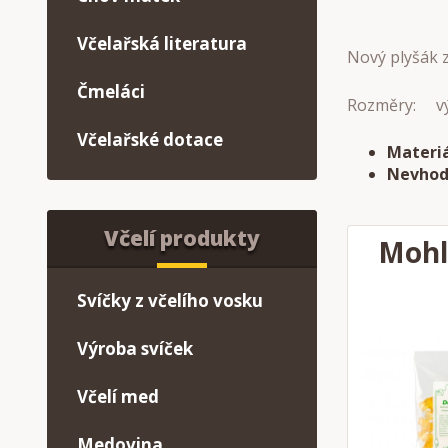
Včelařská literatura
Nový plyšák z
Čmeláci
Rozměry: výš
Včelařské dotace
Materiá
Nevhod
Včelí produkty
Mohl
Svíčky z včelího vosku
Výroba svíček
Včelí med
Medovina