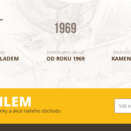
ady
Jsme tu pro vás už
Možnost
KLADEM
OD ROKU 1969
KAMEN
ILEM
ovinky a akce našeho obchodu