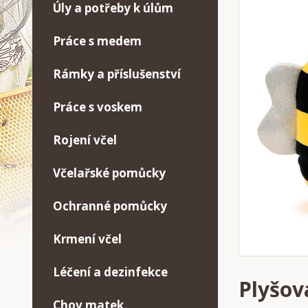
Úly a potřeby k úlům
Práce s medem
Rámky a příslušenství
Práce s voskem
Rojení včel
Včelařské pomůcky
Ochranné pomůcky
Krmení včel
Léčení a dezinfekce
Plyšov
Chov matek