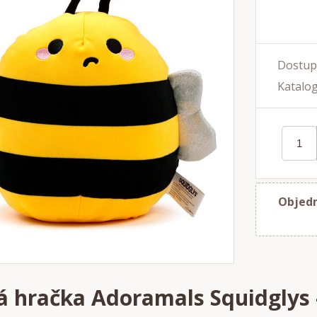
Dostup
Katalog
Objedn
á hračka Adoramals Squidglys 