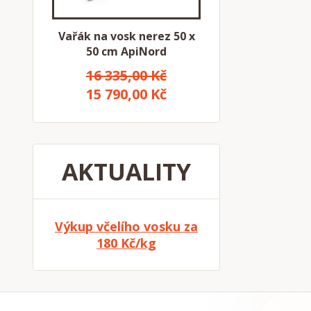
Vařák na vosk nerez 50 x
50 cm ApiNord
16 335,00 Kč
15 790,00 Kč
AKTUALITY
Výkup včelího vosku za
180 Kč/kg