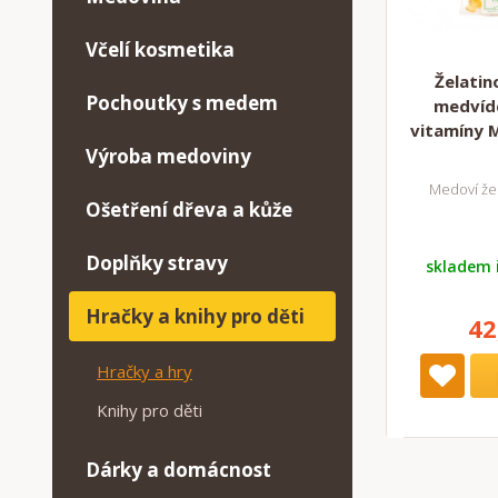
Včelí kosmetika
Želati
Pochoutky s medem
medvíd
vitamíny 
Výroba medoviny
Medoví žel
Ošetření dřeva a kůže
Doplňky stravy
skladem 
Hračky a knihy pro děti
42
Hračky a hry
Knihy pro děti
Dárky a domácnost