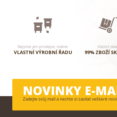
Nejsme jen prodejce, máme
Vlastní skl
VLASTNÍ VÝROBNÍ ŘADU
99% ZBOŽÍ S
NOVINKY E-MA
Zadejte svůj mail a nechte si zasílat veškeré n