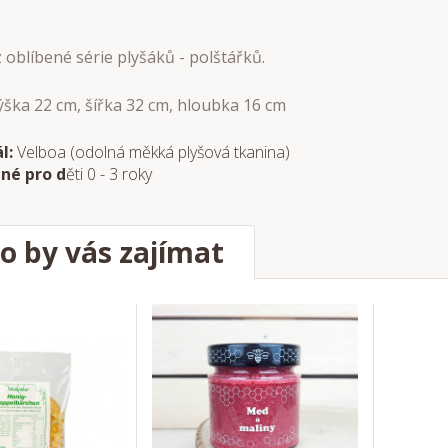
 oblíbené série plyšáků - polštářků.
ka 22 cm, šířka 32 cm, hloubka 16 cm
l:
Velboa (odolná měkká plyšová tkanina)
né pro d
ěti 0 - 3 roky
o by vás zajímat