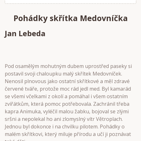
Pohádky skřítka Medovníčka
Jan Lebeda
Pod osamělým mohutným dubem uprostřed paseky si
postavil svoji chaloupku malý skřítek Medovníček.
Nenosil plnovous jako ostatní skřítkové a měl zdravé
červené tváře, protože moc rád jedl med. Byl kamarád
se všemi včelkami z okolí a pomáhal i všem ostatním
zvířátkům, která pomoc potřebovala. Zachránil třeba
kapra Animuka, vyléčil malou žabku, bojoval se zlými
sršni a nepolekal ho ani zlomyslný vítr Větroplach.
Jednou byl dokonce i na chvilku pilotem. Pohádky o
malém skřítkovi, který miluje přírodu a učí ji poznávat