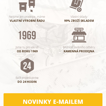
Nejsme jen prodejce, máme
Vlastní sklady
VLASTNÍ VÝROBNÍ ŘADU
99% ZBOŽÍ SKLADEM
Jsme tu pro vás už
Možnost osobního odběru
OD ROKU 1969
KAMENNÁ PRODEJNA
Balík expedujeme
DO 24 HODIN
NOVINKY E-MAILEM