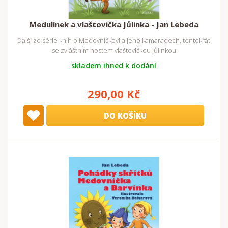
Medulínek a vlaštovička Jůlinka - Jan Lebeda
Další ze série knih o Medovníčkovi a jeho kamarádech, tentokrát
se zvláštním hostem vlaštovičkou Jůlinkou
skladem ihned k dodání
290,00 Kč
DO KOŠÍKU