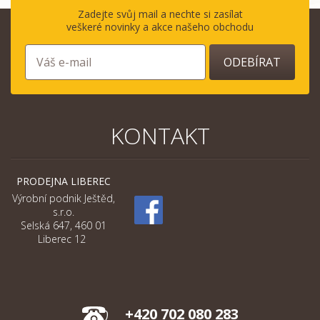
Zadejte svůj mail a nechte si zasílat
veškeré novinky a akce našeho obchodu
ODEBÍRAT
KONTAKT
PRODEJNA LIBEREC
Výrobní podnik Ještěd,
s.r.o.
Selská 647, 460 01
Liberec 12
+420 702 080 283