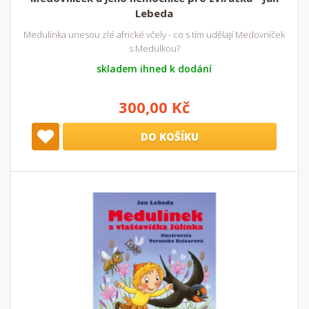
Lebeda
Medulínka unesou zlé africké včely - co s tím udělají Medovníček
s Medulkou?
skladem ihned k dodání
300,00 Kč
DO KOŠÍKU