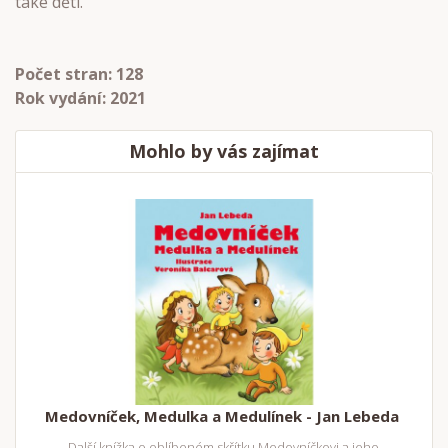
také děti.
Počet stran: 128
Rok vydání: 2021
Mohlo by vás zajímat
Medovníček, Medulka a Medulínek - Jan Lebeda
Další knížka o oblíbeném skřítku Medovníčkovi a jeho