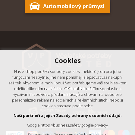
Automobilový průmysl
Cookies
Náš e-shop používá soubory cookies - některé jsou pro jeho
fungování nezbytné, jiné nám pomáhají zlepšovat váš nákupní
zážitek. Abychom je mohli používat, potřebujeme váš souhlas - ten
© 2018 - 2026,
Včelařské potřeby
udělíte kliknutím na tlačítko "OK, souhlasím". Tím souhlasíte s
- Výrobní podnik Ještěd, s.r.o.
využíváním cookies a předáním údajů o chování na webu pro
personalizaci reklam na sociálních a reklamních sítích. Nebo si
cookies nastavte podle sebe.
Naši partneři a jejich Zásady ochrany osobních údajů:
Google
https://business.safety.google/privacy/
Seznam
https://o.seznam.cz/ochrana-udaju/