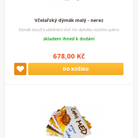
Včelařský dýmák malý - nerez
Dýmák slouží k uklidnění včel. Do dýmáku vložíme palivo
skladem ihned k dodání
678,00 Kč
DO KOŠÍKU