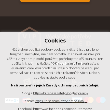
Cookies
Náš e-shop používá soubory cookies - některé jsou pro jeho
fungování nezbytné, jiné nám pomáhají zlepšovat váš nákupní
zážitek. Abychom je mohli používat, potřebujeme váš souhlas - ten
© 2018 - 2026,
Včelařské potřeby
udělíte kliknutím na tlačítko "OK, souhlasím". Tím souhlasíte s
- Výrobní podnik Ještěd, s.r.o.
využíváním cookies a předáním údajů o chování na webu pro
personalizaci reklam na sociálních a reklamních sítích. Nebo si
cookies nastavte podle sebe.
Naši partneři a jejich Zásady ochrany osobních údajů:
Google
https://business.safety.google/privacy/
Seznam
https://o.seznam.cz/ochrana-udaju/
Facebook
http://www.facebook.com/about/privacy/