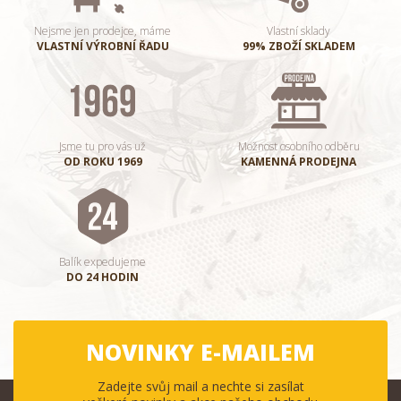
Nejsme jen prodejce, máme
Vlastní sklady
VLASTNÍ VÝROBNÍ ŘADU
99% ZBOŽÍ SKLADEM
Jsme tu pro vás už
Možnost osobního odběru
OD ROKU 1969
KAMENNÁ PRODEJNA
Balík expedujeme
DO 24 HODIN
NOVINKY E-MAILEM
Zadejte svůj mail a nechte si zasílat