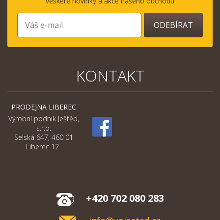
veškeré novinky a akce našeho obchodu
ODEBÍRAT
KONTAKT
PRODEJNA LIBEREC
Výrobní podnik Ještěd,
s.r.o.
Selská 647, 460 01
Liberec 12
+420 702 080 283