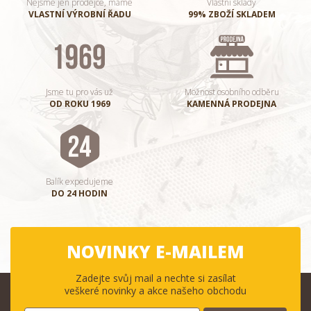
Nejsme jen prodejce, máme
Vlastní sklady
VLASTNÍ VÝROBNÍ ŘADU
99% ZBOŽÍ SKLADEM
Jsme tu pro vás už
Možnost osobního odběru
OD ROKU 1969
KAMENNÁ PRODEJNA
Balík expedujeme
DO 24 HODIN
NOVINKY E-MAILEM
Zadejte svůj mail a nechte si zasílat
veškeré novinky a akce našeho obchodu