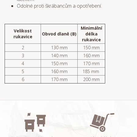
Odolné proti škrábancům a opotřebení.
Minimální
Velikost
Obvod dlaně (B)
délka
rukavice
rukavice
2
130 mm
150 mm
3
140 mm
160 mm
4
150 mm
170 mm
5
160 mm
185 mm
6
170 mm
200 mm