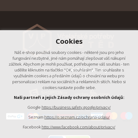
Cookies
Náš e-shop používá soubory cookies - některé jsou pro jeho
fungování nezbytné, jiné nám pomáhají zlepšovat váš nákupní
zážitek. Abychom je mohli používat, potřebujeme váš souhlas - ten
© 2018 - 2026,
Včelařské potřeby
udělíte kliknutím na tlačítko "OK, souhlasím". Tím souhlasíte s
- Výrobní podnik Ještěd, s.r.o.
využíváním cookies a předáním údajů o chování na webu pro
personalizaci reklam na sociálních a reklamních sítích. Nebo si
cookies nastavte podle sebe.
Naši partneři a jejich Zásady ochrany osobních údajů:
Google
https://business.safety.google/privacy/
Seznam
https://o.seznam.cz/ochrana-udaju/
Facebook
http://www.facebook.com/about/privacy/