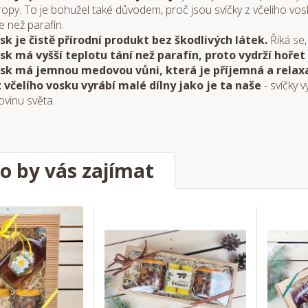
 ropy. To je bohužel také důvodem, proč jsou svíčky z včelího vosk
e než parafín.
osk je čistě přírodní produkt bez škodlivých látek.
Říká se,
osk má vyšší teplotu tání než parafín, proto vydrží hořet 
osk má jemnou medovou vůni, která je příjemná a relaxa
z včelího vosku vyrábí malé dílny jako je ta naše
- svíčky
ovinu světa.
o by vás zajímat