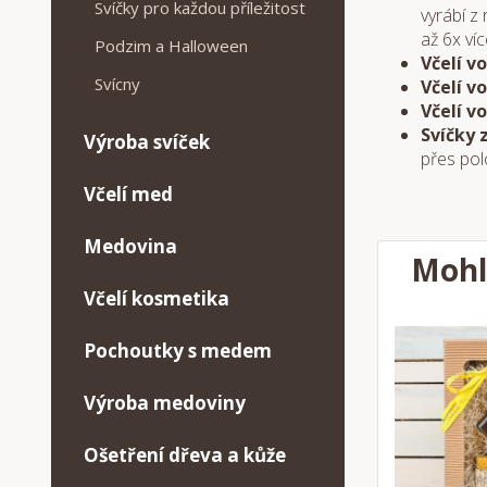
Svíčky pro každou příležitost
vyrábí z
až 6x víc
Podzim a Halloween
Včelí v
Svícny
Včelí v
Včelí v
Svíčky 
Výroba svíček
přes pol
Včelí med
Medovina
Mohl
Včelí kosmetika
Pochoutky s medem
Výroba medoviny
Ošetření dřeva a kůže