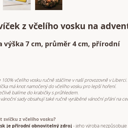
víček z včelího vosku na adven
a výška 7 cm, průměr 4 cm, přírodní
e 100% včelího vosku ručně stáčíme v naší provozovně v Liberci.
íčka má knot namočený do včelího vosku pro lepší hoření.
ečlivě balíme do krabičky s průhledem.
vánoční sady obsahují také ručně vyráběné vánoční přání na ce
it svíčku z včelího vosku?
osk je přírodní obnovitelný zdroj
- jeho výroba nezpůsobuje 