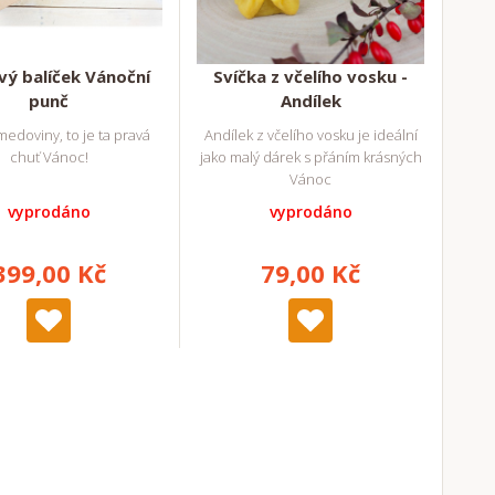
ý balíček Vánoční
Svíčka z včelího vosku -
punč
Andílek
edoviny, to je ta pravá
Andílek z včelího vosku je ideální
chuť Vánoc!
jako malý dárek s přáním krásných
Vánoc
vyprodáno
vyprodáno
399,00 Kč
79,00 Kč