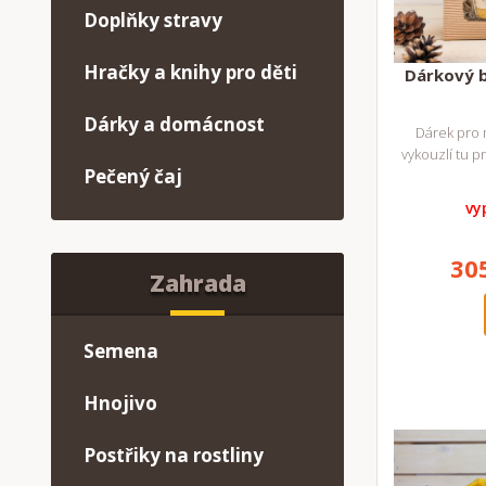
Doplňky stravy
Hračky a knihy pro děti
Dárkový 
Dárky a domácnost
Dárek pro 
vykouzlí tu 
Pečený čaj
vy
30
Zahrada
Semena
Hnojivo
Postřiky na rostliny