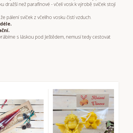
u dražší než parafínové - včelí vosk k výrobě svíček stojí
 že pálení svíček z včelího vosku čistí vzduch.
déle.
ční.
 vyrábíme s láskou pod Ještědem, nemusí tedy cestovat