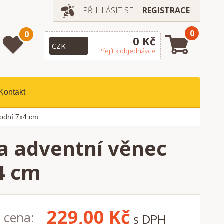
PŘIHLÁSIT SE
REGISTRACE
0
0
0 Kč
Přejít k objednávce
Kontakt
rodní 7x4 cm
na adventní věnec
4 cm
229,00
Kč
 cena:
s DPH