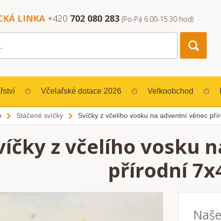
CKÁ LINKA
+420
702 080 283
(Po-Pá 6.00-15.30 hod)
řství
Včelařské dotace 2026
Velkoobchod
u
Stáčené svíčky
Svíčky z včelího vosku na adventní věnec pří
víčky z včelího vosku 
přírodní 7x
Naše