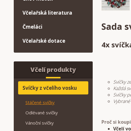
Včelařská literatura
Sada s
Čmeláci
Včelařské dotace
4x svíčk
Včelí produkty
Svíčky z
Svíčky z včelího vosku
Každá sv
Svíčky p
Vybrané 
Stáčené svíčky
Odlévané svíčky
Proč si koup
Vánoční svíčky
Včelí v