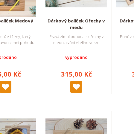
balíček Medový
Dárkový balíček Ořechy v
Dárkov
medu
muže i ženy, který
Pravá zimní pohoda s ořechy v
Punč z m
pravou zimní pohodu
medu a vůní včelího vosku
prodáno
vyprodáno
5,00 Kč
315,00 Kč