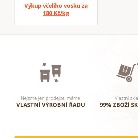
Výkup včelího vosku za
180 Kč/kg
Nejsme jen prodejce, máme
Vlastní skl
VLASTNÍ VÝROBNÍ ŘADU
99% ZBOŽÍ S