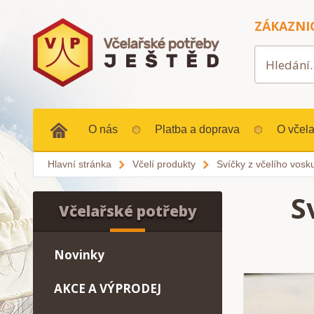
ZÁKAZNI
O nás
Platba a doprava
O včela
Hlavní stránka
Včelí produkty
Svíčky z včelího vosk
S
Včelařské potřeby
Novinky
AKCE A VÝPRODEJ