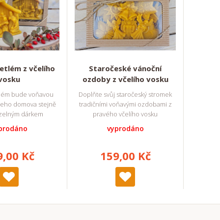
etlém z včelího
Staročeské vánoční
vosku
ozdoby z včelího vosku
tlém bude voňavou
Doplňte svůj staročeský stromek
eho domova stejně
tradičními voňavými ozdobami z
uzelným dárkem
pravého včelího vosku
prodáno
vyprodáno
9,00 Kč
159,00 Kč