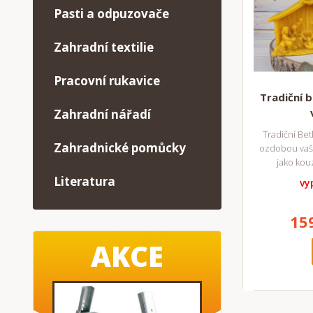
Pasti a odpuzovače
Zahradní textilie
Pracovní rukavice
Tradiční b
Zahradní nářadí
Tradiční Be
Zahradnické pomůcky
ozdobou vaš
jako ko
Literatura
vy
15
AKCE