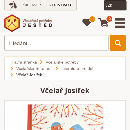
PŘIHLÁSIT SE
REGISTRACE
0
0
Hlavní stránka
Včelařské potřeby
Včelařská literatura
Literatura pro děti
Včelař Josífek
Včelař Josífek