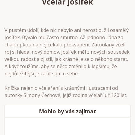
Včelař Josífek
V pustém údolí, kde nic nebylo ani nerostlo, žil osamělý
Josífek. Bývalo mu často smutno. Až jednoho rána za
chaloupkou na něj čekalo překvapení. Zatoulaný včelí
roj si hledal nový domov. Josífek měl z nových sousedek
velkou radost a zjistil, jak krásné je se o někoho starat.
A když toužíme, aby se něco změnilo k lepšímu, že
nejdůležitější je začít sám u sebe.
Knížka nejen o včelaření s krásnými ilustracemi od
autorky Simony Čechové, jejíž rodina včelaří už 120 let.
Mohlo by vás zajímat