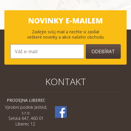
NOVINKY E-MAILEM
Zadejte svůj mail a nechte si zasílat
veškeré novinky a akce našeho obchodu
ODEBÍRAT
KONTAKT
PRODEJNA LIBEREC
Výrobní podnik Ještěd,
s.r.o.
Selská 647, 460 01
Liberec 12