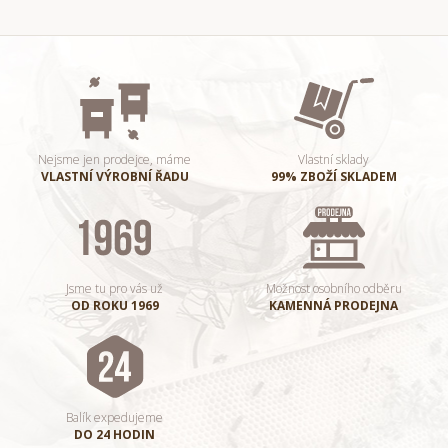
Nejsme jen prodejce, máme
Vlastní sklady
VLASTNÍ VÝROBNÍ ŘADU
99% ZBOŽÍ SKLADEM
Jsme tu pro vás už
Možnost osobního odběru
OD ROKU 1969
KAMENNÁ PRODEJNA
Balík expedujeme
DO 24 HODIN