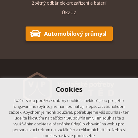
Zpětný odběr elektrozařízení a baterií
ÚKZUZ
Automobilový průmysl
Cookies
Náš e-shop používá soubory cookies - některé jsou pro jeho
fungování nezbytné, jiné nám pomáhají zlepšovat váš nákupní
zážitek. Abychom je mohli používat, potřebujeme váš souhlas - ten
© 2018 - 2026,
Včelařské potřeby
udělíte kliknutím na tlačítko "OK, souhlasím". Tím souhlasíte s
- Výrobní podnik Ještěd, s.r.o.
využíváním cookies a předáním údajů o chování na webu pro
personalizaci reklam na sociálních a reklamních sítích. Nebo si
cookies nastavte podle sebe.