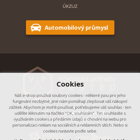
ÚKZUZ
Automobilový průmysl
Cookies
Náš e-shop používá soubory cookies - některé jsou pro jeho
fungování nezbytné, jiné nám pomáhají zlepšovat váš nákupní
zážitek. Abychom je mohli používat, potřebujeme váš souhlas - ten
© 2018 - 2026,
Včelařské potřeby
udělíte kliknutím na tlačítko "OK, souhlasím". Tím souhlasíte s
- Výrobní podnik Ještěd, s.r.o.
využíváním cookies a předáním údajů o chování na webu pro
personalizaci reklam na sociálních a reklamních sítích. Nebo si
cookies nastavte podle sebe.