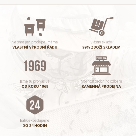
Nejsme jen prodejce, máme
Vlastní sklady
VLASTNÍ VÝROBNÍ ŘADU
99% ZBOŽÍ SKLADEM
Jsme tu pro vás už
Možnost osobního odběru
OD ROKU 1969
KAMENNÁ PRODEJNA
Balík expedujeme
DO 24 HODIN