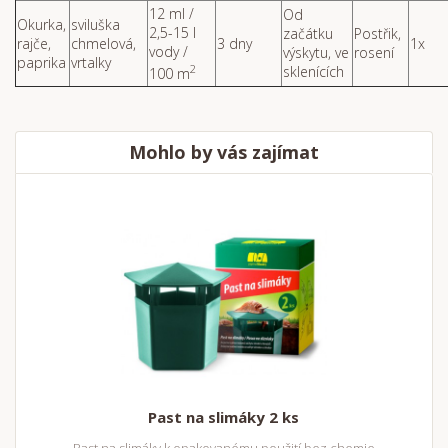
12 ml /
Od
Okurka,
sviluška
2,5-15 l
začátku
Postřik,
rajče,
chmelová,
3 dny
1x
vody /
výskytu, ve
rosení
paprika
vrtalky
2
sklenících
100 m
Mohlo by vás zajímat
Past na slimáky 2 ks
Past na slimáky k opakovanému použití bez chemie