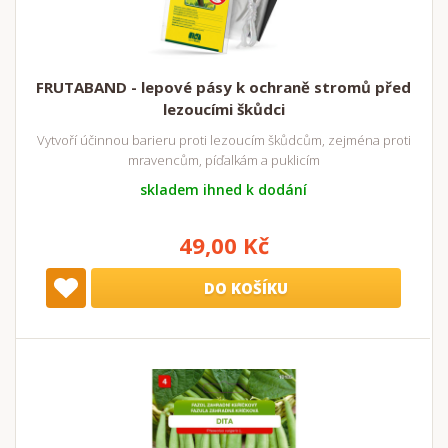
FRUTABAND - lepové pásy k ochraně stromů před
lezoucími škůdci
Vytvoří účinnou barieru proti lezoucím škůdcům, zejména proti
mravencům, píďalkám a puklicím
skladem ihned k dodání
49,00 Kč
DO KOŠÍKU