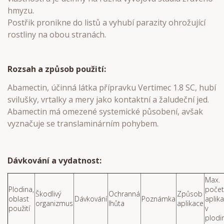
hmyzu.
Postřik pronikne do listů a vyhubí parazity ohrožující
rostliny na obou stranách.
Rozsah a způsob použití:
Abamectin, účinná látka přípravku Vertimec 1.8 SC, hubí
svilušky, vrtalky a mery jako kontaktní a žaludeční jed.
Abamectin má omezené systemické působení, avšak
vyznačuje se translaminárním pohybem.
Dávkování a vydatnost:
Max.
Plodina,
počet
Škodlivý
Ochranná
Způsob
oblast
Dávkování
Poznámka
aplika
organizmus
lhůta
aplikace
použití
v
plodi