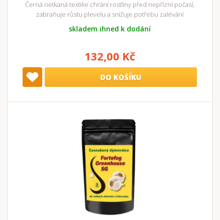
Černá netkaná textilie chrání rostliny před nepřízní počasí,
zabraňuje růstu plevelu a snižuje potřebu zalévání
skladem ihned k dodání
132,00 Kč
DO KOŠÍKU