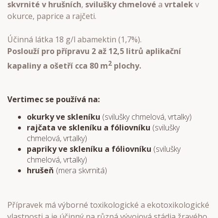
skvrnité v hrušních
,
svilušky chmelové
a
vrtalek
v
okurce, paprice a rajčeti.
Účinná látka 18 g/l abamektin (1,7%).
Poslouží pro přípravu 2 až 12,5 litrů aplikační
2
kapaliny a ošetří cca 80 m
plochy.
Vertimec se používá na:
okurky ve skleníku
(svilušky chmelová, vrtalky)
rajčata ve skleníku a fóliovníku
(svilušky
chmelová, vrtalky)
papriky ve skleníku a fóliovníku
(svilušky
chmelová, vrtalky)
hrušeň
(mera skvrnitá)
Přípravek má výborné toxikologické a ekotoxikologické
vlastnosti a je účinný na různá vývojová stádia žravého