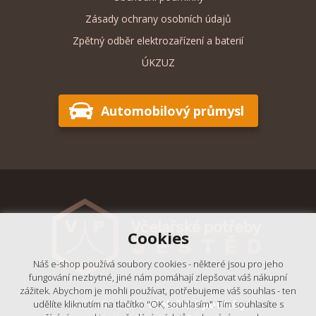
Zásady ochrany osobních údajů
Zpětný odběr elektrozařízení a baterií
ÚKZUZ
Automobilový průmysl
Cookies
Náš e-shop používá soubory cookies - některé jsou pro jeho
fungování nezbytné, jiné nám pomáhají zlepšovat váš nákupní
zážitek. Abychom je mohli používat, potřebujeme váš souhlas - ten
© 2018 - 2026,
Včelařské potřeby
udělíte kliknutím na tlačítko "OK, souhlasím". Tím souhlasíte s