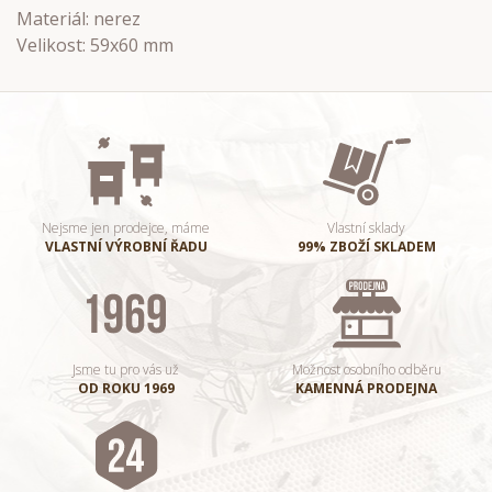
Materiál: nerez
Velikost: 59x60 mm
Nejsme jen prodejce, máme
Vlastní sklady
VLASTNÍ VÝROBNÍ ŘADU
99% ZBOŽÍ SKLADEM
Jsme tu pro vás už
Možnost osobního odběru
OD ROKU 1969
KAMENNÁ PRODEJNA