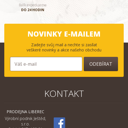
Balík expedujeme
DO 24 HODIN
NOVINKY E-MAILEM
Zadejte svůj mail a nechte si zasílat
veškeré novinky a akce našeho obchodu
ODEBÍRAT
KONTAKT
PRODEJNA LIBEREC
Výrobní podnik Ještěd,
s.r.o.