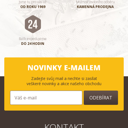
Jsme tu pro vás už
Možnost osobního odběru
OD ROKU 1969
KAMENNÁ PRODEJNA
Balík expedujeme
DO 24 HODIN
NOVINKY E-MAILEM
Zadejte svůj mail a nechte si zasílat
veškeré novinky a akce našeho obchodu
ODEBÍRAT
KONTAKT