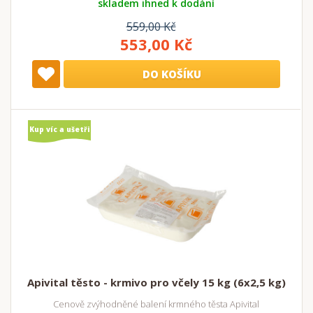
skladem ihned k dodání
559,00 Kč
553,00 Kč
DO KOŠÍKU
Kup víc a ušetři
Apivital těsto - krmivo pro včely 15 kg (6x2,5 kg)
Cenově zvýhodněné balení krmného těsta Apivital