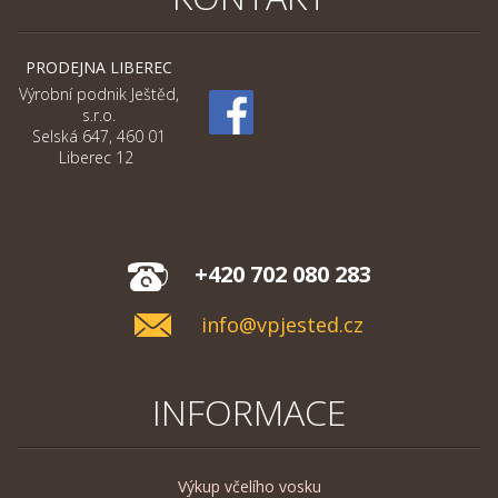
PRODEJNA LIBEREC
Výrobní podnik Ještěd,
s.r.o.
Selská 647, 460 01
Liberec 12
+420 702 080 283
info@vpjested.cz
INFORMACE
Výkup včelího vosku