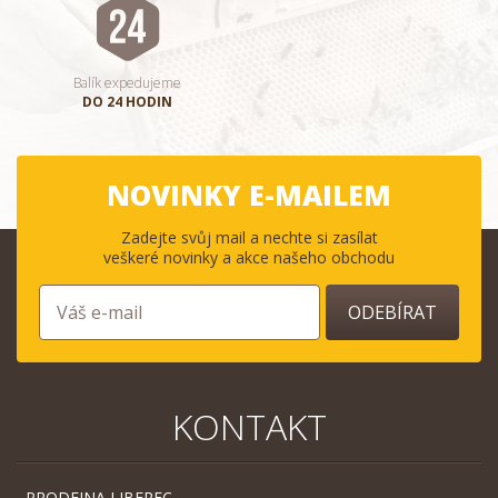
Balík expedujeme
DO 24 HODIN
NOVINKY E-MAILEM
Zadejte svůj mail a nechte si zasílat
veškeré novinky a akce našeho obchodu
ODEBÍRAT
KONTAKT
PRODEJNA LIBEREC