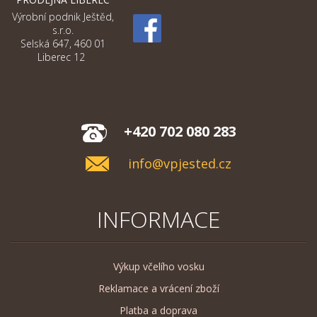
Výrobní podnik Ještěd,
s.r.o.
Selská 647, 460 01
Liberec 12
+420 702 080 283
info@vpjested.cz
INFORMACE
Výkup včelího vosku
Reklamace a vrácení zboží
Platba a doprava