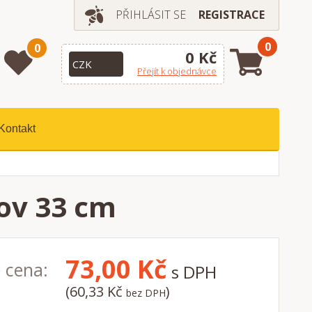
PŘIHLÁSIT SE
REGISTRACE
0
0
0 Kč
Přejít k objednávce
Kontakt
ov 33 cm
73,00
Kč
 cena:
s DPH
(60,33 Kč
)
bez DPH