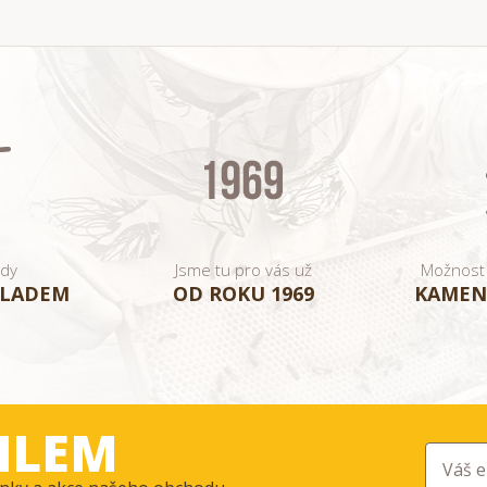
ady
Jsme tu pro vás už
Možnost
KLADEM
OD ROKU 1969
KAMEN
ILEM