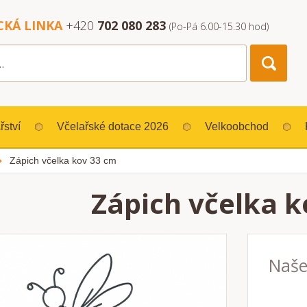
CKÁ LINKA
+420
702 080 283
(Po-Pá 6.00-15.30 hod)
řství
Včelařské dotace 2026
Velkoobchod
Zápich včelka kov 33 cm
Zápich včelka k
Naše