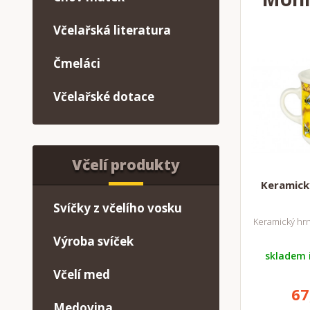
Včelařská literatura
Čmeláci
Včelařské dotace
Včelí produkty
Keramick
Svíčky z včelího vosku
Keramický hrn
Výroba svíček
skladem 
Včelí med
67
Medovina