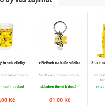
ý hrnek včelky
Přívěsek na klíče včelka
Žlutá b
ek s motivem včelek
Smaltovaný přívěsek s včelkou
Bavlněná
roz
ihned k dodání
skladem ihned k dodání
sklad
,00 Kč
61,00 Kč