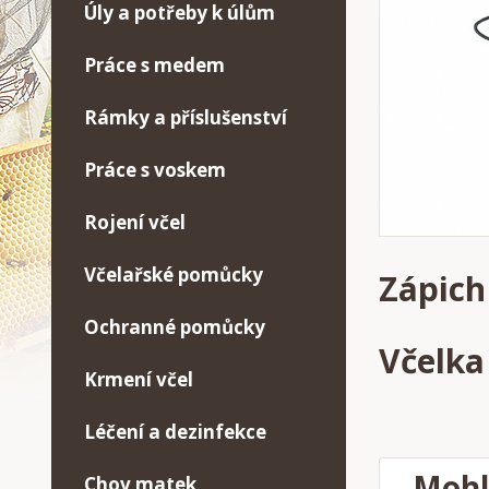
Úly a potřeby k úlům
Práce s medem
Rámky a příslušenství
Práce s voskem
Rojení včel
Včelařské pomůcky
Zápich
Ochranné pomůcky
Včelka
Krmení včel
Léčení a dezinfekce
Mohl
Chov matek