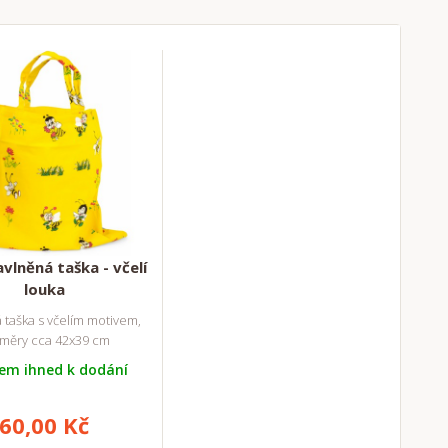
avlněná taška - včelí
louka
 taška s včelím motivem,
měry cca 42x39 cm
em ihned k dodání
60,00 Kč