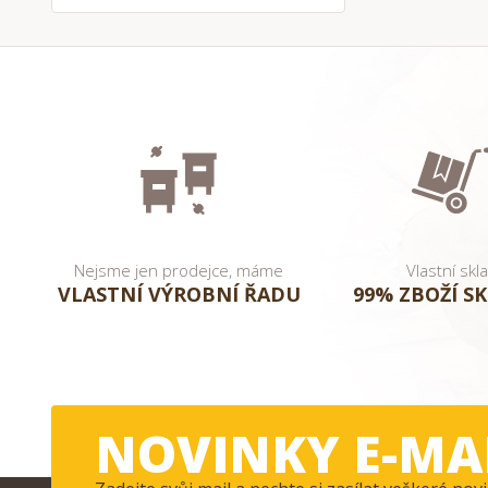
Nejsme jen prodejce, máme
Vlastní skl
VLASTNÍ VÝROBNÍ ŘADU
99% ZBOŽÍ S
NOVINKY E-MA