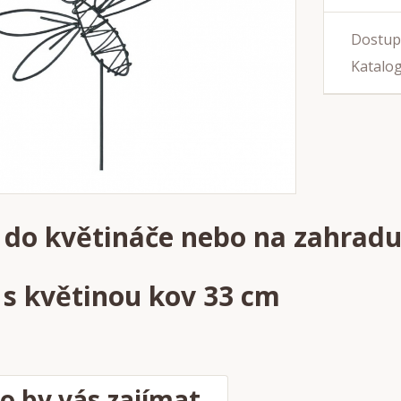
Dostup
Katalog
 do květináče nebo na zahrad
 s květinou kov 33 cm
o by vás zajímat