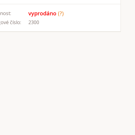
vyprodáno
(?)
nost:
ové číslo:
2300
u