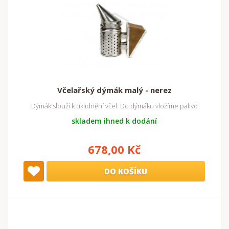
Včelařský dýmák malý - nerez
Dýmák slouží k uklidnění včel. Do dýmáku vložíme palivo
skladem ihned k dodání
678,00 Kč
DO KOŠÍKU