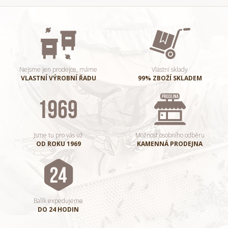
Nejsme jen prodejce, máme
Vlastní sklady
VLASTNÍ VÝROBNÍ ŘADU
99% ZBOŽÍ SKLADEM
Jsme tu pro vás už
Možnost osobního odběru
OD ROKU 1969
KAMENNÁ PRODEJNA
Balík expedujeme
DO 24 HODIN