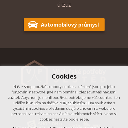
ÚKZUZ
Automobilový průmysl
Cookies
Náš e-shop používá soubory cookies - některé jsou pro jeho
fungování nezbytné, jiné nám pomáhají zlepšovat váš nákupní
zážitek. Abychom je mohli používat, potřebujeme váš souhlas - ten
© 2018 - 2026,
Včelařské potřeby
udělíte kliknutím na tlačítko "OK, souhlasím". Tím souhlasíte s
- Výrobní podnik Ještěd, s.r.o.
využíváním cookies a předáním údajů o chování na webu pro
personalizaci reklam na sociálních a reklamních sítích. Nebo si
cookies nastavte podle sebe.