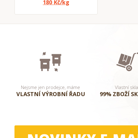
180 Kč/kg
Nejsme jen prodejce, máme
Vlastní skl
VLASTNÍ VÝROBNÍ ŘADU
99% ZBOŽÍ S