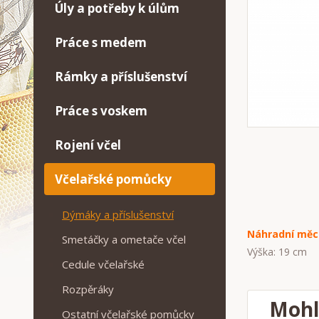
Úly a potřeby k úlům
Práce s medem
Rámky a příslušenství
Práce s voskem
Rojení včel
Včelařské pomůcky
Dýmáky a příslušenství
Náhradní měc
Smetáčky a ometače včel
Výška: 19 cm
Cedule včelařské
Rozpěráky
Mohl
Ostatní včelařské pomůcky