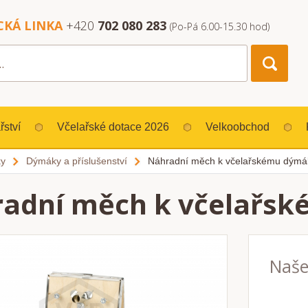
CKÁ LINKA
+420
702 080 283
(Po-Pá 6.00-15.30 hod)
řství
Včelařské dotace 2026
Velkoobchod
ky
Dýmáky a příslušenství
Náhradní měch k včelařskému dýmák
adní měch k včelařsk
Naše