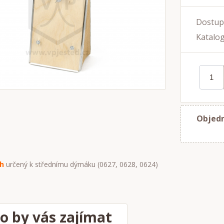
Dostup
Katalog
Objedn
h
určený k střednímu dýmáku (0627, 0628, 0624)
o by vás zajímat