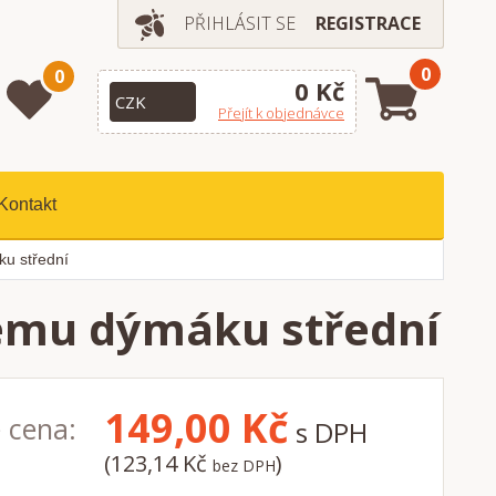
PŘIHLÁSIT SE
REGISTRACE
0
0
0 Kč
Přejít k objednávce
Kontakt
u střední
ému dýmáku střední
149,00
Kč
 cena:
s DPH
(123,14 Kč
)
bez DPH