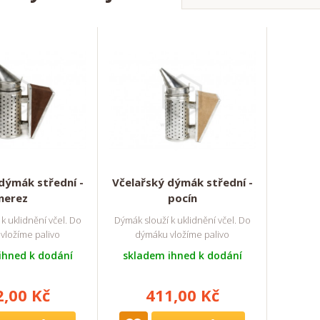
dýmák střední -
Včelařský dýmák střední -
nerez
pocín
k uklidnění včel. Do
Dýmák slouží k uklidnění včel. Do
vložíme palivo
dýmáku vložíme palivo
ihned k dodání
skladem ihned k dodání
2,00 Kč
411,00 Kč