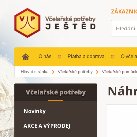
ZÁKAZNI
O nás
Platba a doprava
O včela
Hlavní stránka
Včelařské potřeby
Včelařské pomůc
Náhr
Včelařské potřeby
Novinky
AKCE A VÝPRODEJ