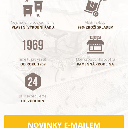
Nejsme jen prodejce, máme
Vlastní sklady
VLASTNÍ VÝROBNÍ ŘADU
99% ZBOŽÍ SKLADEM
Jsme tu pro vás už
Možnost osobního odběru
OD ROKU 1969
KAMENNÁ PRODEJNA
Balík expedujeme
DO 24 HODIN
NOVINKY E-MAILEM