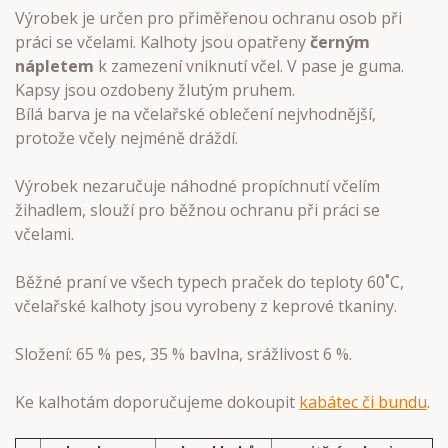
Výrobek je určen pro přiměřenou ochranu osob při
práci se včelami. Kalhoty jsou opatřeny
černým
nápletem
k zamezení vniknutí včel. V pase je guma.
Kapsy jsou ozdobeny žlutým pruhem.
Bílá barva je na včelařské oblečení nejvhodnější,
protože včely nejméně dráždí.
Výrobek nezaručuje náhodné propíchnutí včelím
žihadlem, slouží pro běžnou ochranu při práci se
včelami.
Běžné praní ve všech typech praček do teploty 60˚C,
včelařské kalhoty jsou vyrobeny z keprové tkaniny.
Složení: 65 % pes, 35 % bavlna, srážlivost 6 %.
Ke kalhotám doporučujeme dokoupit
kabátec či bundu
.