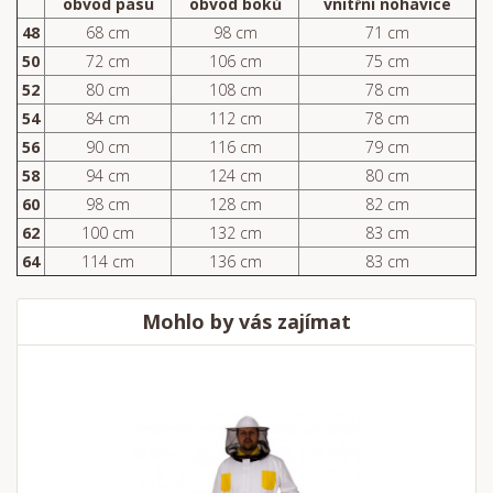
obvod pasu
obvod boků
vnitřní nohavice
48
68 cm
98 cm
71 cm
50
72 cm
106 cm
75 cm
52
80 cm
108 cm
78 cm
54
84 cm
112 cm
78 cm
56
90 cm
116 cm
79 cm
58
94 cm
124 cm
80 cm
60
98 cm
128 cm
82 cm
62
100 cm
132 cm
83 cm
64
114 cm
136 cm
83 cm
Mohlo by vás zajímat