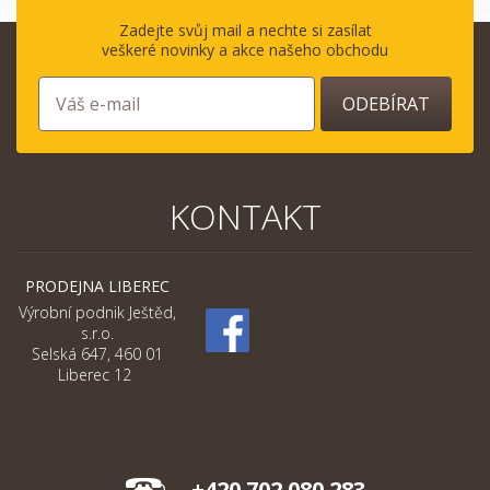
Zadejte svůj mail a nechte si zasílat
veškeré novinky a akce našeho obchodu
ODEBÍRAT
KONTAKT
PRODEJNA LIBEREC
Výrobní podnik Ještěd,
s.r.o.
Selská 647, 460 01
Liberec 12
+420 702 080 283