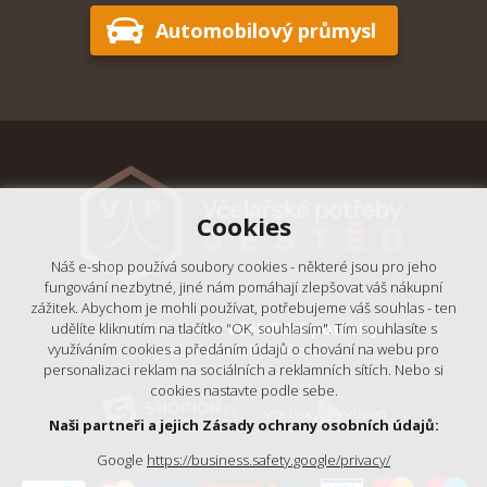
Automobilový průmysl
Cookies
Náš e-shop používá soubory cookies - některé jsou pro jeho
fungování nezbytné, jiné nám pomáhají zlepšovat váš nákupní
zážitek. Abychom je mohli používat, potřebujeme váš souhlas - ten
© 2018 - 2026,
Včelařské potřeby
udělíte kliknutím na tlačítko "OK, souhlasím". Tím souhlasíte s
využíváním cookies a předáním údajů o chování na webu pro
- Výrobní podnik Ještěd, s.r.o.
personalizaci reklam na sociálních a reklamních sítích. Nebo si
cookies nastavte podle sebe.
Naši partneři a jejich Zásady ochrany osobních údajů:
Google
https://business.safety.google/privacy/