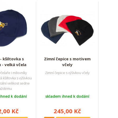
- kšiltovka s
Zimní čepice s motivem
 - velká včela
včely
čelaře i milovníky
Zimní čepice s výšivkou včely
vá kšiltovka s výšivkou
zální velikost sedne
aždému
ihned k dodání
skladem ihned k dodání
2,00 Kč
245,00 Kč