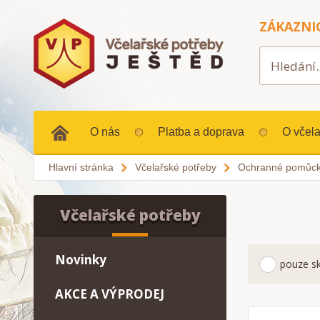
ZÁKAZNI
O nás
Platba a doprava
O včela
Hlavní stránka
Včelařské potřeby
Ochranné pomůc
Včelařské potřeby
Novinky
pouze s
AKCE A VÝPRODEJ