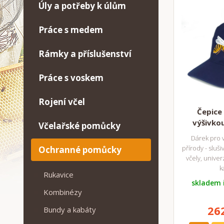
Úly a potřeby k úlům
Práce s medem
Rámky a příslušenství
Práce s voskem
Rojení včel
Čepice 
výšivkou
Včelařské pomůcky
Dárek pro v
přírody - sluši
Ochranné pomůcky
včely, univer
k
Rukavice
skladem 
Kombinézy
26
Bundy a kabáty