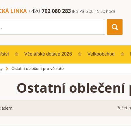
CKÁ LINKA
+420
702 080 283
(Po-Pá 6.00-15.30 hod)
řství
Včelařské dotace 2026
Velkoobchod
ky
Ostatní oblečení pro včelaře
Ostatní oblečení 
Počet n
kladem