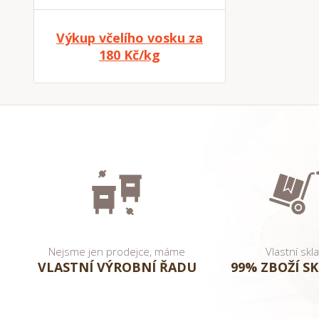
Výkup včelího vosku za
180 Kč/kg
Nejsme jen prodejce, máme
Vlastní skl
VLASTNÍ VÝROBNÍ ŘADU
99% ZBOŽÍ S