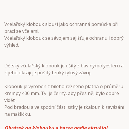
Včelařský klobouk slouží jako ochranná pomůcka při
práci se včelami.
Včelařský klobouk se závojem zajišťuje ochranu i dobrý
výhled.
Dětský včelařský klobouk je ušitý z bavlny/polyesteru a
k jeho okraji je přišitý tenký tylový závoj.
Klobouk je vyroben z bílého režného plátna o průměru
krempy 400 mm. Tyl je černý, aby přes něj bylo dobře
vidět.
Pod bradou a ve spodní části síťky je tkaloun k zavázání
na mašličku.
Obrázek na klobouku a barva podle aktuální