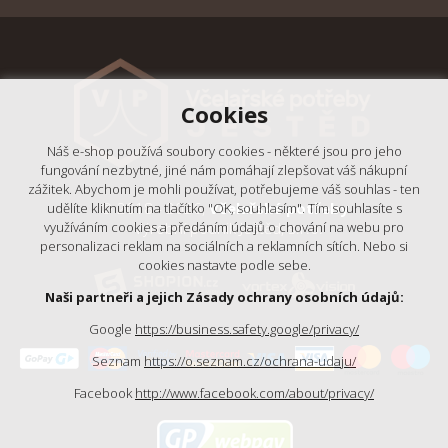
Cookies
Náš e-shop používá soubory cookies - některé jsou pro jeho
fungování nezbytné, jiné nám pomáhají zlepšovat váš nákupní
zážitek. Abychom je mohli používat, potřebujeme váš souhlas - ten
© 2018 - 2026,
Včelařské potřeby
udělíte kliknutím na tlačítko "OK, souhlasím". Tím souhlasíte s
- Výrobní podnik Ještěd, s.r.o.
využíváním cookies a předáním údajů o chování na webu pro
personalizaci reklam na sociálních a reklamních sítích. Nebo si
cookies nastavte podle sebe.
Naši partneři a jejich Zásady ochrany osobních údajů:
Google
https://business.safety.google/privacy/
Seznam
https://o.seznam.cz/ochrana-udaju/
Facebook
http://www.facebook.com/about/privacy/