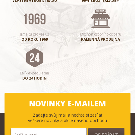
VLASTNÍ VÝROBNÍ ŘADU
99% ZBOŽÍ SKLADEM
Jsme tu pro vás už
Možnost osobního odběru
OD ROKU 1969
KAMENNÁ PRODEJNA
Balík expedujeme
DO 24 HODIN
NOVINKY E-MAILEM
Zadejte svůj mail a nechte si zasílat
veškeré novinky a akce našeho obchodu