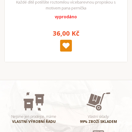
Každé dítě potěšíte roztomilou vícebarevnou propiskou s
motivem pana perníčka
vyprodáno
36,00 Kč
Nejsme jen prodejce, máme
Vlastní sklady
VLASTNÍ VÝROBNÍ ŘADU
99% ZBOŽÍ SKLADEM