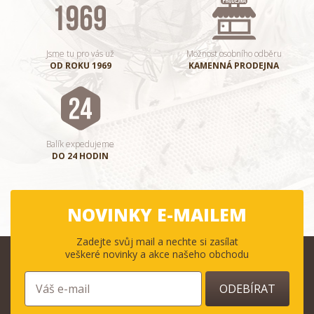
Jsme tu pro vás už
Možnost osobního odběru
OD ROKU 1969
KAMENNÁ PRODEJNA
Balík expedujeme
DO 24 HODIN
NOVINKY E-MAILEM
Zadejte svůj mail a nechte si zasílat
veškeré novinky a akce našeho obchodu
ODEBÍRAT