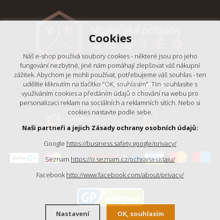
Cookies
Náš e-shop používá soubory cookies - některé jsou pro jeho
fungování nezbytné, jiné nám pomáhají zlepšovat váš nákupní
zážitek. Abychom je mohli používat, potřebujeme váš souhlas - ten
© 2018 - 2026,
Včelařské potřeby
udělíte kliknutím na tlačítko "OK, souhlasím". Tím souhlasíte s
- Výrobní podnik Ještěd, s.r.o.
využíváním cookies a předáním údajů o chování na webu pro
personalizaci reklam na sociálních a reklamních sítích. Nebo si
cookies nastavte podle sebe.
Naši partneři a jejich Zásady ochrany osobních údajů:
Google
https://business.safety.google/privacy/
Seznam
https://o.seznam.cz/ochrana-udaju/
Facebook
http://www.facebook.com/about/privacy/
Nastavení
OK, souhlasím