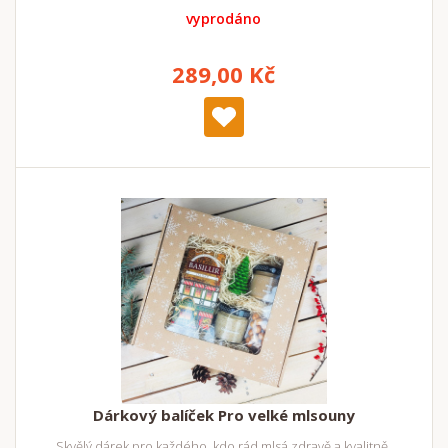
vyprodáno
289,00 Kč
Dárkový balíček Pro velké mlsouny
Skvělý dárek pro každého, kdo rád mlsá zdravě a kvalitně