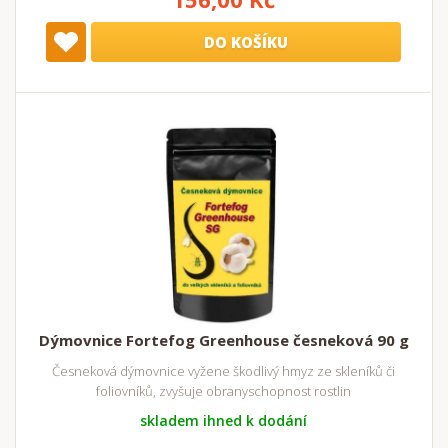
DO KOŠÍKU
Dýmovnice Fortefog Greenhouse česneková 90 g
Česneková dýmovnice vyžene škodlivý hmyz ze skleníků či
foliovníků, zvyšuje obranyschopnost rostlin
skladem ihned k dodání