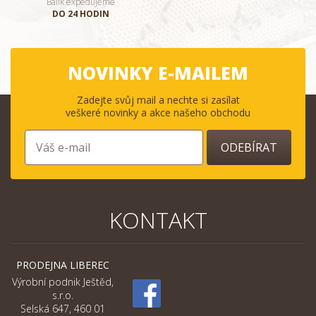
Balík expedujeme
DO 24 HODIN
NOVINKY E-MAILEM
Zadejte svůj mail a nechte si zasílat
veškeré novinky a akce našeho obchodu
ODEBÍRAT
KONTAKT
PRODEJNA LIBEREC
Výrobní podnik Ještěd,
s.r.o.
Selská 647, 460 01