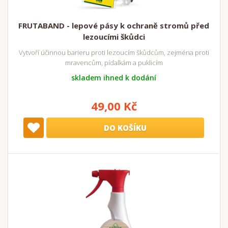
FRUTABAND - lepové pásy k ochraně stromů před
lezoucími škůdci
Vytvoří účinnou barieru proti lezoucím škůdcům, zejména proti
mravencům, píďalkám a puklicím
skladem ihned k dodání
49,00 Kč
DO KOŠÍKU