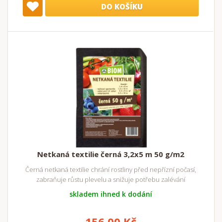
DO KOŠÍKU
Netkaná textilie černá 3,2x5 m 50 g/m2
Černá netkaná textilie chrání rostliny před nepřízní počasí,
zabraňuje růstu plevelu a snižuje potřebu zalévání
skladem ihned k dodání
156,00 Kč