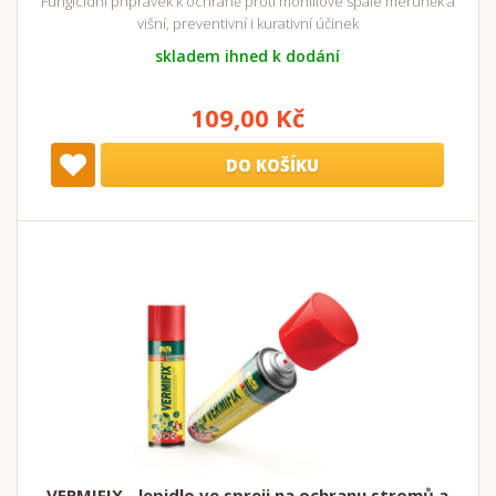
Fungicidní přípravek k ochraně proti moniliové spále meruněk a
višní, preventivní i kurativní účinek
skladem ihned k dodání
109,00 Kč
DO KOŠÍKU
VERMIFIX - lepidlo ve spreji na ochranu stromů a