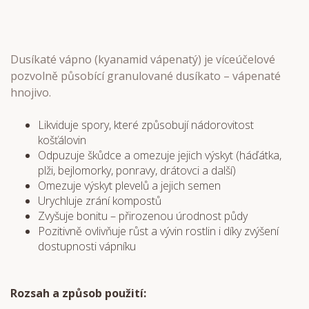
Dusíkaté vápno (kyanamid vápenatý) je víceúčelové
pozvolně působící granulované dusíkato – vápenaté
hnojivo.
Likviduje spory, které způsobují nádorovitost
košťálovin
Odpuzuje škůdce a omezuje jejich výskyt (háďátka,
plži, bejlomorky, ponravy, drátovci a další)
Omezuje výskyt plevelů a jejich semen
Urychluje zrání kompostů
Zvyšuje bonitu – přirozenou úrodnost půdy
Pozitivně ovlivňuje růst a vývin rostlin i díky zvýšení
dostupnosti vápníku
Rozsah a způsob použití: