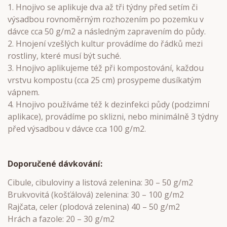
1. Hnojivo se aplikuje dva až tři týdny před setím či
výsadbou rovnoměrným rozhozením po pozemku v
dávce cca 50 g/m2 a následným zapravením do půdy.
2. Hnojení vzešlých kultur provádíme do řádků mezi
rostliny, které musí být suché.
3. Hnojivo aplikujeme též při kompostování, každou
vrstvu kompostu (cca 25 cm) prosypeme dusíkatým
vápnem.
4. Hnojivo používáme též k dezinfekci půdy (podzimní
aplikace), provádíme po sklizni, nebo minimálně 3 týdny
před výsadbou v dávce cca 100 g/m2.
Doporučené dávkování:
Cibule, cibuloviny a listová zelenina: 30 – 50 g/m2
Brukvovitá (košťálová) zelenina: 30 – 100 g/m2
Rajčata, celer (plodová zelenina) 40 – 50 g/m2
Hrách a fazole: 20 – 30 g/m2