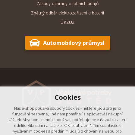
Zásady ochrany osobních údajů
Zpětný odběr elektrozařízení a baterií
ÚKZUZ
Automobilový průmysl
Cookies
Náš e-shop používá soubory cookies - některé jsou pro jeho
fungování nezbytné, jiné nám pomáhají zlepšovat váš nákupní
zážitek. Abychom je mohli používat, potřebujeme váš souhlas - ten
© 2018 - 2026,
Včelařské potřeby
udělíte kliknutím na tlačítko "OK, souhlasím". Tím souhlasíte s
- Výrobní podnik Ještěd, s.r.o.
využíváním cookies a předáním údajů o chování na webu pro