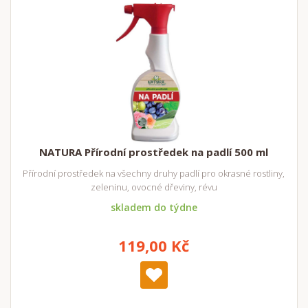
NATURA Přírodní prostředek na padlí 500 ml
Přírodní prostředek na všechny druhy padlí pro okrasné rostliny,
zeleninu, ovocné dřeviny, révu
skladem do týdne
119,00 Kč