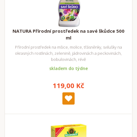
NATURA Přírodní prostředek na savé škůdce 500
ml
Přírodní prostředek na mšice, molice, třásněnky, svilušky na
okrasných rostlinách, zelenině, jádrovinách a peckovinách,
bobulovinách, révě
skladem do týdne
119,00 Kč