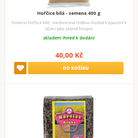
Hořčice bílá - semena 400 g
Semeno hořčice bílé - medonosná rostlina vhodná k vysazení k
úlům i jako zelené hnojivo
skladem ihned k dodání
40,00 Kč
DO KOŠÍKU