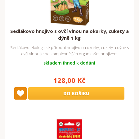
Sedlákovo hnojivo s ovčí vlnou na okurky, cukety a
dýně 1 kg
Sedlákovo ekologické přírodní hnojivo na okurky, cukety a dýně s
ovčí vlnou je nejkomplexnějším organickým hnojivem
skladem ihned k dodání
128,00 Kč
DO KOŠÍKU