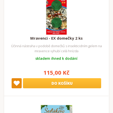
Mravenci - EX domečky 2 ks
Účinná nástraha v podobě domečků s insekticidním gelem na
mravence vyhubí celá hnízda
skladem ihned k dodání
115,00 Kč
DO KOŠÍKU