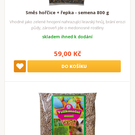
Směs hořčice + řepka - semena 800 g
Vhodné jako zelené hnojení nahrazující kravský hnůj, brání erozi
půdy, zároveň jde o medonosné rostliny
skladem ihned k dodání
59,00 Kč
DO KOŠÍKU