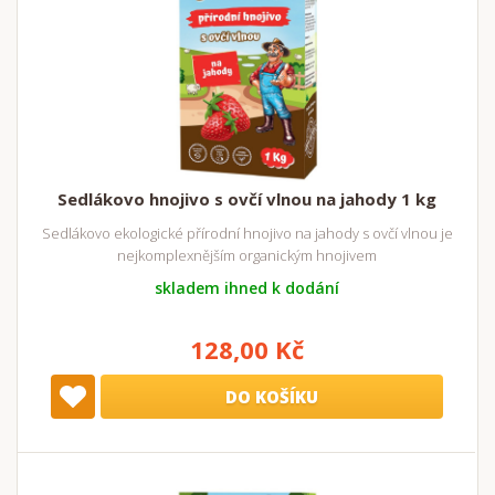
Sedlákovo hnojivo s ovčí vlnou na jahody 1 kg
Sedlákovo ekologické přírodní hnojivo na jahody s ovčí vlnou je
nejkomplexnějším organickým hnojivem
skladem ihned k dodání
128,00 Kč
DO KOŠÍKU