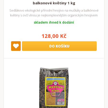
balkonové květiny 1 kg
Sedlákovo ekologické přírodní hnojivo na muškáty a balkónové
květiny s ovčí vlnou je nejkomplexnějším organickým hnojivem
skladem ihned k dodání
128,00 Kč
DO KOŠÍKU