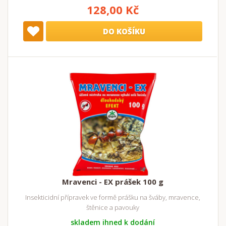
128,00 Kč
DO KOŠÍKU
Mravenci - EX prášek 100 g
Insekticidní přípravek ve formě prášku na šváby, mravence,
štěnice a pavouky
skladem ihned k dodání