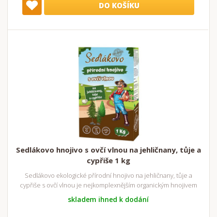
DO KOŠÍKU
Sedlákovo hnojivo s ovčí vlnou na jehličnany, tůje a
cypřiše 1 kg
Sedlákovo ekologické přírodní hnojivo na jehličnany, tůje a
cypřiše s ovčí vlnou je nejkomplexnějším organickým hnojivem
skladem ihned k dodání