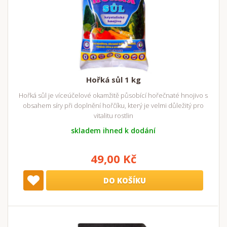
Hořká sůl 1 kg
Hořká sůl je víceúčelové okamžitě působící hořečnaté hnojivo s
obsahem síry při doplnění hořčíku, který je velmi důležitý pro
vitalitu rostlin
skladem ihned k dodání
49,00 Kč
DO KOŠÍKU