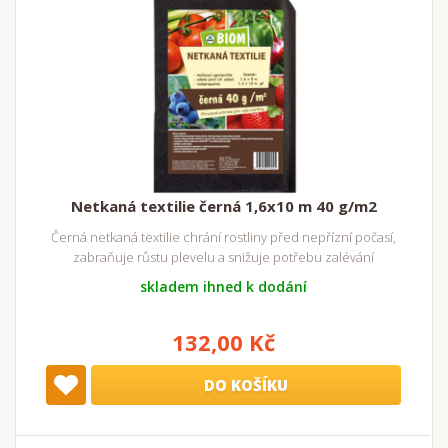
Netkaná textilie černá 1,6x10 m 40 g/m2
Černá netkaná textilie chrání rostliny před nepřízní počasí,
zabraňuje růstu plevelu a snižuje potřebu zalévání
skladem ihned k dodání
132,00 Kč
DO KOŠÍKU