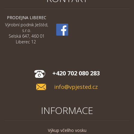
PRODEJNA LIBEREC
Výrobní podnik Ještěd,
s.r.o.
Selská 647, 460 01
Liberec 12
+420 702 080 283
info@vpjested.cz
INFORMACE
Výkup včelího vosku