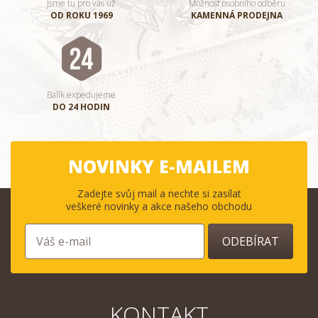
Jsme tu pro vás už
Možnost osobního odběru
OD ROKU 1969
KAMENNÁ PRODEJNA
Balík expedujeme
DO 24 HODIN
NOVINKY E-MAILEM
Zadejte svůj mail a nechte si zasílat
veškeré novinky a akce našeho obchodu
ODEBÍRAT
KONTAKT