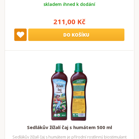
skladem ihned k dodání
211,00 Kč
DO KOŠÍKU
Sedlákův žížalí čaj s humátem 500 ml
Sedlákův žížalí čaj s humátem je přírodní rostlinný biostimulant