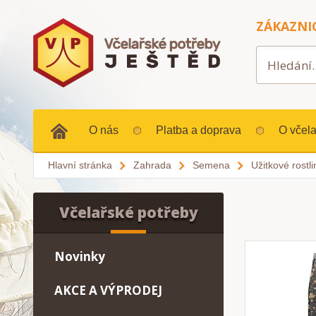
ZÁKAZNI
O nás
Platba a doprava
O včela
Hlavní stránka
Zahrada
Semena
Užitkové rostli
Včelařské potřeby
Novinky
AKCE A VÝPRODEJ