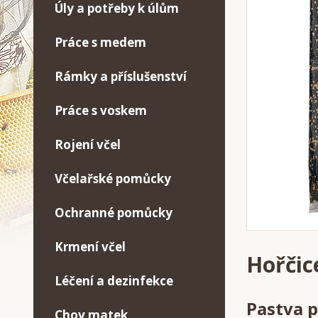
Úly a potřeby k úlům
Práce s medem
Rámky a příslušenství
Práce s voskem
Rojení včel
Včelařské pomůcky
Ochranné pomůcky
Krmení včel
Hořčice
Léčení a dezinfekce
Pastva p
Chov matek