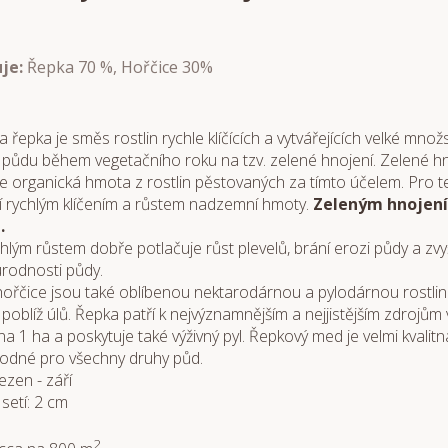
je:
Řepka 70 %, Hořčice 30%
a řepka je směs rostlin rychle klíčících a vytvářejících velké mn
půdu během vegetačního roku na tzv. zelené hnojení. Zelené hno
e organická hmota z rostlin pěstovaných za tímto účelem. Pro tent
í rychlým klíčením a růstem nadzemní hmoty.
Zeleným hnojení
.
hlým růstem dobře potlačuje růst plevelů, brání erozi půdy a zvy
úrodnosti půdy.
hořčice jsou také oblíbenou nektarodárnou a pylodárnou rostlino
 poblíž úlů. Řepka patří k nejvýznamnějším a nejjistějším zdrojů
na 1 ha a poskytuje také výživný pyl. Řepkový med je velmi kvalit
odné pro všechny druhy půd.
ezen - září
setí: 2 cm
2