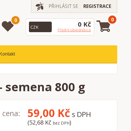
PŘIHLÁSIT SE
REGISTRACE
0
0
0 Kč
Přejít k objednávce
Kontakt
- semena 800 g
59,00
Kč
 cena:
s DPH
(52,68 Kč
)
bez DPH