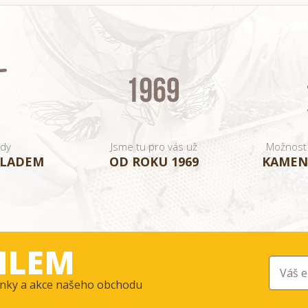
ady
Jsme tu pro vás už
Možnost
KLADEM
OD ROKU 1969
KAMEN
ILEM
ovinky a akce našeho obchodu