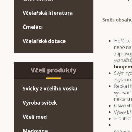
Včelařská literatura
Směs obsahu
Čmeláci
Hořčice 
Včelařské dotace
nebo na 
zapravuj
vyznačuj
hnojem
Včelí produkty
Svým ryc
zvýšení 
Řepka i 
Svíčky z včelího vosku
vysévání
nektaru 
Výroba svíček
Osivo vh
Výsev bř
Včelí med
Hloubka 
Medovina