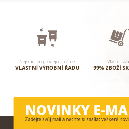
Nejsme jen prodejce, máme
Vlastní skl
VLASTNÍ VÝROBNÍ ŘADU
99% ZBOŽÍ S
NOVINKY E-MA
Zadejte svůj mail a nechte si zasílat veškeré n