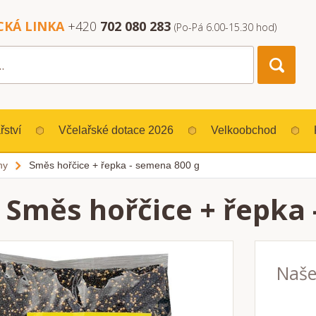
CKÁ LINKA
+420
702 080 283
(Po-Pá 6.00-15.30 hod)
řství
Včelařské dotace 2026
Velkoobchod
ny
Směs hořčice + řepka - semena 800 g
Směs hořčice + řepka 
Naše