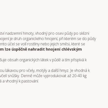
ožství nadzemní hmoty, vhodný pro osev půdy po sklizni
jení je druh organického hnojení, při kterém se do půdy
o účel se volí rostliny nebo jejich směsi, které se
m lze úspěčně nahradit hnojení chlévským
šuje obsah organických látek v půdě a tím přispívá k
u lákavou pro včely, motýly a další hmyz. Je vhodná k
m včelí snůšky. Denně může vyprodukovat až 20-40 kg
ná a vhodný k pastování.