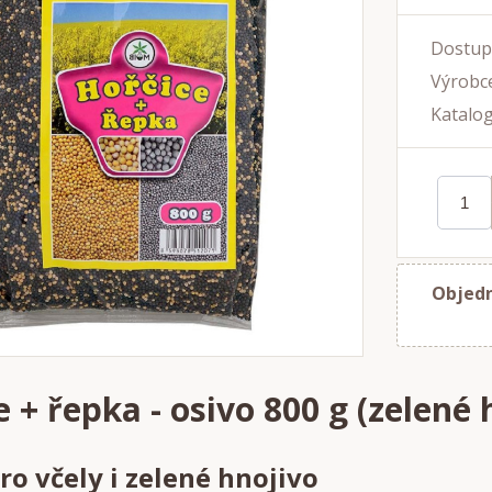
Dostup
Výrobce
Katalog
Objedn
 + řepka - osivo 800 g (zelené 
ro včely i zelené hnojivo