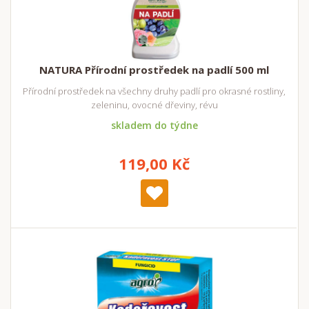
NATURA Přírodní prostředek na padlí 500 ml
Přírodní prostředek na všechny druhy padlí pro okrasné rostliny,
zeleninu, ovocné dřeviny, révu
skladem do týdne
119,00 Kč