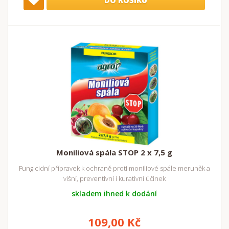
DO KOŠÍKU
Moniliová spála STOP 2 x 7,5 g
Fungicidní přípravek k ochraně proti moniliové spále meruněk a
višní, preventivní i kurativní účinek
skladem ihned k dodání
109,00 Kč