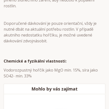
plného slunečního záření, aby nedošlo k popálení
rostlin.
Doporučené dávkování je pouze orientační, vždy je
nutné dbát na aktuální potřebu rostlin. V případě
akutního nedostatku hořčíku, je možné uvedené
dávkování zdvojnásobit.
Chemické a fyzikální vlastnosti:
Vodorozpustný hořčík jako MgO min. 15%, síra jako
SO42- min. 33%
Mohlo by vás zajímat