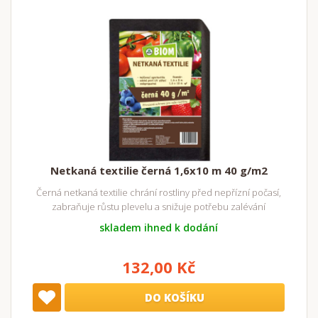
Netkaná textilie černá 1,6x10 m 40 g/m2
Černá netkaná textilie chrání rostliny před nepřízní počasí,
zabraňuje růstu plevelu a snižuje potřebu zalévání
skladem ihned k dodání
132,00 Kč
DO KOŠÍKU