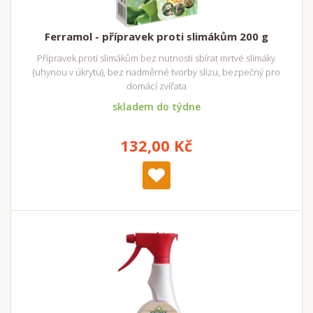
Ferramol - přípravek proti slimákům 200 g
Přípravek proti slimákům bez nutnosti sbírat mrtvé slimáky
(uhynou v úkrytu), bez nadměrné tvorby slizu, bezpečný pro
domácí zvířata
skladem do týdne
132,00 Kč