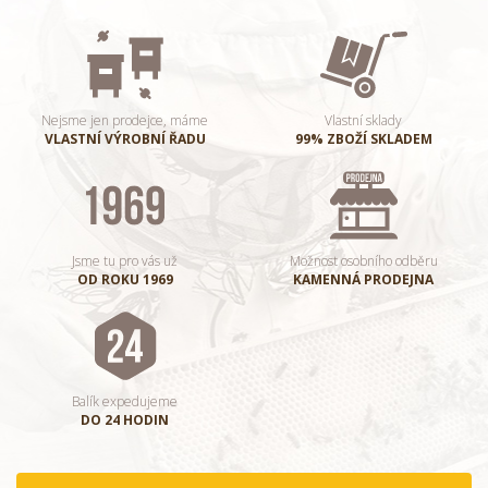
Nejsme jen prodejce, máme
Vlastní sklady
VLASTNÍ VÝROBNÍ ŘADU
99% ZBOŽÍ SKLADEM
Jsme tu pro vás už
Možnost osobního odběru
OD ROKU 1969
KAMENNÁ PRODEJNA
Balík expedujeme
DO 24 HODIN