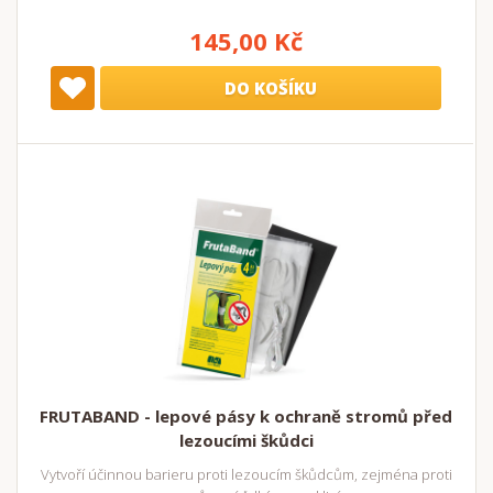
145,00 Kč
DO KOŠÍKU
FRUTABAND - lepové pásy k ochraně stromů před
lezoucími škůdci
Vytvoří účinnou barieru proti lezoucím škůdcům, zejména proti