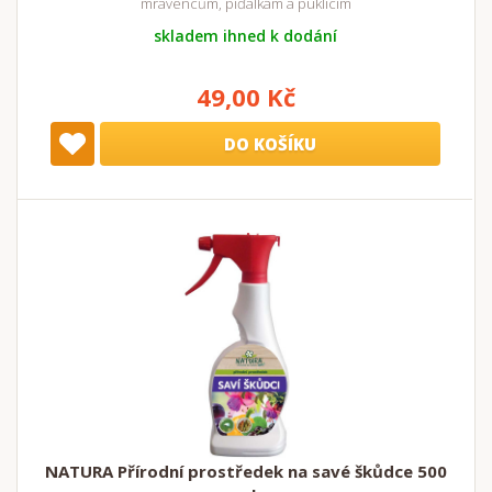
mravencům, píďalkám a puklicím
skladem ihned k dodání
49,00 Kč
DO KOŠÍKU
NATURA Přírodní prostředek na savé škůdce 500