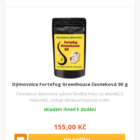
Dýmovnice Fortefog Greenhouse česneková 90 g
Česneková dýmovnice vyžene škodlivý hmyz ze skleníků či
foliovníků, zvyšuje obranyschopnost rostlin
skladem ihned k dodání
155,00 Kč