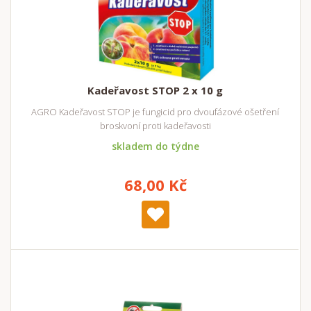
Kadeřavost STOP 2 x 10 g
AGRO Kadeřavost STOP je fungicid pro dvoufázové ošetření
broskvoní proti kadeřavosti
skladem do týdne
68,00 Kč