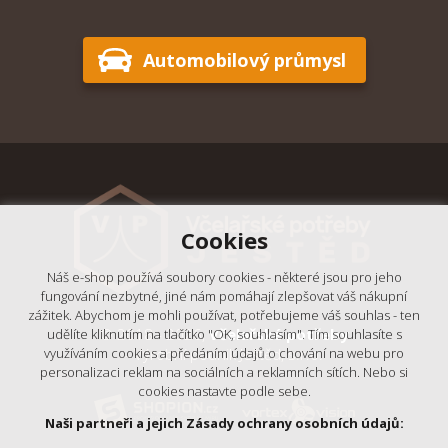
Automobilový průmysl
Cookies
Náš e-shop používá soubory cookies - některé jsou pro jeho
fungování nezbytné, jiné nám pomáhají zlepšovat váš nákupní
zážitek. Abychom je mohli používat, potřebujeme váš souhlas - ten
© 2018 - 2026,
Včelařské potřeby
udělíte kliknutím na tlačítko "OK, souhlasím". Tím souhlasíte s
- Výrobní podnik Ještěd, s.r.o.
využíváním cookies a předáním údajů o chování na webu pro
personalizaci reklam na sociálních a reklamních sítích. Nebo si
cookies nastavte podle sebe.
Naši partneři a jejich Zásady ochrany osobních údajů: