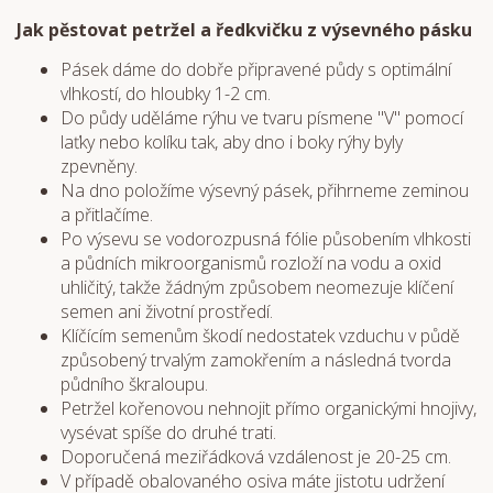
Jak pěstovat petržel a ředkvičku z výsevného pásku
Pásek dáme do dobře připravené půdy s optimální
vlhkostí, do hloubky 1-2 cm.
Do půdy uděláme rýhu ve tvaru písmene "V" pomocí
laťky nebo kolíku tak, aby dno i boky rýhy byly
zpevněny.
Na dno položíme výsevný pásek, přihrneme zeminou
a přitlačíme.
Po výsevu se vodorozpusná fólie působením vlhkosti
a půdních mikroorganismů rozloží na vodu a oxid
uhličitý, takže žádným způsobem neomezuje klíčení
semen ani životní prostředí.
Klíčícím semenům škodí nedostatek vzduchu v půdě
způsobený trvalým zamokřením a následná tvorda
půdního škraloupu.
Petržel kořenovou nehnojit přímo organickými hnojivy,
vysévat spíše do druhé trati.
Doporučená meziřádková vzdálenost je 20-25 cm.
V případě obalovaného osiva máte jistotu udržení