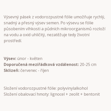
Výsevný pásek z vodorozpustné fólie umožňuje rychlý,
snadný a přesný výsev semen. Po výsevu se fólie
působením vlhkosti a půdních mikroorganismů rozloží
na vodu a oxid uhličitý, nezatěžuje tedy životní
prostředí.
Výsev:
únor - květen
Doporučená meziřádková vzdálenost:
20-25 cm
Sklizeň:
červenec - říjen
Složení vodorozpustné fólie: polyvinylalkohol
Složení obalovací hmoty: lignocel + zeolit + bentonit