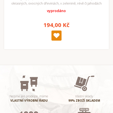
okrasných, ovocných dřevinách, v zelenině, révě či jahodách
vyprodáno
194,00 Kč
Nejsme jen prodejce, máme
Vlastní sklady
VLASTNÍ VÝROBNÍ ŘADU
99% ZBOŽÍ SKLADEM