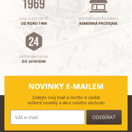
Jsme tu pro vás už
Možnost osobního odběru
OD ROKU 1969
KAMENNÁ PRODEJNA
Balík expedujeme
DO 24 HODIN
NOVINKY E-MAILEM
Zadejte svůj mail a nechte si zasílat
veškeré novinky a akce našeho obchodu
ODEBÍRAT