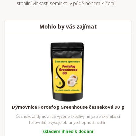
stabilní vlhkosti semínka v půdě během klíčení.
Mohlo by vás zajímat
Dýmovnice Fortefog Greenhouse česneková 90 g
Česneková dýmovnice vyžene škodlivý hmyz ze skleníků či
foliovníků, zvyšuje obranyschopnost rostlin
skladem ihned k dodání