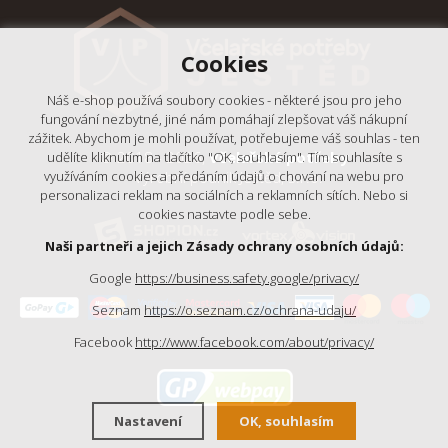
Cookies
Náš e-shop používá soubory cookies - některé jsou pro jeho
fungování nezbytné, jiné nám pomáhají zlepšovat váš nákupní
zážitek. Abychom je mohli používat, potřebujeme váš souhlas - ten
© 2018 - 2026,
Včelařské potřeby
udělíte kliknutím na tlačítko "OK, souhlasím". Tím souhlasíte s
- Výrobní podnik Ještěd, s.r.o.
využíváním cookies a předáním údajů o chování na webu pro
personalizaci reklam na sociálních a reklamních sítích. Nebo si
cookies nastavte podle sebe.
Naši partneři a jejich Zásady ochrany osobních údajů:
Google
https://business.safety.google/privacy/
Seznam
https://o.seznam.cz/ochrana-udaju/
Facebook
http://www.facebook.com/about/privacy/
Nastavení
OK, souhlasím