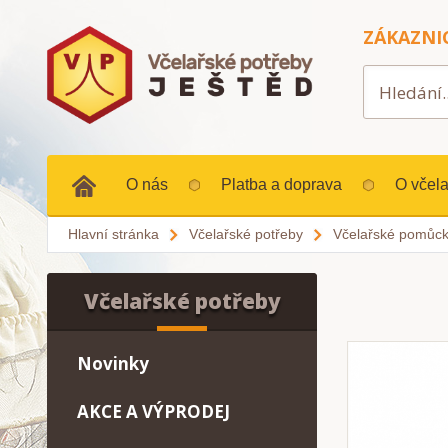
ZÁKAZNI
O nás
Platba a doprava
O včela
Hlavní stránka
Včelařské potřeby
Včelařské pomůc
Včelařské potřeby
Novinky
AKCE A VÝPRODEJ