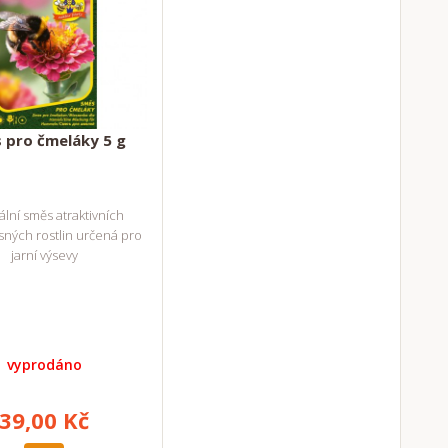
 pro čmeláky 5 g
lní směs atraktivních
ých rostlin určená pro
jarní výsevy
vyprodáno
39,00 Kč