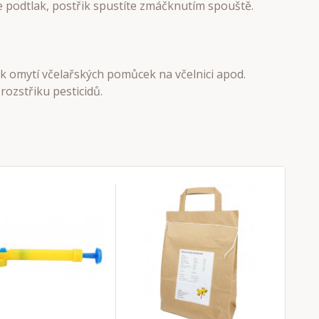
e podtlak, postřik spustíte zmáčknutím spouště.
, k omytí včelařských pomůcek na včelnici apod.
 rozstřiku pesticidů.