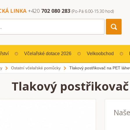
CKÁ LINKA
+420
702 080 283
(Po-Pá 6.00-15.30 hod)
řství
Včelařské dotace 2026
Velkoobchod
ky
Ostatní včelařské pomůcky
Tlakový postřikovač na PET láhe
Tlakový postřikovač
Naše