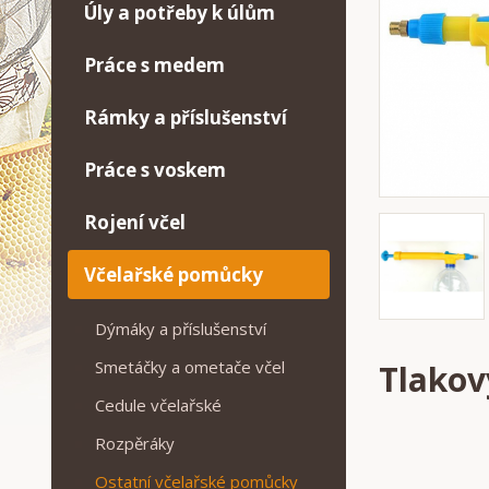
Úly a potřeby k úlům
Práce s medem
Rámky a příslušenství
Práce s voskem
Rojení včel
Včelařské pomůcky
Dýmáky a příslušenství
Smetáčky a ometače včel
Tlakov
Cedule včelařské
Rozpěráky
Ostatní včelařské pomůcky