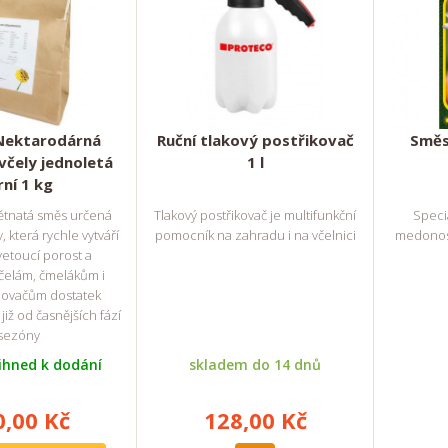
 Nektarodárná
Ruční tlakový postřikovač
Směs
včely jednoletá
1 l
rní 1 kg
ětnatá směs určená
Tlakový postřikovač je multifunkční
Speciá
, která rychle vytváří
pomocník na zahradu i na včelnici
medonosn
etoucí porost a
čelám, čmelákům i
lovačům dostatek
již od časnějších fází
sezóny
ihned k dodání
skladem do 14 dnů
0,00 Kč
128,00 Kč