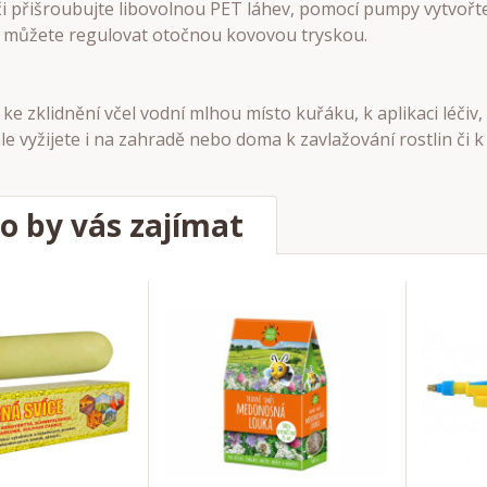
i přišroubujte libovolnou PET láhev, pomocí pumpy vytvořt
ku můžete regulovat otočnou kovovou tryskou.
ke zklidnění včel vodní mlhou místo kuřáku, k aplikaci léčiv
le vyžijete i na zahradě nebo doma k zavlažování rostlin či k
o by vás zajímat