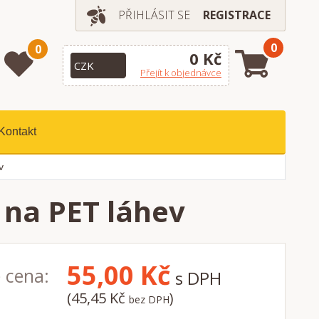
PŘIHLÁSIT SE
REGISTRACE
0
0
0 Kč
Přejít k objednávce
Kontakt
v
 na PET láhev
55,00
Kč
 cena:
s DPH
(45,45 Kč
)
bez DPH