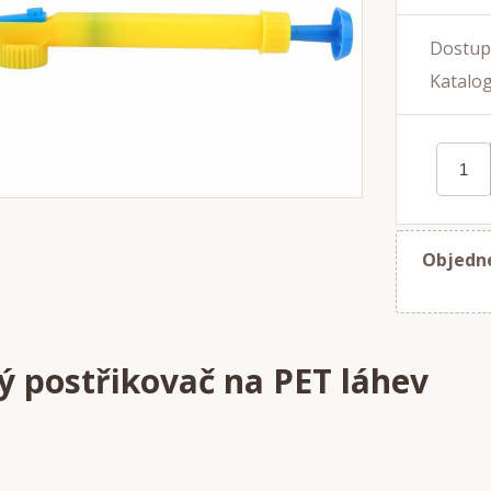
Dostup
Katalog
Objedne
ý postřikovač na PET láhev