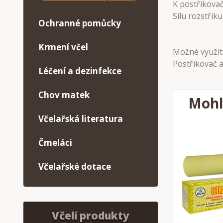
K postřikovač
Sílu rozstři
Ochranné pomůcky
Krmení včel
Možné využít 
Postřikovač a
Léčení a dezinfekce
Chov matek
Mohl
Včelařská literatura
Čmeláci
Včelařské dotace
Včelí produkty