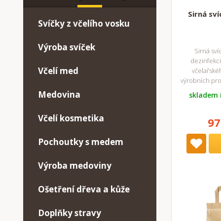
Sirná sv
Svíčky z včelího vosku
Výroba svíček
Sirná sví
dezinfekci
Včelí med
včelařské
výrobních pro
Medovina
skladem 
Včelí kosmetika
97
Pochoutky s medem
Výroba medoviny
Ošetření dřeva a kůže
Doplňky stravy