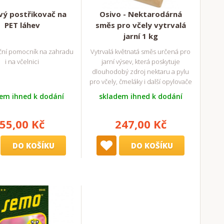
vý postřikovač na
Osivo - Nektarodárná
PET láhev
směs pro včely vytrvalá
jarní 1 kg
ční pomocník na zahradu
Vytrvalá květnatá směs určená pro
i na včelnici
jarní výsev, která poskytuje
dlouhodobý zdroj nektaru a pylu
pro včely, čmeláky i další opylovače
em ihned k dodání
skladem ihned k dodání
55,00 Kč
247,00 Kč
DO KOŠÍKU
DO KOŠÍKU