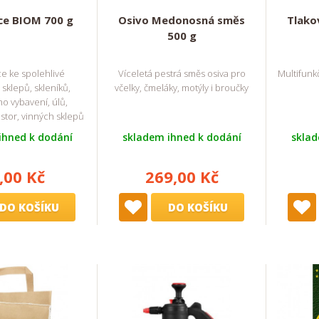
íce BIOM 700 g
Osivo Medonosná směs
Tlako
500 g
ce ke spolehlivé
Víceletá pestrá směs osiva pro
Multifunk
 sklepů, skleníků,
včelky, čmeláky, motýly i broučky
ho vybavení, úlů,
stor, vinných sklepů
ihned k dodání
skladem ihned k dodání
sklad
,00 Kč
269,00 Kč
DO KOŠÍKU
DO KOŠÍKU