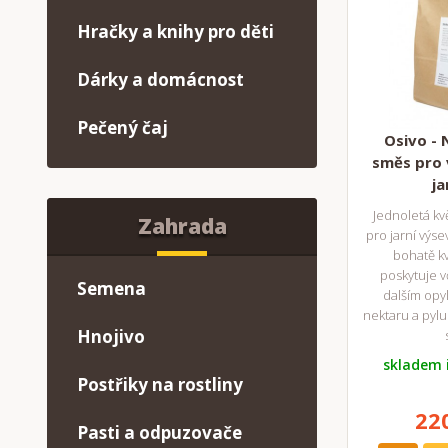
Hračky a knihy pro děti
Dárky a domácnost
Pečený čaj
Osivo -
směs pro 
ja
Jednoletá kv
Zahrada
pro jarní výsev
bohatě kv
poskytuje v
Semena
dalším opy
nektaru a pylu 
Hnojivo
skladem 
Postřiky na rostliny
22
Pasti a odpuzovače