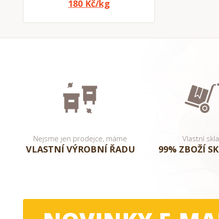
180 Kč/kg
Nejsme jen prodejce, máme
Vlastní skl
VLASTNÍ VÝROBNÍ ŘADU
99% ZBOŽÍ S