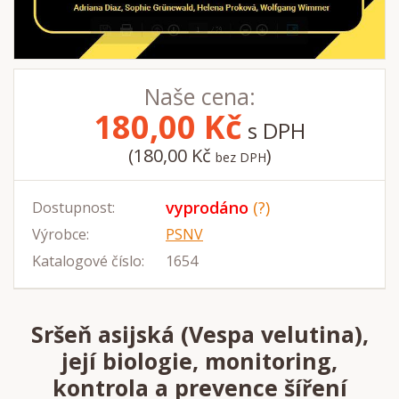
Naše cena:
180,00
Kč
s DPH
(180,00 Kč
)
bez DPH
vyprodáno
(?)
Dostupnost:
Výrobce:
PSNV
Katalogové číslo:
1654
Sršeň asijská (Vespa velutina),
její biologie, monitoring,
kontrola a prevence šíření