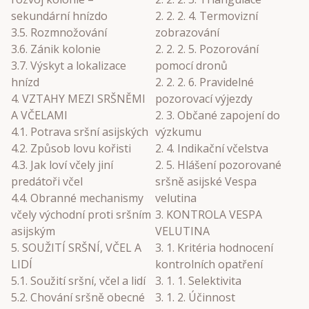
sekundární hnízdo
2. 2. 2. 4. Termovizní
3.5. Rozmnožování
zobrazování
3.6. Zánik kolonie
2. 2. 2. 5. Pozorování
3.7. Výskyt a lokalizace
pomocí dronů
hnízd
2. 2. 2. 6. Pravidelné
4. VZTAHY MEZI SRŠNĚMI
pozorovací výjezdy
A VČELAMI
2. 3. Občané zapojení do
4.1. Potrava sršní asijských
výzkumu
4.2. Způsob lovu kořisti
2. 4. Indikační včelstva
4.3. Jak loví včely jiní
2. 5. Hlášení pozorované
predátoři včel
sršně asijské Vespa
4.4. Obranné mechanismy
velutina
včely východní proti sršním
3. KONTROLA VESPA
asijským
VELUTINA
5. SOUŽITÍ SRŠNÍ, VČEL A
3. 1. Kritéria hodnocení
LIDÍ
kontrolních opatření
5.1. Soužití sršní, včel a lidí
3. 1. 1. Selektivita
5.2. Chování sršně obecné
3. 1. 2. Účinnost