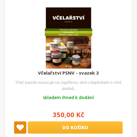
Včelařství PSNV - svazek 3
Třetí svazek navazuje na úspěšnou sérii s kapitolami o včelí
pastvě,
skladem ihned k dodání
350,00 Kč
DO KOŠÍKU