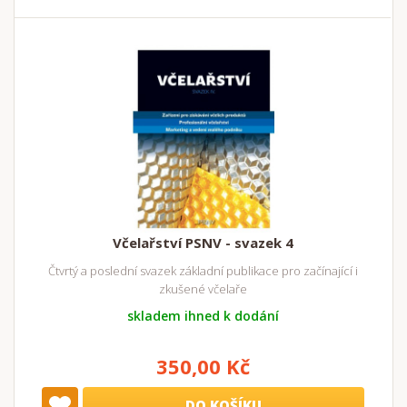
Včelařství PSNV - svazek 4
Čtvrtý a poslední svazek základní publikace pro začínající i
zkušené včelaře
skladem ihned k dodání
350,00 Kč
DO KOŠÍKU