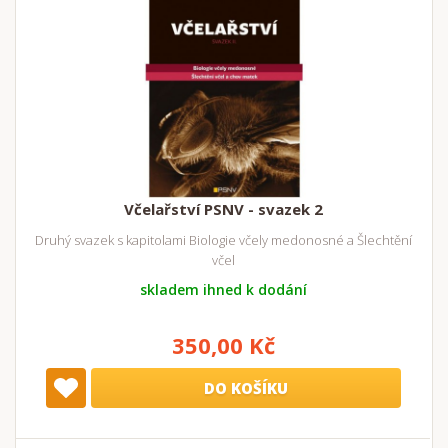
Včelařství PSNV - svazek 2
Druhý svazek s kapitolami Biologie včely medonosné a Šlechtění
včel
skladem ihned k dodání
350,00 Kč
DO KOŠÍKU