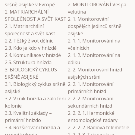
sršně asijské v Evropě
2. MONITOROVÁNÍ Vespa
2. MATRIARCHÁLNÍ
velutina
SPOLEČNOST A SVĚT KAST
2. 1. Monitorování
2.1. Matriarchální
dospělých jedinců sršně
společnost a svět kast
asijské
2.2. Těžký život dělnic
2. 1. 1. Monitorování na
2.3. Kdo je kdo v hnízdě
včelnicích
2.4. Komunikace v hnízdě
2. 1. 2. Monitorování na
2.5. Struktura hnízda
dálku
3. BIOLOGICKÝ CYKLUS
2. 2. Monitorování hnízd
SRŠNĚ ASIJSKÉ
asijských sršní
3.1. Biologický cyklus sršně
2. 2. 1. Monitorování
asijské
primárních hnízd
3.2. Vznik hnízda a založení
2. 2. 2. Monitorování
kolonie
sekundárních hnízd
3.3. Kvalitní základy –
2. 2. 2. 1. Harmonické
primární hnízdo
entomologické radary
3.4. Rozšiřování hnízda a
2. 2. 2. 2. Rádiová telemetrie
rozvoj kolonie –
2. 2. 2. 3. Triangulace