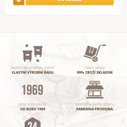
Nejsme jen prodejce, máme
Vlastní sklady
VLASTNÍ VÝROBNÍ ŘADU
99% ZBOŽÍ SKLADEM
Jsme tu pro vás už
Možnost osobního odběru
OD ROKU 1969
KAMENNÁ PRODEJNA