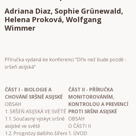
Adriana Diaz, Sophie Grünewald,
Helena Proková, Wolfgang
Wimmer
Příručka vydaná ke konferenci "Dřív než bude pozdě -
sršeň asijská"
ČÁST I - BIOLOGIE A
ČÁST II - PŘÍRUČKA
CHOVÁNÍ SRŠNĚ ASIJSKÉ
MONITOROVÁNÍM,
OBSAH
KONTROLOU A PREVENCÍ
1. SRŠEŇ ASIJSKÁ VE SVĚTĚ
PROTI SRŠNI ASIJSKÉ
1.1. Současný výskyt sršně
OBSAH
asijské ve světě
O ČÁSTI II
1.2. Prognózy dalšího šíření
1. ÚVOD