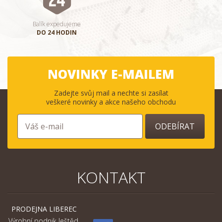
Balík expedujeme
DO 24 HODIN
NOVINKY E-MAILEM
Zadejte svůj mail a nechte si zasílat
veškeré novinky a akce našeho obchodu
ODEBÍRAT
KONTAKT
PRODEJNA LIBEREC
Výrobní podnik Ještěd,